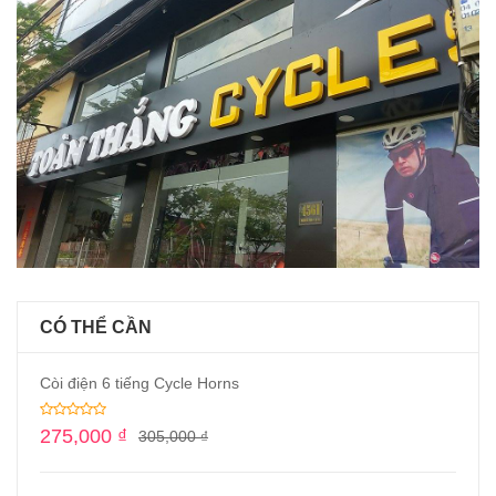
CÓ THỂ CẦN
Còi điện 6 tiếng Cycle Horns
275,000
₫
305,000
₫