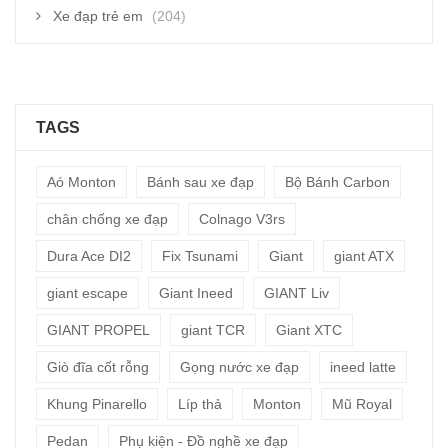
Xe đạp trẻ em
(204)
TAGS
Aó Monton
Bánh sau xe đạp
Bộ Bánh Carbon
chân chống xe đạp
Colnago V3rs
Dura Ace DI2
Fix Tsunami
Giant
giant ATX
giant escape
Giant Ineed
GIANT Liv
GIANT PROPEL
giant TCR
Giant XTC
Giò đĩa cốt rỗng
Gọng nước xe đạp
ineed latte
Khung Pinarello
Líp thả
Monton
Mũ Royal
Pedan
Phụ kiện - Đồ nghề xe đạp