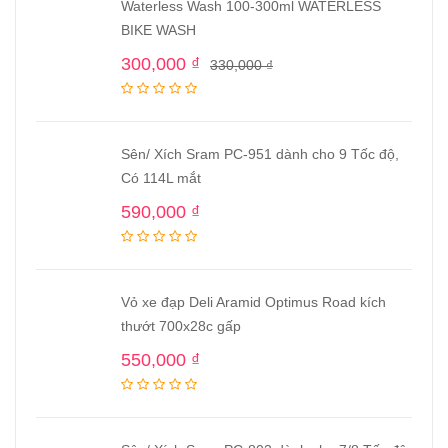
Waterless Wash 100-300ml WATERLESS
BIKE WASH
300,000
₫
330,000
₫
Sên/ Xích Sram PC-951 dành cho 9 Tốc độ,
Có 114L mắt
590,000
₫
Vỏ xe đạp Deli Aramid Optimus Road kích
thướt 700x28c gấp
550,000
₫