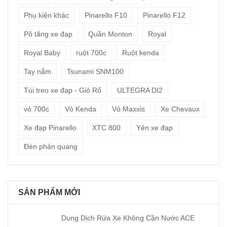
Phụ kiện khác
Pinarello F10
Pinarello F12
Pô tăng xe đạp
Quần Monton
Royal
Royal Baby
ruột 700c
Ruột kenda
Tay nắm
Tsunami SNM100
Túi treo xe đạp - Giỏ Rổ
ULTEGRA DI2
vỏ 700c
Vỏ Kenda
Vỏ Maxxis
Xe Chevaux
Xe đạp Pinarello
XTC 800
Yên xe đạp
Đèn phản quang
SẢN PHẨM MỚI
Dung Dịch Rửa Xe Không Cần Nước ACE