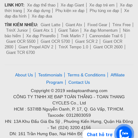
LINK HOT:
Xe đạp thể thao
Xe đạp Giant
Xe đạp trẻ em
Xe đạp
thời trang
Xe đạp dựng
Phụ kiện xe đạp
Phụ tùng xe đạp
Xe
đạp địa hình
Xe đạp đua
TÌM KIẾM NHIỀU:
Giant Latte
Giant Atx
Fixed Gear
Trinx Free
TrinX Junior
Giant Atx 1
Giant Talon
Xe đạp Momentum
Nón
bảo hiểm
Xe đạp Pinarello
Trek Marlin 7
Cannondale Trail 6
Giant OCR 5500
Giant OCR 5700
Giant SCR 2
Giant OCR
2800
Giant Propel ADV 2
TrinX Tempo 1.0
Giant OCR 2600
Giant TCR 6700
About Us
Testimonials
Terms & Conditions
Affiliate
Program
Contact Us
Copyright © 2019 xedaptoanthang.com
CÔNG TY TNHH XE ĐẠP TOÀN THẮNG - TOAN THANG
CYCLES Co., Ltd
HCM : 537/8B Nguyễn Oanh, P. 17, Q. Gò Vấp, TP.HCM.
Taxcode: 0312803059
HN: 13A Khu Đấu Giá Đa Sỹ , Phường Kiến Hưng, Quận Hà Đông
- Tel: (024) 3200 4156
DN: 161 Trần Hưng Đạo, Nại Hiên Đông, Quận Sơn Trà - Tel:
Chat hỗ trợ