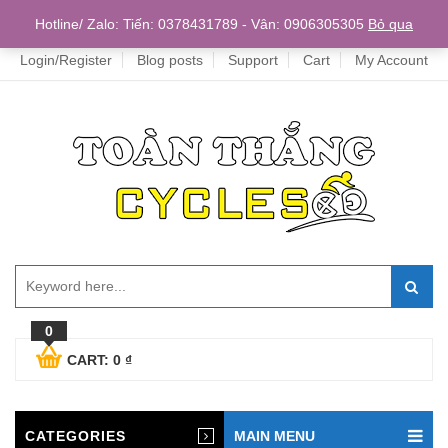
Home
Hotline/ Zalo: Tiến: 0378431789 - Vân: 0906305305
Bỏ qua
Login/Register
Blog posts
Support
Cart
My Account
0
CART:
0
₫
CATEGORIES
MAIN MENU