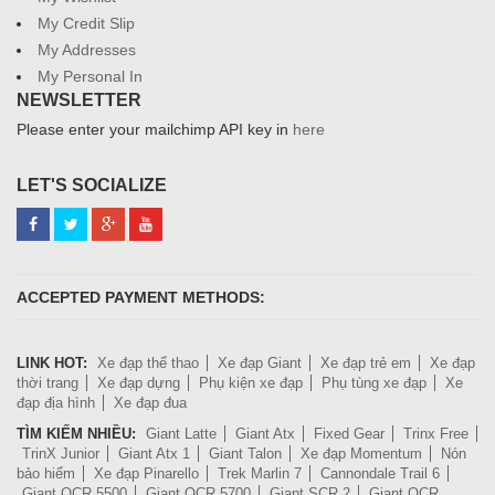
My Credit Slip
My Addresses
My Personal In
NEWSLETTER
Please enter your mailchimp API key in
here
LET'S SOCIALIZE
ACCEPTED PAYMENT METHODS:
LINK HOT:
Xe đạp thể thao
Xe đạp Giant
Xe đạp trẻ em
Xe đạp
thời trang
Xe đạp dựng
Phụ kiện xe đạp
Phụ tùng xe đạp
Xe
đạp địa hình
Xe đạp đua
TÌM KIẾM NHIỀU:
Giant Latte
Giant Atx
Fixed Gear
Trinx Free
TrinX Junior
Giant Atx 1
Giant Talon
Xe đạp Momentum
Nón
bảo hiểm
Xe đạp Pinarello
Trek Marlin 7
Cannondale Trail 6
Giant OCR 5500
Giant OCR 5700
Giant SCR 2
Giant OCR