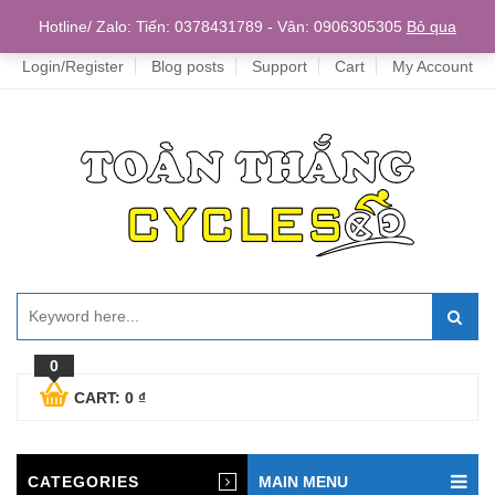
Home
Hotline/ Zalo: Tiến: 0378431789 - Vân: 0906305305
Bỏ qua
Login/Register
Blog posts
Support
Cart
My Account
0
CART:
0
₫
CATEGORIES
MAIN MENU