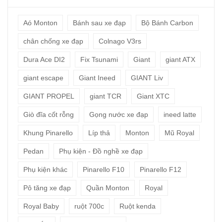
Aó Monton
Bánh sau xe đạp
Bộ Bánh Carbon
chân chống xe đạp
Colnago V3rs
Dura Ace DI2
Fix Tsunami
Giant
giant ATX
giant escape
Giant Ineed
GIANT Liv
GIANT PROPEL
giant TCR
Giant XTC
Giò đĩa cốt rỗng
Gọng nước xe đạp
ineed latte
Khung Pinarello
Líp thả
Monton
Mũ Royal
Pedan
Phụ kiện - Đồ nghề xe đạp
Phụ kiện khác
Pinarello F10
Pinarello F12
Pô tăng xe đạp
Quần Monton
Royal
Royal Baby
ruột 700c
Ruột kenda