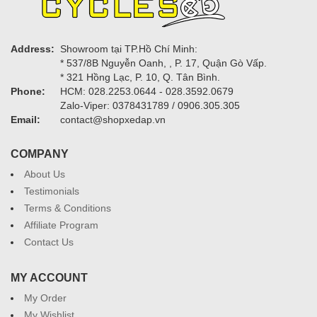
Address:
Showroom tại TP.Hồ Chí Minh:
* 537/8B Nguyễn Oanh, , P. 17, Quận Gò Vấp.
* 321 Hồng Lạc, P. 10, Q. Tân Bình.
Phone:
HCM: 028.2253.0644 - 028.3592.0679
Zalo-Viper: 0378431789 / 0906.305.305
Email:
contact@shopxedap.vn
COMPANY
About Us
Testimonials
Terms & Conditions
Affiliate Program
Contact Us
MY ACCOUNT
My Order
My Wishlist