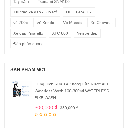
Tay nắm
Tsunami SNM100
Túi treo xe đạp - Giỏ Rổ
ULTEGRA DI2
vỏ 700c
Vỏ Kenda
Vỏ Maxxis
Xe Chevaux
Xe đạp Pinarello
XTC 800
Yên xe đạp
Đèn phản quang
SẢN PHẨM MỚI
Dung Dịch Rửa Xe Không Cần Nước ACE
Waterless Wash 100-300ml WATERLESS
BIKE WASH
300,000
₫
330,000
₫