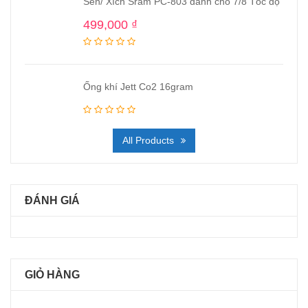
Sên/ Xích Sram PC-803 dành cho 7/8 Tốc độ
499,000
₫
Ống khí Jett Co2 16gram
All Products
ĐÁNH GIÁ
GIỎ HÀNG