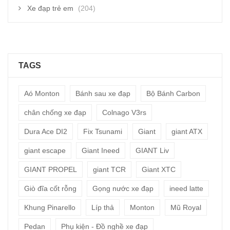
Xe đạp trẻ em
(204)
TAGS
Aó Monton
Bánh sau xe đạp
Bộ Bánh Carbon
chân chống xe đạp
Colnago V3rs
Dura Ace DI2
Fix Tsunami
Giant
giant ATX
giant escape
Giant Ineed
GIANT Liv
GIANT PROPEL
giant TCR
Giant XTC
Giò đĩa cốt rỗng
Gọng nước xe đạp
ineed latte
Khung Pinarello
Líp thả
Monton
Mũ Royal
Pedan
Phụ kiện - Đồ nghề xe đạp