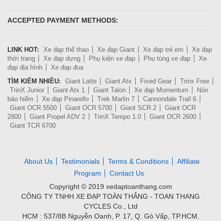
ACCEPTED PAYMENT METHODS:
LINK HOT:
Xe đạp thể thao
Xe đạp Giant
Xe đạp trẻ em
Xe đạp
thời trang
Xe đạp dựng
Phụ kiện xe đạp
Phụ tùng xe đạp
Xe
đạp địa hình
Xe đạp đua
TÌM KIẾM NHIỀU:
Giant Latte
Giant Atx
Fixed Gear
Trinx Free
TrinX Junior
Giant Atx 1
Giant Talon
Xe đạp Momentum
Nón
bảo hiểm
Xe đạp Pinarello
Trek Marlin 7
Cannondale Trail 6
Giant OCR 5500
Giant OCR 5700
Giant SCR 2
Giant OCR
2800
Giant Propel ADV 2
TrinX Tempo 1.0
Giant OCR 2600
Giant TCR 6700
About Us
Testimonials
Terms & Conditions
Affiliate
Program
Contact Us
Copyright © 2019 xedaptoanthang.com
CÔNG TY TNHH XE ĐẠP TOÀN THẮNG - TOAN THANG
CYCLES Co., Ltd
HCM : 537/8B Nguyễn Oanh, P. 17, Q. Gò Vấp, TP.HCM.