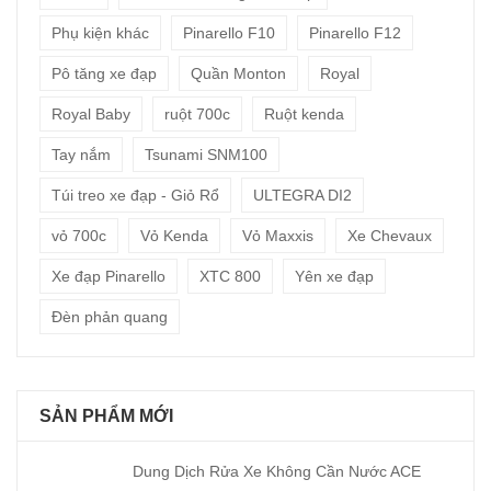
Phụ kiện khác
Pinarello F10
Pinarello F12
Pô tăng xe đạp
Quần Monton
Royal
Royal Baby
ruột 700c
Ruột kenda
Tay nắm
Tsunami SNM100
Túi treo xe đạp - Giỏ Rổ
ULTEGRA DI2
vỏ 700c
Vỏ Kenda
Vỏ Maxxis
Xe Chevaux
Xe đạp Pinarello
XTC 800
Yên xe đạp
Đèn phản quang
SẢN PHẨM MỚI
Dung Dịch Rửa Xe Không Cần Nước ACE