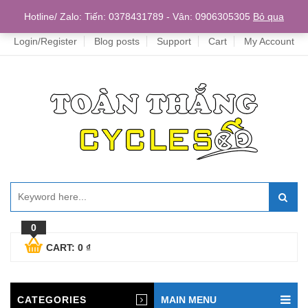
Home
Hotline/ Zalo: Tiến: 0378431789 - Vân: 0906305305
Bỏ qua
Login/Register
Blog posts
Support
Cart
My Account
0
CART:
0
₫
CATEGORIES
MAIN MENU