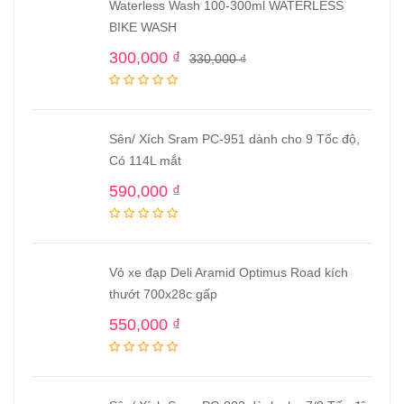
Waterless Wash 100-300ml WATERLESS
BIKE WASH
300,000
₫
330,000
₫
Sên/ Xích Sram PC-951 dành cho 9 Tốc độ,
Có 114L mắt
590,000
₫
Vỏ xe đạp Deli Aramid Optimus Road kích
thướt 700x28c gấp
550,000
₫