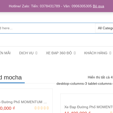
Login/R
Hotline/ Zalo: Tiến: 0378431789 - Vân: 0906305305
Bỏ qua
N MÃI
DỊCH VỤ
XE ĐẠP 360 ĐỘ
KHÁCH HÀNG
ed mocha
Hiển thị tất cả 
desktop-columns-3 tablet-columns
Xe Đạp Đường Phố MOMENTUM 2023 INEED MOCHA LTD Xanh
00,000
₫