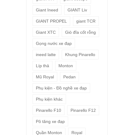
Giant Ineed
GIANT Liv
GIANT PROPEL
giant TCR
Giant XTC
Giò đĩa cốt rỗng
Gọng nước xe đạp
ineed latte
Khung Pinarello
Líp thả
Monton
Mũ Royal
Pedan
Phụ kiện - Đồ nghề xe đạp
Phụ kiện khác
Pinarello F10
Pinarello F12
Pô tăng xe đạp
Quần Monton
Royal