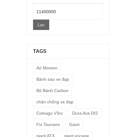
thấp
Giá
nhất
cao
Lọc
nhất
TAGS
Aó Monton
Bánh sau xe đạp
Bộ Bánh Carbon
chân chống xe đạp
Colnago V3rs
Dura Ace DI2
Fix Tsunami
Giant
giant ATX
giant escape