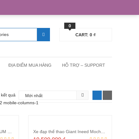
egister
Blog posts
Support
Cart
My Account
0
CART:
0
₫
ĐỊA ĐIỂM MUA HÀNG
HỖ TRỢ – SUPPORT
4 kết quả
-2 mobile-columns-1
Xe Đạp Đường Phố MOMENTUM 2023 INEED MOCHA LTD Ghi
Xe đạp thể thao Giant Ineed Mocha LTD 2022 Đen