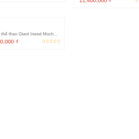
11,400,000
₫
Thêm vào giỏ hàng
Thêm vào giỏ hà
Xe đạp thể thao Giant Ineed Mocha LTD 2022 Trắng
00,000
₫
Thêm vào giỏ hàng