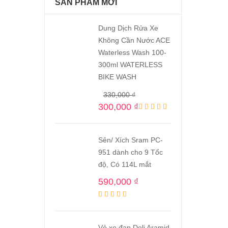
SẢN PHẨM MỚI
Dung Dịch Rửa Xe
Không Cần Nước ACE
Waterless Wash 100-
300ml WATERLESS
BIKE WASH
330,000
₫
300,000
₫
Sên/ Xích Sram PC-
951 dành cho 9 Tốc
độ, Có 114L mắt
590,000
₫
Vỏ xe đạp Deli Aramid