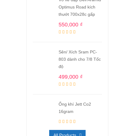
Optimus Road kích
thướt 700x28c gấp
550,000
₫
Sên/ Xích Sram PC-
803 dành cho 7/8 Tốc
độ
499,000
₫
Ống khí Jett Co2
16gram
All Products