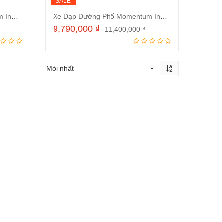
SALE
Xe Đạp Đường Phố Momentum Ineed Street 700C 2024 Trắng Xám
Xe Đạp Đường Phố Momentum Ineed Street 700C 2024 Đen
9,790,000
₫
11,400,000
₫
ng
Thêm vào giỏ hàng