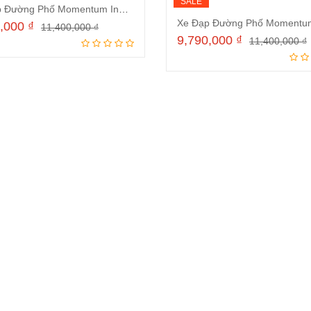
SALE
Xe Đạp Đường Phố Momentum Ineed Street 700C 2024 Xám
0,000
₫
11,400,000
₫
9,790,000
₫
11,400,000
₫
Thêm vào giỏ hàng
Thêm vào giỏ hà