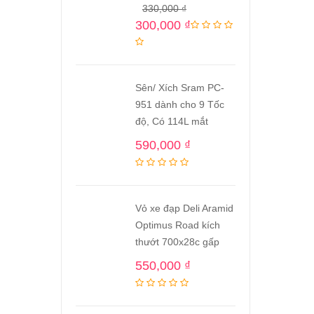
330,000
₫
300,000
₫
Sên/ Xích Sram PC-
951 dành cho 9 Tốc
độ, Có 114L mắt
590,000
₫
Vỏ xe đạp Deli Aramid
Optimus Road kích
thướt 700x28c gấp
550,000
₫