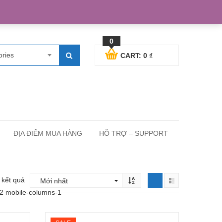
egister
Blog posts
Support
Cart
My Account
0
ories
CART:
0
₫
ĐỊA ĐIỂM MUA HÀNG
HỖ TRỢ – SUPPORT
3 kết quả
-2 mobile-columns-1