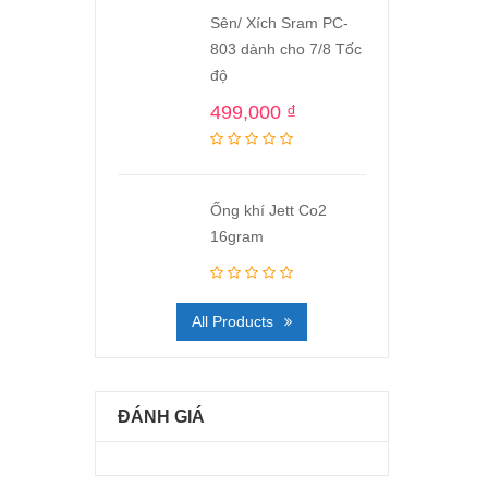
Sên/ Xích Sram PC-
803 dành cho 7/8 Tốc
độ
499,000
₫
Ống khí Jett Co2
16gram
All Products
ĐÁNH GIÁ