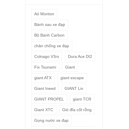
Aó Monton
Bánh sau xe đạp
Bộ Bánh Carbon
chân chống xe đạp
Colnago V3rs
Dura Ace DI2
Fix Tsunami
Giant
giant ATX
giant escape
Giant Ineed
GIANT Liv
GIANT PROPEL
giant TCR
Giant XTC
Giò đĩa cốt rỗng
Gọng nước xe đạp