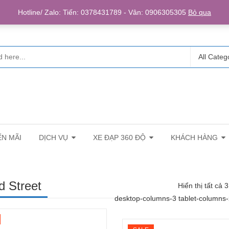
Login/R
Hotline/ Zalo: Tiến: 0378431789 - Vân: 0906305305
Bỏ qua
All Categ
N MÃI
DỊCH VỤ
XE ĐẠP 360 ĐỘ
KHÁCH HÀNG
d Street
Hiển thị tất cả 
desktop-columns-3 tablet-columns