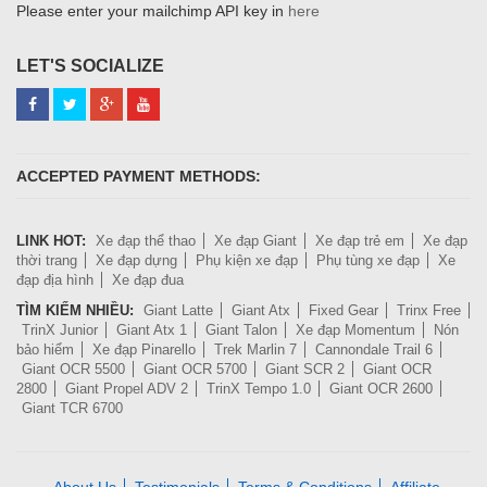
Please enter your mailchimp API key in
here
LET'S SOCIALIZE
ACCEPTED PAYMENT METHODS:
LINK HOT:
Xe đạp thể thao
Xe đạp Giant
Xe đạp trẻ em
Xe đạp
thời trang
Xe đạp dựng
Phụ kiện xe đạp
Phụ tùng xe đạp
Xe
đạp địa hình
Xe đạp đua
TÌM KIẾM NHIỀU:
Giant Latte
Giant Atx
Fixed Gear
Trinx Free
TrinX Junior
Giant Atx 1
Giant Talon
Xe đạp Momentum
Nón
bảo hiểm
Xe đạp Pinarello
Trek Marlin 7
Cannondale Trail 6
Giant OCR 5500
Giant OCR 5700
Giant SCR 2
Giant OCR
2800
Giant Propel ADV 2
TrinX Tempo 1.0
Giant OCR 2600
Giant TCR 6700
About Us
Testimonials
Terms & Conditions
Affiliate