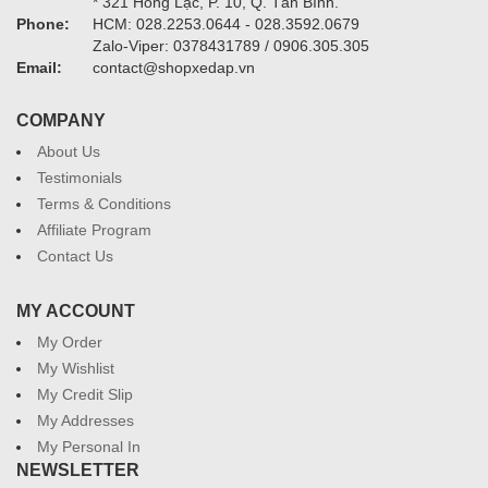
* 321 Hồng Lạc, P. 10, Q. Tân Bình.
Phone:
HCM: 028.2253.0644 - 028.3592.0679
Zalo-Viper: 0378431789 / 0906.305.305
Email:
contact@shopxedap.vn
COMPANY
About Us
Testimonials
Terms & Conditions
Affiliate Program
Contact Us
MY ACCOUNT
My Order
My Wishlist
My Credit Slip
My Addresses
My Personal In
NEWSLETTER