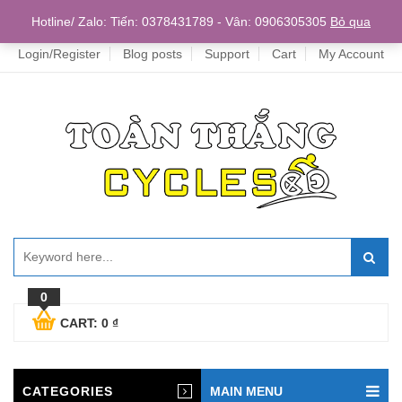
Home
Hotline/ Zalo: Tiến: 0378431789 - Vân: 0906305305
Bỏ qua
Login/Register
Blog posts
Support
Cart
My Account
0
CART:
0
₫
CATEGORIES
MAIN MENU