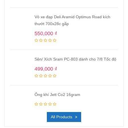
Vỏ xe đạp Deli Aramid Optimus Road kích
thướt 700x28c gấp
550,000
₫
Sên/ Xích Sram PC-803 dành cho 7/8 Tốc độ
499,000
₫
Ống khí Jett Co2 16gram
All Products