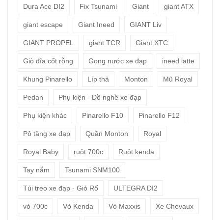
Dura Ace DI2
Fix Tsunami
Giant
giant ATX
giant escape
Giant Ineed
GIANT Liv
GIANT PROPEL
giant TCR
Giant XTC
Giò đĩa cốt rỗng
Gọng nước xe đạp
ineed latte
Khung Pinarello
Líp thả
Monton
Mũ Royal
Pedan
Phụ kiện - Đồ nghề xe đạp
Phụ kiện khác
Pinarello F10
Pinarello F12
Pô tăng xe đạp
Quần Monton
Royal
Royal Baby
ruột 700c
Ruột kenda
Tay nắm
Tsunami SNM100
Túi treo xe đạp - Giỏ Rổ
ULTEGRA DI2
vỏ 700c
Vỏ Kenda
Vỏ Maxxis
Xe Chevaux