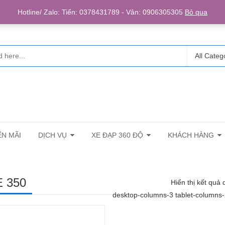
Login/R
Hotline/ Zalo: Tiến: 0378431789 - Vân: 0906305305
Bỏ qua
All Categ
N MÃI
DỊCH VỤ
XE ĐẠP 360 ĐỘ
KHÁCH HÀNG
E 350
Hiển thị kết quả 
desktop-columns-3 tablet-columns