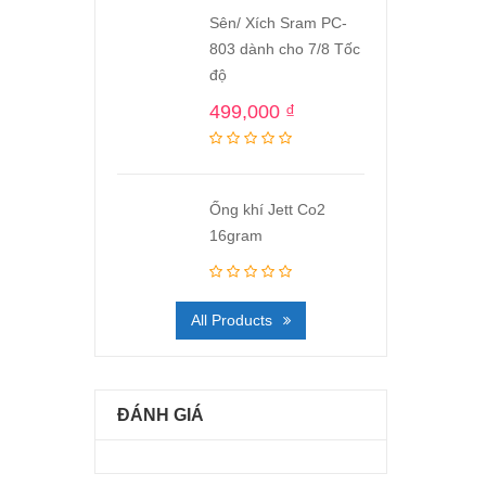
Sên/ Xích Sram PC-
803 dành cho 7/8 Tốc
độ
499,000
₫
Ống khí Jett Co2
16gram
All Products
ĐÁNH GIÁ