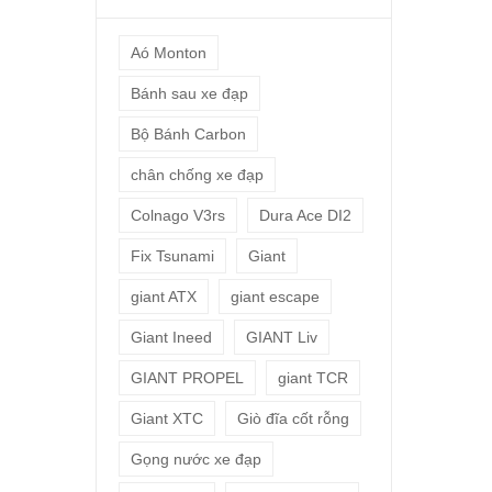
Aó Monton
Bánh sau xe đạp
Bộ Bánh Carbon
chân chống xe đạp
Colnago V3rs
Dura Ace DI2
Fix Tsunami
Giant
giant ATX
giant escape
Giant Ineed
GIANT Liv
GIANT PROPEL
giant TCR
Giant XTC
Giò đĩa cốt rỗng
Gọng nước xe đạp