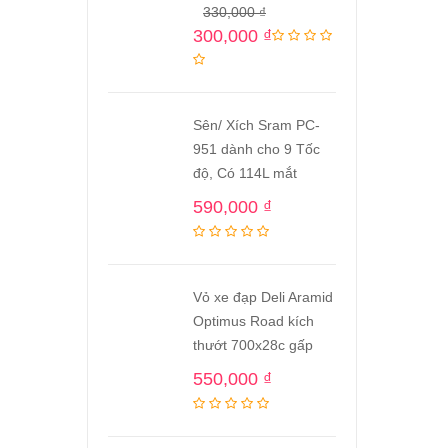
330,000
₫
300,000
₫
Sên/ Xích Sram PC-
951 dành cho 9 Tốc
độ, Có 114L mắt
590,000
₫
Vỏ xe đạp Deli Aramid
Optimus Road kích
thướt 700x28c gấp
550,000
₫