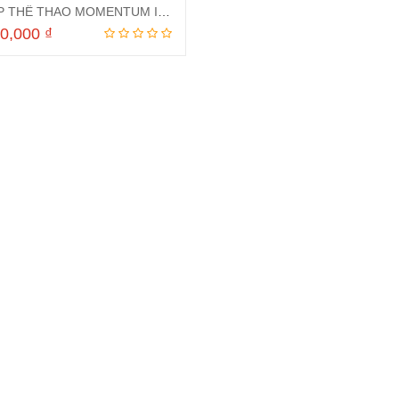
XE ĐẠP THỂ THAO MOMENTUM ISEE 350 2024
00,000
₫
Thêm vào giỏ hàng