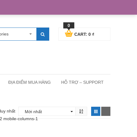
egister
Blog posts
Support
Cart
My Account
0
ories
CART:
0
₫
ĐỊA ĐIỂM MUA HÀNG
HỖ TRỢ – SUPPORT
duy nhất
-2 mobile-columns-1