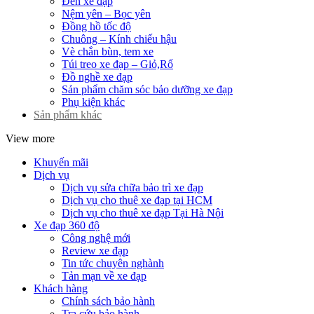
Đèn xe đạp
Nệm yên – Bọc yên
Đồng hồ tốc độ
Chuông – Kính chiếu hậu
Vè chắn bùn, tem xe
Túi treo xe đạp – Giỏ,Rổ
Đồ nghề xe đạp
Sản phẩm chăm sóc bảo dưỡng xe đạp
Phụ kiện khác
Sản phẩm khác
View more
Khuyến mãi
Dịch vụ
Dịch vụ sửa chữa bảo trì xe đạp
Dịch vụ cho thuê xe đạp tại HCM
Dịch vụ cho thuê xe đạp Tại Hà Nội
Xe đạp 360 độ
Công nghệ mới
Review xe đạp
Tin tức chuyên nghành
Tản mạn về xe đạp
Khách hàng
Chính sách bảo hành
Tra cứu bảo hành