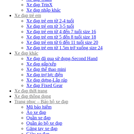
Xe đạp TrinX
Xe đạp nhập khác
Xe đạp trẻ em
Xe đạp trẻ em từ 2-4 tuổi
Xe đạp trẻ em từ 3-5 tuổi
Xe đạp trẻ em từ 4 đến 7 tuổi size 16
Xe đạp trẻ em từ 5 đến 8 tuổi size 18
Xe đạp trẻ em từ 6 đến 11 tuổi size 20
Xe đạp trẻ em từ 1.5m trở xuống size 24
Xe đạp khác
Xe đạp đã qua sử dụng-Second Hand
Xe đạp gấp/xếp
Xe đạp thể thao mini
Xe đạp trợ lực điện
Xe đạp dựng-Lắp ráp
Xe đạp Fixed Gear
Xe đạp thời trang
Xe đạp thông dụng
Trang phục – Bảo hộ xe đạp
Mũ bảo hiểm
Áo xe đạp
Quần xe đạp
Quần áo bộ xe đạp
Găng tay xe đạp
Giày xe đạp