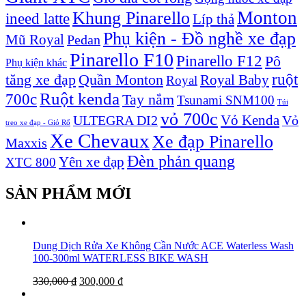
Monton
Khung Pinarello
ineed latte
Líp thả
Phụ kiện - Đồ nghề xe đạp
Mũ Royal
Pedan
Pinarello F10
Pinarello F12
Pô
Phụ kiện khác
ruột
tăng xe đạp
Quần Monton
Royal Baby
Royal
Ruột kenda
700c
Tay nắm
Tsunami SNM100
Túi
vỏ 700c
Vỏ Kenda
ULTEGRA DI2
Vỏ
treo xe đạp - Giỏ Rổ
Xe Chevaux
Xe đạp Pinarello
Maxxis
Đèn phản quang
Yên xe đạp
XTC 800
SẢN PHẨM MỚI
Dung Dịch Rửa Xe Không Cần Nước ACE Waterless Wash
100-300ml WATERLESS BIKE WASH
330,000
₫
300,000
₫