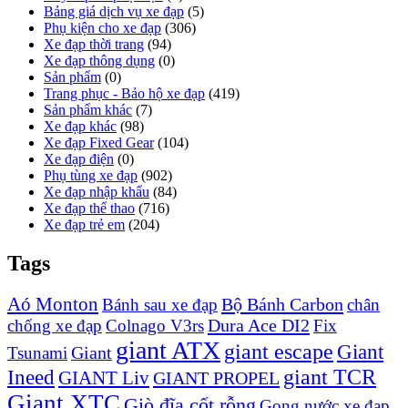
Bảng giá dịch vụ xe đạp
(5)
Phụ kiện cho xe đạp
(306)
Xe đạp thời trang
(94)
Xe đạp thông dụng
(0)
Sản phẩm
(0)
Trang phục - Bảo hộ xe đạp
(419)
Sản phẩm khác
(7)
Xe đạp khác
(98)
Xe đạp Fixed Gear
(104)
Xe đạp điện
(0)
Phụ tùng xe đạp
(902)
Xe đạp nhập khẩu
(84)
Xe đạp thể thao
(716)
Xe đạp trẻ em
(204)
Tags
Aó Monton
Bộ Bánh Carbon
Bánh sau xe đạp
chân
Dura Ace DI2
chống xe đạp
Colnago V3rs
Fix
giant ATX
giant escape
Giant
Giant
Tsunami
Ineed
giant TCR
GIANT Liv
GIANT PROPEL
Giant XTC
Giò đĩa cốt rỗng
Gọng nước xe đạp