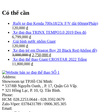
Có thể cần
Ruột xe đạp Kenda 700x18/23c F/V dài 60mm(Pháp)
120,000
₫
Xe đạp đua TRINX TEMPO3.0 2019 Đen đỏ
6,799,000
₫
Giá bình nước nhôm Giant
120,000
₫
Xe đạp trẻ em Dragon Boy 20 Black Red (không đề)
3,000,000
₫
2,750,000
₫
Xe đạp thể thao Giant CROSTAR 2022 Trắng
11,800,000
₫
Address:
Showroom tại TP.Hồ Chí Minh:
* 537/8B Nguyễn Oanh, , P. 17, Quận Gò Vấp.
* 321 Hồng Lạc, P. 10, Q. Tân Bình.
Phone:
HCM: 028.2253.0644 - 028.3592.0679
Zalo-Viper: 0378431789 / 0906.305.305
Email: