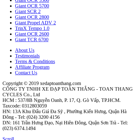
Giant OCR 5500
Giant OCR 5700
Giant SCR 2
Giant OCR 2800
Giant Propel ADV 2
TrinX Tempo 1.0
Giant OCR 2600
Giant TCR 6700
About Us
Testimonials
Terms & Conditions
Affiliate Program
Contact Us
Copyright © 2019 xedaptoanthang.com
CÔNG TY TNHH XE ĐẠP TOÀN THẮNG - TOAN THANG
CYCLES Co., Ltd
HCM : 537/8B Nguyễn Oanh, P. 17, Q. Gò Vấp, TP.HCM.
Taxcode: 0312803059
HN: 13A Khu Đấu Giá Đa Sỹ , Phường Kiến Hưng, Quận Hà
Đông - Tel: (024) 3200 4156
DN: 161 Trần Hưng Đạo, Nại Hiên Đông, Quận Sơn Trà - Tel:
(023) 6374.1494
Scroll