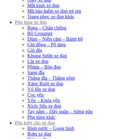
Mắt kinh xe đạp
Mũ bảo hiểm xe đạp trẻ em
Trang phục xe đạp khác
Phụ tùng xe đạp
Baga – Chân chống
Bộ Groupset
Đùm – Niền căm – Bánh bộ
Ghi đông – Pô tăng
Giò dĩa
Khung Sườn xe đạp
Líp xe đạp
Pêdan – Bàn đạp
Sang đĩa
Thắng đĩa – Thắng gôm
Xăm/ Ruột xe đạp
Vỏ lốp xe đạp
Cọc yên
Yên – Khóa yên
Xích/ Sên xe đạp
Tay nắm – Dây quấn – Sừng trâu
Phụ tùng khác
Phụ kiện cho xe đạp
Bình nước – Gọng bình
Bơm xe đạp