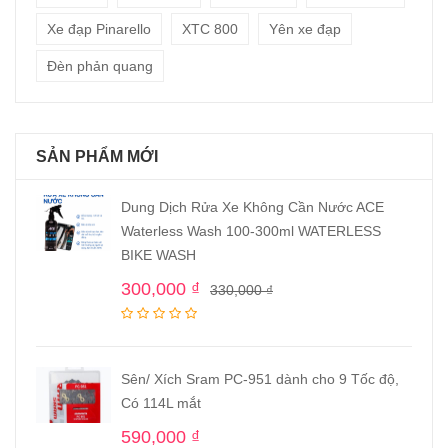
Xe đạp Pinarello
XTC 800
Yên xe đạp
Đèn phản quang
SẢN PHẨM MỚI
Dung Dịch Rửa Xe Không Cần Nước ACE
Waterless Wash 100-300ml WATERLESS
BIKE WASH
300,000
₫
330,000
₫
Sên/ Xích Sram PC-951 dành cho 9 Tốc độ,
Có 114L mắt
590,000
₫