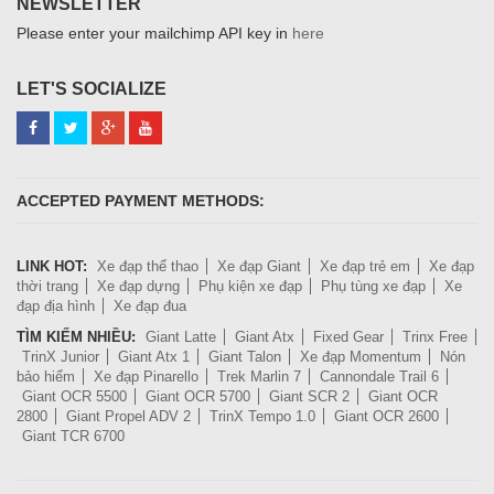
NEWSLETTER
Please enter your mailchimp API key in
here
LET'S SOCIALIZE
ACCEPTED PAYMENT METHODS:
LINK HOT:
Xe đạp thể thao
Xe đạp Giant
Xe đạp trẻ em
Xe đạp
thời trang
Xe đạp dựng
Phụ kiện xe đạp
Phụ tùng xe đạp
Xe
đạp địa hình
Xe đạp đua
TÌM KIẾM NHIỀU:
Giant Latte
Giant Atx
Fixed Gear
Trinx Free
TrinX Junior
Giant Atx 1
Giant Talon
Xe đạp Momentum
Nón
bảo hiểm
Xe đạp Pinarello
Trek Marlin 7
Cannondale Trail 6
Giant OCR 5500
Giant OCR 5700
Giant SCR 2
Giant OCR
2800
Giant Propel ADV 2
TrinX Tempo 1.0
Giant OCR 2600
Giant TCR 6700