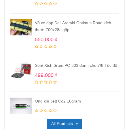
Vỏ xe đạp Deli Aramid Optimus Road kích
thướt 700x28c gấp
550,000
₫
Sên/ Xích Sram PC-803 dành cho 7/8 Tốc độ
499,000
₫
Ống khí Jett Co2 16gram
All Products