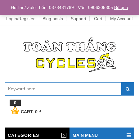
Home
Hotline/ Zalo: Tiến: 0378431789 - Vân: 0906305305
Bỏ qua
Login/Register
Blog posts
Support
Cart
My Account
0
CART:
0
₫
CATEGORIES
MAIN MENU