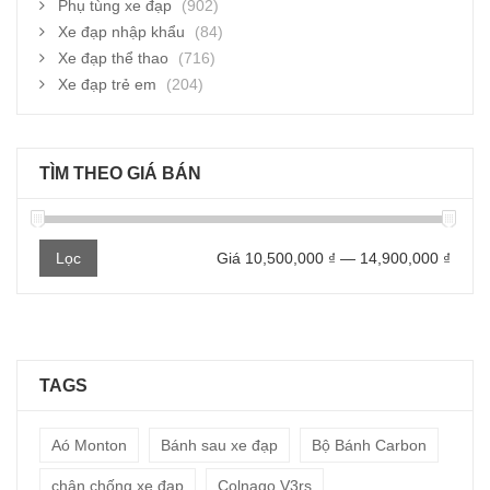
Phụ tùng xe đạp
(902)
Xe đạp nhập khẩu
(84)
Xe đạp thể thao
(716)
Xe đạp trẻ em
(204)
TÌM THEO GIÁ BÁN
Giá
Giá
Lọc
Giá
10,500,000 ₫
—
14,900,000 ₫
thấp
cao
nhất
nhất
TAGS
Aó Monton
Bánh sau xe đạp
Bộ Bánh Carbon
chân chống xe đạp
Colnago V3rs