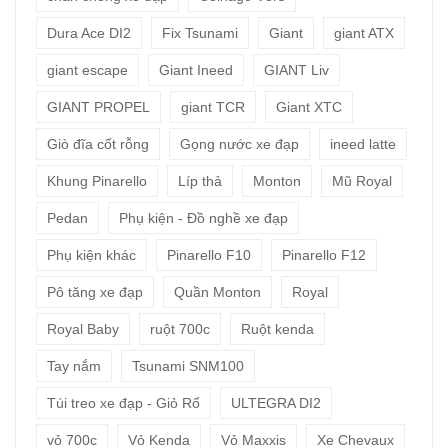
Dura Ace DI2
Fix Tsunami
Giant
giant ATX
giant escape
Giant Ineed
GIANT Liv
GIANT PROPEL
giant TCR
Giant XTC
Giò đĩa cốt rỗng
Gọng nước xe đạp
ineed latte
Khung Pinarello
Líp thả
Monton
Mũ Royal
Pedan
Phụ kiện - Đồ nghề xe đạp
Phụ kiện khác
Pinarello F10
Pinarello F12
Pô tăng xe đạp
Quần Monton
Royal
Royal Baby
ruột 700c
Ruột kenda
Tay nắm
Tsunami SNM100
Túi treo xe đạp - Giỏ Rổ
ULTEGRA DI2
vỏ 700c
Vỏ Kenda
Vỏ Maxxis
Xe Chevaux