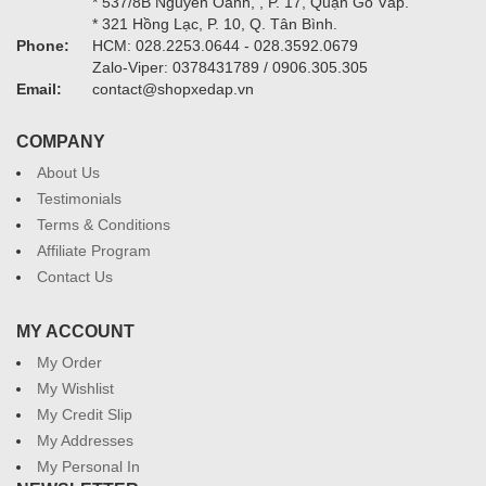
* 537/8B Nguyễn Oanh, , P. 17, Quận Gò Vấp.
* 321 Hồng Lạc, P. 10, Q. Tân Bình.
Phone:
HCM: 028.2253.0644 - 028.3592.0679
Zalo-Viper: 0378431789 / 0906.305.305
Email:
contact@shopxedap.vn
COMPANY
About Us
Testimonials
Terms & Conditions
Affiliate Program
Contact Us
MY ACCOUNT
My Order
My Wishlist
My Credit Slip
My Addresses
My Personal In