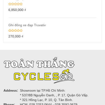
6,850,000
₫
Ghi đông xe đạp Truvativ
270,000
₫
Address:
Showroom tại TP.Hồ Chí Minh:
* 537/8B Nguyễn Oanh, , P. 17, Quận Gò Vấp.
* 321 Hồng Lạc, P. 10, Q. Tân Bình.
Phone:
HCM: 028.2253.0644 - 028.3592.0679