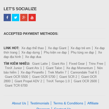
LET'S SOCIALIZE
ACCEPTED PAYMENT METHODS:
LINK HOT:
Xe đạp thể thao
Xe đạp Giant
Xe đạp trẻ em
Xe đạp
thời trang
Xe đạp dựng
Phụ kiện xe đạp
Phụ tùng xe đạp
Xe
đạp địa hình
Xe đạp đua
TÌM KIẾM NHIỀU:
Giant Latte
Giant Atx
Fixed Gear
Trinx Free
TrinX Junior
Giant Atx 1
Giant Talon
Xe đạp Momentum
Nón
bảo hiểm
Xe đạp Pinarello
Trek Marlin 7
Cannondale Trail 6
Giant OCR 5500
Giant OCR 5700
Giant SCR 2
Giant OCR
2800
Giant Propel ADV 2
TrinX Tempo 1.0
Giant OCR 2600
Giant TCR 6700
About Us
Testimonials
Terms & Conditions
Affiliate
Program
Contact Us