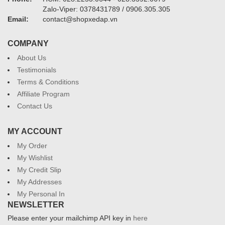
Zalo-Viper: 0378431789 / 0906.305.305
Email:
contact@shopxedap.vn
COMPANY
About Us
Testimonials
Terms & Conditions
Affiliate Program
Contact Us
MY ACCOUNT
My Order
My Wishlist
My Credit Slip
My Addresses
My Personal In
NEWSLETTER
Please enter your mailchimp API key in
here