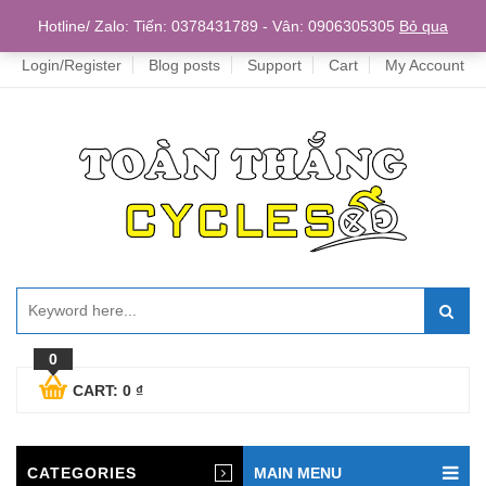
Home
Hotline/ Zalo: Tiến: 0378431789 - Vân: 0906305305
Bỏ qua
Login/Register
Blog posts
Support
Cart
My Account
0
CART:
0
₫
CATEGORIES
MAIN MENU