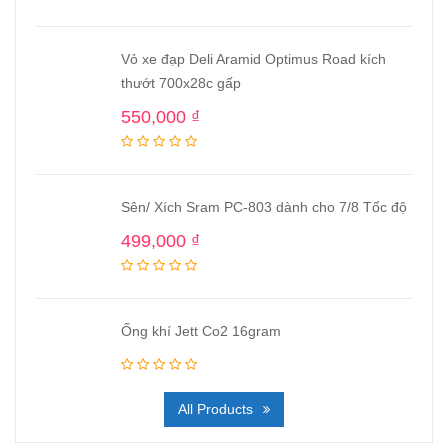
Vỏ xe đạp Deli Aramid Optimus Road kích
thướt 700x28c gấp
550,000
₫
Sên/ Xích Sram PC-803 dành cho 7/8 Tốc độ
499,000
₫
Ống khí Jett Co2 16gram
All Products