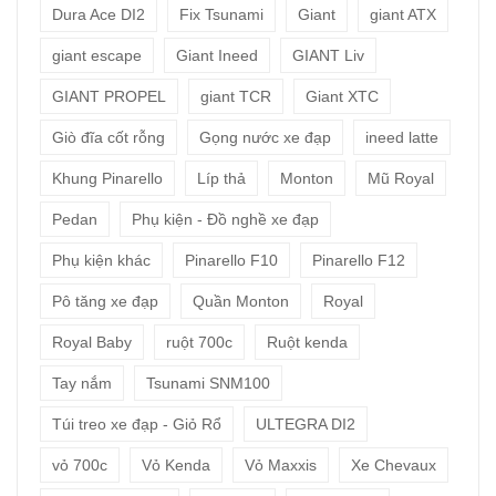
Dura Ace DI2
Fix Tsunami
Giant
giant ATX
giant escape
Giant Ineed
GIANT Liv
GIANT PROPEL
giant TCR
Giant XTC
Giò đĩa cốt rỗng
Gọng nước xe đạp
ineed latte
Khung Pinarello
Líp thả
Monton
Mũ Royal
Pedan
Phụ kiện - Đồ nghề xe đạp
Phụ kiện khác
Pinarello F10
Pinarello F12
Pô tăng xe đạp
Quần Monton
Royal
Royal Baby
ruột 700c
Ruột kenda
Tay nắm
Tsunami SNM100
Túi treo xe đạp - Giỏ Rổ
ULTEGRA DI2
vỏ 700c
Vỏ Kenda
Vỏ Maxxis
Xe Chevaux