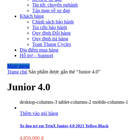
Tin tức chuyên nghành
Tản mạn về xe đạp
Khách hàng
Chính sách bảo hành
Tra cứu bảo hành
Quy định Đổi hàng
Quy định trả hàng
Toan Thang Cycles
Địa điểm mua hàng
Hỗ trợ – Support
Main menu
Trang chủ
Sản phẩm được gắn thẻ “Junior 4.0”
Junior 4.0
desktop-columns-3 tablet-columns-2 mobile-columns-1
Thêm vào giỏ hàng
Xe đạp trẻ em TrinX Junior 4.0 2021 Yellow Black
4,850,000
₫