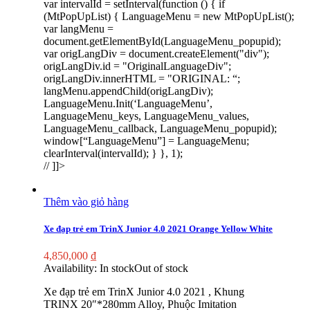
var intervalId = setInterval(function () { if
(MtPopUpList) { LanguageMenu = new MtPopUpList();
var langMenu =
document.getElementById(LanguageMenu_popupid);
var origLangDiv = document.createElement("div");
origLangDiv.id = "OriginalLanguageDiv";
origLangDiv.innerHTML = "
ORIGINAL:
“;
langMenu.appendChild(origLangDiv);
LanguageMenu.Init(‘LanguageMenu’,
LanguageMenu_keys, LanguageMenu_values,
LanguageMenu_callback, LanguageMenu_popupid);
window[“LanguageMenu”] = LanguageMenu;
clearInterval(intervalId); } }, 1);
// ]]>
Thêm vào giỏ hàng
Xe đạp trẻ em TrinX Junior 4.0 2021 Orange Yellow White
4,850,000
₫
Availability:
In stock
Out of stock
Xe đạp trẻ em TrinX Junior 4.0 2021 , Khung
TRINX 20″*280mm Alloy, Phuộc Imitation