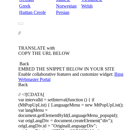
Greek
Norwegian
Welsh
Haitian Creole
Persian
//
TRANSLATE with
COPY THE URL BELOW
Back
EMBED THE SNIPPET BELOW IN YOUR SITE
Enable collaborative features and customize widget:
Bing
Webmaster Portal
Back
// <![CDATA[
var intervalId = setInterval(function () { if
(MtPopUpList) { LanguageMenu = new MtPopUpList();
var langMenu =
document.getElementById(LanguageMenu_popupid);
var origLangDiv = document.createElement("div");
origLangDiv.id = "OriginalLanguageDiv";