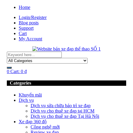
Home
Login/Register
Blog posts
Support
Cart
My Account
0
Cart:
0
₫
Categories
Khuyến mãi
Dịch vụ
Dịch vụ sửa chữa bảo trì xe đạp
Dịch vụ cho thuê xe đạp tại HCM
Dịch vụ cho thuê xe đạp Tại Hà Nội
Xe đạp 360 độ
Công nghệ mới
Review xe đạp