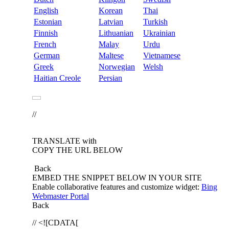
English
Korean
Thai
Estonian
Latvian
Turkish
Finnish
Lithuanian
Ukrainian
French
Malay
Urdu
German
Maltese
Vietnamese
Greek
Norwegian
Welsh
Haitian Creole
Persian
//
TRANSLATE with
COPY THE URL BELOW
Back
EMBED THE SNIPPET BELOW IN YOUR SITE
Enable collaborative features and customize widget:
Bing
Webmaster Portal
Back
// <![CDATA[