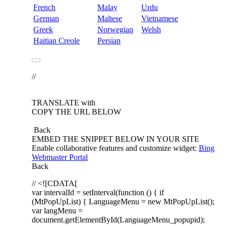
French
Malay
Urdu
German
Maltese
Vietnamese
Greek
Norwegian
Welsh
Haitian Creole
Persian
//
TRANSLATE with
COPY THE URL BELOW
Back
EMBED THE SNIPPET BELOW IN YOUR SITE
Enable collaborative features and customize widget:
Bing
Webmaster Portal
Back
// <![CDATA[
var intervalId = setInterval(function () { if
(MtPopUpList) { LanguageMenu = new MtPopUpList();
var langMenu =
document.getElementById(LanguageMenu_popupid);