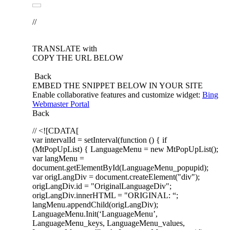
//
TRANSLATE with
COPY THE URL BELOW
Back
EMBED THE SNIPPET BELOW IN YOUR SITE
Enable collaborative features and customize widget:
Bing
Webmaster Portal
Back
// <![CDATA[
var intervalId = setInterval(function () { if
(MtPopUpList) { LanguageMenu = new MtPopUpList();
var langMenu =
document.getElementById(LanguageMenu_popupid);
var origLangDiv = document.createElement("div");
origLangDiv.id = "OriginalLanguageDiv";
origLangDiv.innerHTML = "
ORIGINAL:
“;
langMenu.appendChild(origLangDiv);
LanguageMenu.Init(‘LanguageMenu’,
LanguageMenu_keys, LanguageMenu_values,