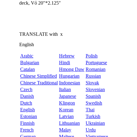
deck, Vỏ 20″*2.125″
TRANSLATE with
x
English
Arabic
Hebrew
Polish
Bulgarian
Hindi
Portuguese
Catalan
Hmong Daw
Romanian
Chinese Simplified
Hungarian
Russian
Chinese Traditional
Indonesian
Slovak
Czech
Italian
Slovenian
Danish
Japanese
Spanish
Dutch
Klingon
Swedish
English
Korean
Thai
Estonian
Latvian
Turkish
Finnish
Lithuanian
Ukrainian
French
Malay
Urdu
German
Maltese
Vietnamese