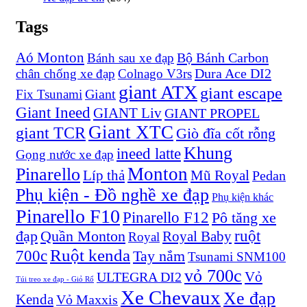
Tags
Aó Monton
Bộ Bánh Carbon
Bánh sau xe đạp
Dura Ace DI2
chân chống xe đạp
Colnago V3rs
giant ATX
giant escape
Giant
Fix Tsunami
Giant Ineed
GIANT Liv
GIANT PROPEL
Giant XTC
giant TCR
Giò đĩa cốt rỗng
Khung
ineed latte
Gọng nước xe đạp
Monton
Pinarello
Líp thả
Mũ Royal
Pedan
Phụ kiện - Đồ nghề xe đạp
Phụ kiện khác
Pinarello F10
Pinarello F12
Pô tăng xe
ruột
đạp
Quần Monton
Royal Baby
Royal
Ruột kenda
700c
Tay nắm
Tsunami SNM100
vỏ 700c
Vỏ
ULTEGRA DI2
Túi treo xe đạp - Giỏ Rổ
Xe Chevaux
Xe đạp
Kenda
Vỏ Maxxis