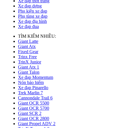
Xe đạp thời trang
Xe đạp dựng
Phụ kiện xe đạp
Phụ tùng xe đạp
Xe đạp địa hình
Xe đạp đua
TÌM KIẾM NHIỀU:
Giant Latte
Giant Atx
Fixed Gear
Trinx Free
TrinX Junior
Giant Atx 1
Giant Talon
Xe đạp Momentum
Nón bảo hiểm
Xe đạp Pinarello
Trek Marlin 7
Cannondale Trail 6
Giant OCR 5500
Giant OCR 5700
Giant SCR 2
Giant OCR 2800
Giant Propel ADV 2