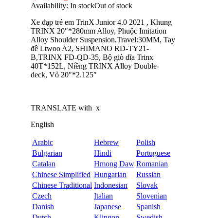
Availability:
In stock
Out of stock
Xe đạp trẻ em TrinX Junior 4.0 2021 , Khung
TRINX 20″*280mm Alloy, Phuộc Imitation
Alloy Shoulder Suspension,Travel:30MM, Tay
đề Ltwoo A2, SHIMANO RD-TY21-
B,TRINX FD-QD-35, Bộ giò dĩa Trinx
40T*152L, Niềng TRINX Alloy Double-
deck, Vỏ 20″*2.125″
TRANSLATE with
x
English
Arabic
Hebrew
Polish
Bulgarian
Hindi
Portuguese
Catalan
Hmong Daw
Romanian
Chinese Simplified
Hungarian
Russian
Chinese Traditional
Indonesian
Slovak
Czech
Italian
Slovenian
Danish
Japanese
Spanish
Dutch
Klingon
Swedish