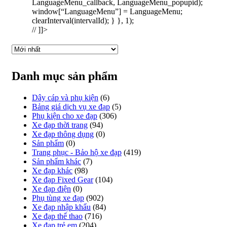
LanguageMenu_callback, LanguageMenu_popupid);
window[“LanguageMenu”] = LanguageMenu;
clearInterval(intervalId); } }, 1);
// ]]>
Danh mục sản phẩm
Dây cáp và phụ kiện
(6)
Bảng giá dịch vụ xe đạp
(5)
Phụ kiện cho xe đạp
(306)
Xe đạp thời trang
(94)
Xe đạp thông dụng
(0)
Sản phẩm
(0)
Trang phục - Bảo hộ xe đạp
(419)
Sản phẩm khác
(7)
Xe đạp khác
(98)
Xe đạp Fixed Gear
(104)
Xe đạp điện
(0)
Phụ tùng xe đạp
(902)
Xe đạp nhập khẩu
(84)
Xe đạp thể thao
(716)
Xe đạp trẻ em
(204)