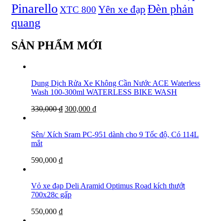
Pinarello
Đèn phản
Yên xe đạp
XTC 800
quang
SẢN PHẨM MỚI
Dung Dịch Rửa Xe Không Cần Nước ACE Waterless
Wash 100-300ml WATERLESS BIKE WASH
330,000
₫
300,000
₫
Sên/ Xích Sram PC-951 dành cho 9 Tốc độ, Có 114L
mắt
590,000
₫
Vỏ xe đạp Deli Aramid Optimus Road kích thướt
700x28c gấp
550,000
₫