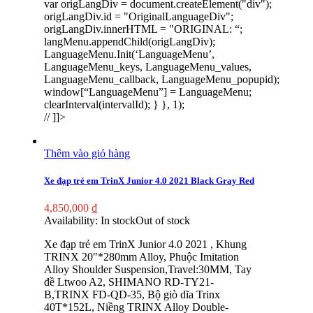
var origLangDiv = document.createElement("div");
origLangDiv.id = "OriginalLanguageDiv";
origLangDiv.innerHTML = "
ORIGINAL:
“;
langMenu.appendChild(origLangDiv);
LanguageMenu.Init(‘LanguageMenu’,
LanguageMenu_keys, LanguageMenu_values,
LanguageMenu_callback, LanguageMenu_popupid);
window[“LanguageMenu”] = LanguageMenu;
clearInterval(intervalId); } }, 1);
// ]]>
Thêm vào giỏ hàng
Xe đạp trẻ em TrinX Junior 4.0 2021 Black Gray Red
4,850,000
₫
Availability:
In stock
Out of stock
Xe đạp trẻ em TrinX Junior 4.0 2021 , Khung
TRINX 20″*280mm Alloy, Phuộc Imitation
Alloy Shoulder Suspension,Travel:30MM, Tay
đề Ltwoo A2, SHIMANO RD-TY21-
B,TRINX FD-QD-35, Bộ giò dĩa Trinx
40T*152L, Niềng TRINX Alloy Double-