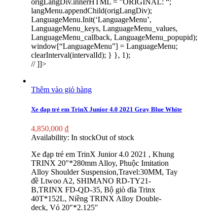
origLangDiv.innerHTML = "
ORIGINAL:
“;
langMenu.appendChild(origLangDiv);
LanguageMenu.Init(‘LanguageMenu’,
LanguageMenu_keys, LanguageMenu_values,
LanguageMenu_callback, LanguageMenu_popupid);
window[“LanguageMenu”] = LanguageMenu;
clearInterval(intervalId); } }, 1);
// ]]>
Thêm vào giỏ hàng
Xe đạp trẻ em TrinX Junior 4.0 2021 Gray Blue White
4,850,000
₫
Availability:
In stock
Out of stock
Xe đạp trẻ em TrinX Junior 4.0 2021 , Khung
TRINX 20″*280mm Alloy, Phuộc Imitation
Alloy Shoulder Suspension,Travel:30MM, Tay
đề Ltwoo A2, SHIMANO RD-TY21-
B,TRINX FD-QD-35, Bộ giò dĩa Trinx
40T*152L, Niềng TRINX Alloy Double-
deck, Vỏ 20″*2.125″