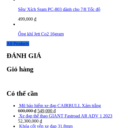
Sên/ Xích Sram PC-803 dành cho 7/8 Tốc độ
499,000
₫
Ống khí Jett Co2 16gram
All Products
ĐÁNH GIÁ
Giỏ hàng
Có thể cần
Mũ bảo hiểm xe đạp CAIRBULL Xám trắng
600,000
₫
549,000
₫
Xe đạp thể thao GIANT Fastroad AR ADV 1 2023
52,300,000
₫
Khóa cốt yên xe đạp 31.8mm