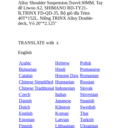
Alloy Shoulder Suspension,Travel:30MM, Tay
đề Ltwoo A2, SHIMANO RD-TY21-
B,TRINX FD-QD-35, Bộ giò dĩa Trinx
40T*152L, Niềng TRINX Alloy Double-
deck, Vỏ 20″*2.125″
TRANSLATE with
x
English
Arabic
Hebrew
Polish
Bulgarian
Hindi
Portuguese
Catalan
Hmong Daw
Romanian
Chinese Simplified
Hungarian
Russian
Chinese Traditional
Indonesian
Slovak
Czech
Italian
Slovenian
Danish
Japanese
Spanish
Dutch
Klingon
Swedish
English
Korean
Thai
Estonian
Latvian
Turkish
Finnish
Lithuanian
Ukrainian