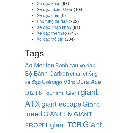
Xe đạp khác
(98)
Xe đạp Fixed Gear
(104)
Xe đạp điện
(0)
Phụ tùng xe đạp
(902)
Xe đạp nhập khẩu
(84)
Xe đạp thể thao
(716)
Xe đạp trẻ em
(204)
Tags
Aó Monton
Bánh sau xe đạp
Bộ Bánh Carbon
chân chống
Dura Ace
xe đạp
Colnago V3rs
giant
DI2
Giant
Fix Tsunami
ATX
giant escape
Giant
Ineed
GIANT Liv
GIANT
Giant
giant TCR
PROPEL