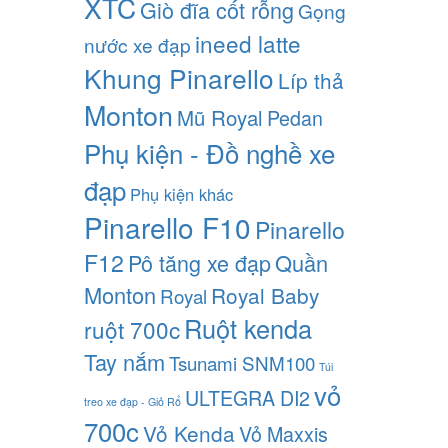
XTC
Giò đĩa cốt rỗng
Gọng
ineed latte
nước xe đạp
Khung Pinarello
Líp thả
Monton
Mũ Royal
Pedan
Phụ kiện - Đồ nghề xe
đạp
Phụ kiện khác
Pinarello F10
Pinarello
F12
Pô tăng xe đạp
Quần
Monton
Royal Baby
Royal
Ruột kenda
ruột 700c
Tay nắm
Tsunami SNM100
Túi
vỏ
ULTEGRA DI2
treo xe đạp - Giỏ Rổ
700c
Vỏ Kenda
Vỏ Maxxis