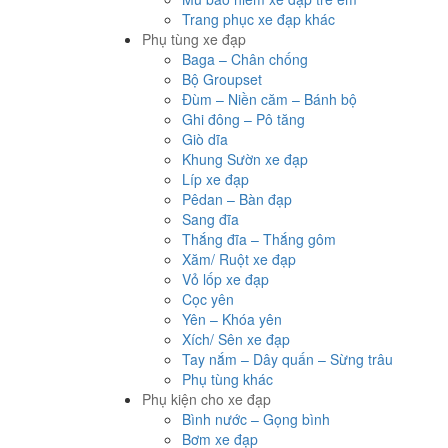
Trang phục xe đạp khác
Phụ tùng xe đạp
Baga – Chân chống
Bộ Groupset
Đùm – Niền căm – Bánh bộ
Ghi đông – Pô tăng
Giò dĩa
Khung Sườn xe đạp
Líp xe đạp
Pêdan – Bàn đạp
Sang đĩa
Thắng đĩa – Thắng gôm
Xăm/ Ruột xe đạp
Vỏ lốp xe đạp
Cọc yên
Yên – Khóa yên
Xích/ Sên xe đạp
Tay nắm – Dây quấn – Sừng trâu
Phụ tùng khác
Phụ kiện cho xe đạp
Bình nước – Gọng bình
Bơm xe đạp