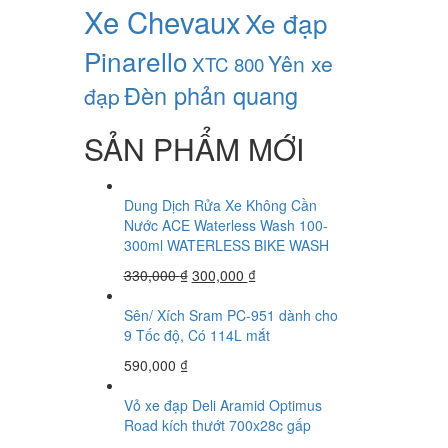
Xe Chevaux
Xe đạp
Pinarello
Yên xe
XTC 800
Đèn phản quang
đạp
SẢN PHẨM MỚI
Dung Dịch Rửa Xe Không Cần
Nước ACE Waterless Wash 100-
300ml WATERLESS BIKE WASH
330,000
₫
300,000
₫
Sên/ Xích Sram PC-951 dành cho
9 Tốc độ, Có 114L mắt
590,000
₫
Vỏ xe đạp Deli Aramid Optimus
Road kích thướt 700x28c gấp