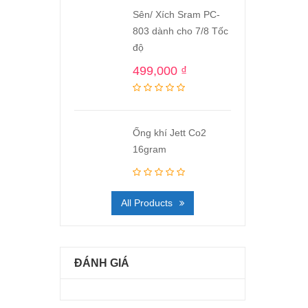
Sên/ Xích Sram PC-
803 dành cho 7/8 Tốc
độ
499,000
₫
Ống khí Jett Co2
16gram
All Products
ĐÁNH GIÁ