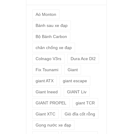
Aó Monton
Bánh sau xe đạp
Bộ Bánh Carbon
chân chống xe đạp
Colnago V3rs
Dura Ace DI2
Fix Tsunami
Giant
giant ATX
giant escape
Giant Ineed
GIANT Liv
GIANT PROPEL
giant TCR
Giant XTC
Giò đĩa cốt rỗng
Gọng nước xe đạp