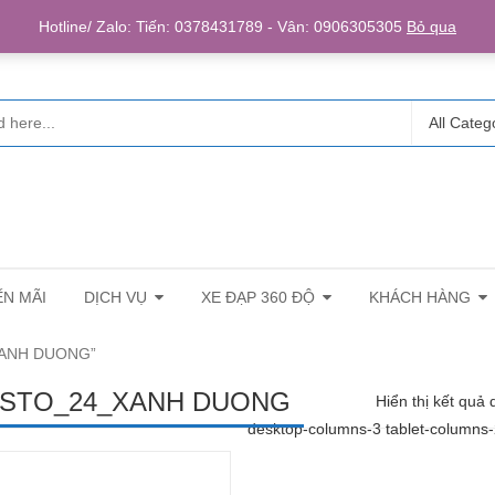
Login/R
Hotline/ Zalo: Tiến: 0378431789 - Vân: 0906305305
Bỏ qua
All Categ
N MÃI
DỊCH VỤ
XE ĐẠP 360 ĐỘ
KHÁCH HÀNG
XANH DUONG”
STO_24_XANH DUONG
Hiển thị kết quả 
desktop-columns-3 tablet-columns