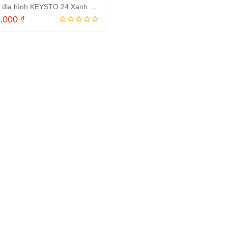
Xe đạp địa hình KEYSTO 24 Xanh Dương
0,000
₫
Thêm vào giỏ hàng