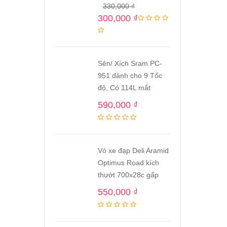
330,000
₫
300,000
₫
Sên/ Xích Sram PC-
951 dành cho 9 Tốc
độ, Có 114L mắt
590,000
₫
Vỏ xe đạp Deli Aramid
Optimus Road kích
thướt 700x28c gấp
550,000
₫