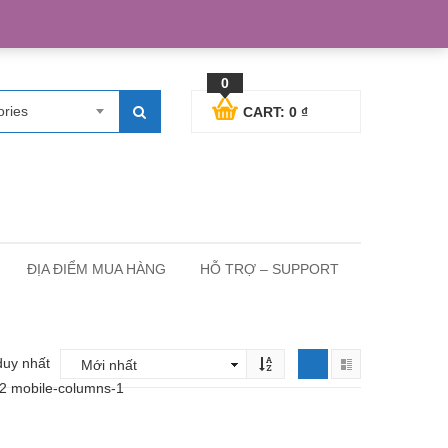
egister
Blog posts
Support
Cart
My Account
0
ories
CART:
0
₫
ĐỊA ĐIỂM MUA HÀNG
HỖ TRỢ – SUPPORT
duy nhất
-2 mobile-columns-1