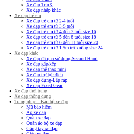
Xe đạp TrinX
Xe đạp nhập khác
Xe đạp trẻ em
Xe đạp trẻ em từ 2-4 tuổi
Xe đạp trẻ em từ 3-5 tuổi
Xe đạp trẻ em từ 4 đến 7 tuổi size 16
Xe đạp trẻ em từ 5 đến 8 tuổi size 18
Xe đạp trẻ em từ 6 đến 11 tuổi size 20
Xe đạp trẻ em từ 1.5m trở xuống size 24
Xe đạp khác
Xe đạp đã qua sử dụng-Second Hand
Xe đạp gấp/xếp
Xe đạp thể thao mini
Xe đạp trợ lực điện
Xe đạp dựng-Lắp ráp
Xe đạp Fixed Gear
Xe đạp thời trang
Xe đạp thông dụng
Trang phục – Bảo hộ xe đạp
Mũ bảo hiểm
Áo xe đạp
Quần xe đạp
Quần áo bộ xe đạp
Găng tay xe đạp
Giày xe đạp