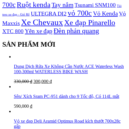
Ruột kenda
700c
Tay nắm
Tsunami SNM100
Túi
vỏ 700c
Vỏ Kenda
ULTEGRA DI2
Vỏ
treo xe đạp - Giỏ Rổ
Xe Chevaux
Xe đạp Pinarello
Maxxis
Đèn phản quang
Yên xe đạp
XTC 800
SẢN PHẨM MỚI
Dung Dịch Rửa Xe Không Cần Nước ACE Waterless Wash
100-300ml WATERLESS BIKE WASH
330,000
₫
300,000
₫
Sên/ Xích Sram PC-951 dành cho 9 Tốc độ, Có 114L mắt
590,000
₫
Vỏ xe đạp Deli Aramid Optimus Road kích thướt 700x28c
gấp