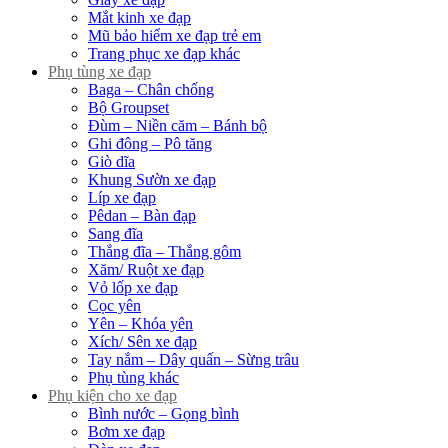
Mắt kinh xe đạp
Mũ bảo hiểm xe đạp trẻ em
Trang phục xe đạp khác
Phụ tùng xe đạp
Baga – Chân chống
Bộ Groupset
Đùm – Niền căm – Bánh bộ
Ghi đông – Pô tăng
Giò dĩa
Khung Sườn xe đạp
Líp xe đạp
Pêdan – Bàn đạp
Sang đĩa
Thắng đĩa – Thắng gôm
Xăm/ Ruột xe đạp
Vỏ lốp xe đạp
Cọc yên
Yên – Khóa yên
Xích/ Sên xe đạp
Tay nắm – Dây quấn – Sừng trâu
Phụ tùng khác
Phụ kiện cho xe đạp
Bình nước – Gọng bình
Bơm xe đạp