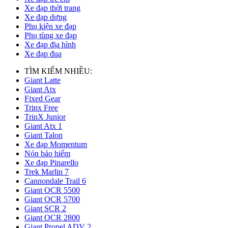
Xe đạp thời trang
Xe đạp dựng
Phụ kiện xe đạp
Phụ tùng xe đạp
Xe đạp địa hình
Xe đạp đua
TÌM KIẾM NHIỀU:
Giant Latte
Giant Atx
Fixed Gear
Trinx Free
TrinX Junior
Giant Atx 1
Giant Talon
Xe đạp Momentum
Nón bảo hiểm
Xe đạp Pinarello
Trek Marlin 7
Cannondale Trail 6
Giant OCR 5500
Giant OCR 5700
Giant SCR 2
Giant OCR 2800
Giant Propel ADV 2