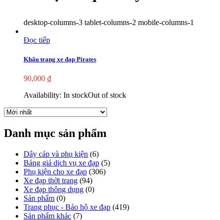
desktop-columns-3 tablet-columns-2 mobile-columns-1
Đọc tiếp
Khẩu trang xe đạp Pirates
90,000
₫
Availability:
In stock
Out of stock
Danh mục sản phẩm
Dây cáp và phụ kiện
(6)
Bảng giá dịch vụ xe đạp
(5)
Phụ kiện cho xe đạp
(306)
Xe đạp thời trang
(94)
Xe đạp thông dụng
(0)
Sản phẩm
(0)
Trang phục - Bảo hộ xe đạp
(419)
Sản phẩm khác
(7)