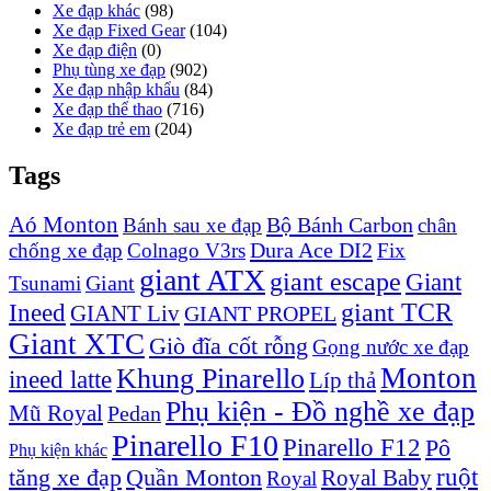
Xe đạp khác
(98)
Xe đạp Fixed Gear
(104)
Xe đạp điện
(0)
Phụ tùng xe đạp
(902)
Xe đạp nhập khẩu
(84)
Xe đạp thể thao
(716)
Xe đạp trẻ em
(204)
Tags
Aó Monton
Bộ Bánh Carbon
Bánh sau xe đạp
chân
Dura Ace DI2
chống xe đạp
Colnago V3rs
Fix
giant ATX
giant escape
Giant
Giant
Tsunami
Ineed
giant TCR
GIANT Liv
GIANT PROPEL
Giant XTC
Giò đĩa cốt rỗng
Gọng nước xe đạp
Monton
Khung Pinarello
ineed latte
Líp thả
Phụ kiện - Đồ nghề xe đạp
Mũ Royal
Pedan
Pinarello F10
Pinarello F12
Pô
Phụ kiện khác
ruột
tăng xe đạp
Quần Monton
Royal Baby
Royal