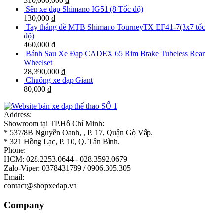
310,000,000
₫
Sên xe đạp Shimano IG51 (8 Tốc độ)
130,000
₫
Tay thắng đề MTB Shimano TourneyTX EF41-7(3x7 tốc
độ)
460,000
₫
Bánh Sau Xe Đạp CADEX 65 Rim Brake Tubeless Rear
Wheelset
28,390,000
₫
Chuông xe đạp Giant
80,000
₫
Address:
Showroom tại TP.Hồ Chí Minh:
* 537/8B Nguyễn Oanh, , P. 17, Quận Gò Vấp.
* 321 Hồng Lạc, P. 10, Q. Tân Bình.
Phone:
HCM: 028.2253.0644 - 028.3592.0679
Zalo-Viper: 0378431789 / 0906.305.305
Email:
contact@shopxedap.vn
Company