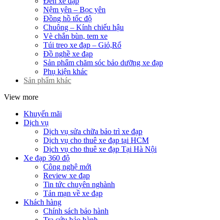
Đèn xe đạp
Nệm yên – Bọc yên
Đồng hồ tốc độ
Chuông – Kính chiếu hậu
Vè chắn bùn, tem xe
Túi treo xe đạp – Giỏ,Rổ
Đồ nghề xe đạp
Sản phẩm chăm sóc bảo dưỡng xe đạp
Phụ kiện khác
Sản phẩm khác
View more
Khuyến mãi
Dịch vụ
Dịch vụ sửa chữa bảo trì xe đạp
Dịch vụ cho thuê xe đạp tại HCM
Dịch vụ cho thuê xe đạp Tại Hà Nội
Xe đạp 360 độ
Công nghệ mới
Review xe đạp
Tin tức chuyên nghành
Tản mạn về xe đạp
Khách hàng
Chính sách bảo hành
Tra cứu bảo hành