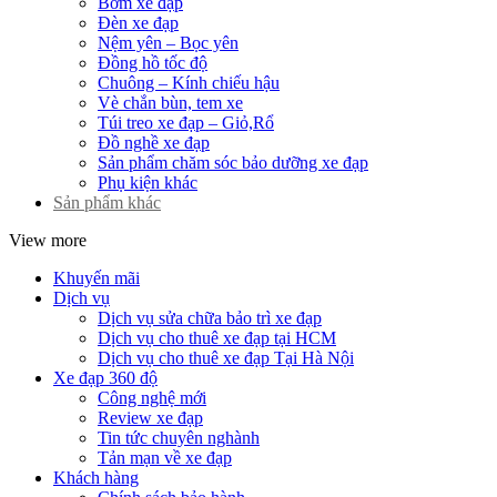
Bơm xe đạp
Đèn xe đạp
Nệm yên – Bọc yên
Đồng hồ tốc độ
Chuông – Kính chiếu hậu
Vè chắn bùn, tem xe
Túi treo xe đạp – Giỏ,Rổ
Đồ nghề xe đạp
Sản phẩm chăm sóc bảo dưỡng xe đạp
Phụ kiện khác
Sản phẩm khác
View more
Khuyến mãi
Dịch vụ
Dịch vụ sửa chữa bảo trì xe đạp
Dịch vụ cho thuê xe đạp tại HCM
Dịch vụ cho thuê xe đạp Tại Hà Nội
Xe đạp 360 độ
Công nghệ mới
Review xe đạp
Tin tức chuyên nghành
Tản mạn về xe đạp
Khách hàng