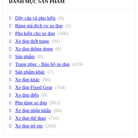
DANH MỤC SẢN PHẨM
Dây cáp và phụ kiện
(6)
Bảng giá dịch vụ xe đạp
(5)
Phụ kiện cho xe đạp
(306)
Xe đạp thời trang
(94)
Xe đạp thông dụng
(0)
Sản phẩm
(0)
Trang phục - Bảo hộ xe đạp
(419)
Sản phẩm khác
(7)
Xe đạp khác
(98)
Xe đạp Fixed Gear
(104)
Xe đạp điện
(0)
Phụ tùng xe đạp
(902)
Xe đạp nhập khẩu
(84)
Xe đạp thể thao
(716)
Xe đạp trẻ em
(204)