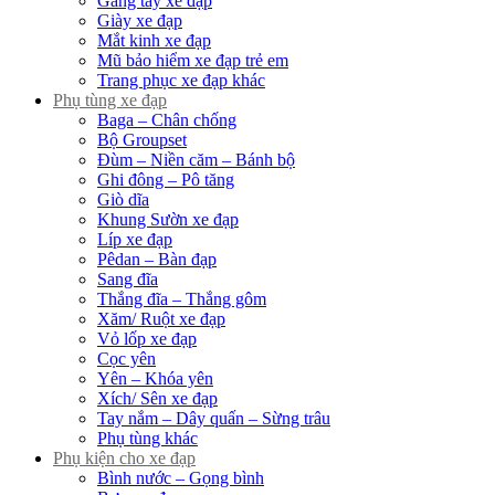
Găng tay xe đạp
Giày xe đạp
Mắt kinh xe đạp
Mũ bảo hiểm xe đạp trẻ em
Trang phục xe đạp khác
Phụ tùng xe đạp
Baga – Chân chống
Bộ Groupset
Đùm – Niền căm – Bánh bộ
Ghi đông – Pô tăng
Giò dĩa
Khung Sườn xe đạp
Líp xe đạp
Pêdan – Bàn đạp
Sang đĩa
Thắng đĩa – Thắng gôm
Xăm/ Ruột xe đạp
Vỏ lốp xe đạp
Cọc yên
Yên – Khóa yên
Xích/ Sên xe đạp
Tay nắm – Dây quấn – Sừng trâu
Phụ tùng khác
Phụ kiện cho xe đạp
Bình nước – Gọng bình