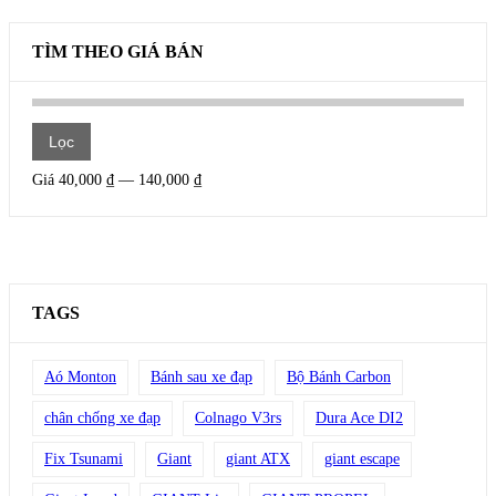
TÌM THEO GIÁ BÁN
Giá
Giá
Lọc
thấp
cao
Giá
40,000 ₫
—
140,000 ₫
nhất
nhất
TAGS
Aó Monton
Bánh sau xe đạp
Bộ Bánh Carbon
chân chống xe đạp
Colnago V3rs
Dura Ace DI2
Fix Tsunami
Giant
giant ATX
giant escape