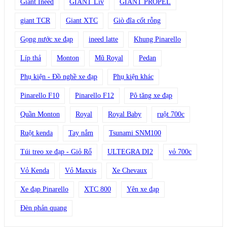
Giant Ineed
GIANT Liv
GIANT PROPEL
giant TCR
Giant XTC
Giò đĩa cốt rỗng
Gọng nước xe đạp
ineed latte
Khung Pinarello
Líp thả
Monton
Mũ Royal
Pedan
Phụ kiện - Đồ nghề xe đạp
Phụ kiện khác
Pinarello F10
Pinarello F12
Pô tăng xe đạp
Quần Monton
Royal
Royal Baby
ruột 700c
Ruột kenda
Tay nắm
Tsunami SNM100
Túi treo xe đạp - Giỏ Rổ
ULTEGRA DI2
vỏ 700c
Vỏ Kenda
Vỏ Maxxis
Xe Chevaux
Xe đạp Pinarello
XTC 800
Yên xe đạp
Đèn phản quang