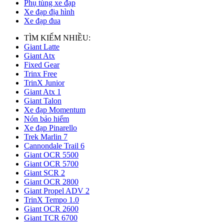
Phụ tùng xe đạp
Xe đạp địa hình
Xe đạp đua
TÌM KIẾM NHIỀU:
Giant Latte
Giant Atx
Fixed Gear
Trinx Free
TrinX Junior
Giant Atx 1
Giant Talon
Xe đạp Momentum
Nón bảo hiểm
Xe đạp Pinarello
Trek Marlin 7
Cannondale Trail 6
Giant OCR 5500
Giant OCR 5700
Giant SCR 2
Giant OCR 2800
Giant Propel ADV 2
TrinX Tempo 1.0
Giant OCR 2600
Giant TCR 6700