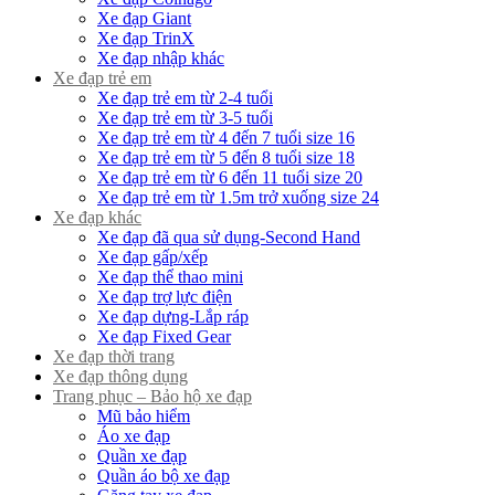
Xe đạp Giant
Xe đạp TrinX
Xe đạp nhập khác
Xe đạp trẻ em
Xe đạp trẻ em từ 2-4 tuổi
Xe đạp trẻ em từ 3-5 tuổi
Xe đạp trẻ em từ 4 đến 7 tuổi size 16
Xe đạp trẻ em từ 5 đến 8 tuổi size 18
Xe đạp trẻ em từ 6 đến 11 tuổi size 20
Xe đạp trẻ em từ 1.5m trở xuống size 24
Xe đạp khác
Xe đạp đã qua sử dụng-Second Hand
Xe đạp gấp/xếp
Xe đạp thể thao mini
Xe đạp trợ lực điện
Xe đạp dựng-Lắp ráp
Xe đạp Fixed Gear
Xe đạp thời trang
Xe đạp thông dụng
Trang phục – Bảo hộ xe đạp
Mũ bảo hiểm
Áo xe đạp
Quần xe đạp
Quần áo bộ xe đạp