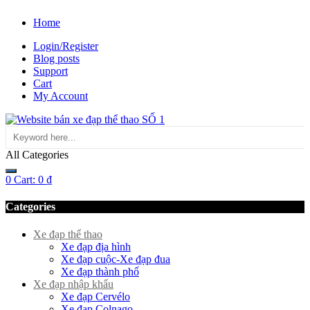
Home
Login/Register
Blog posts
Support
Cart
My Account
All Categories
0
Cart:
0
₫
Categories
Xe đạp thể thao
Xe đạp địa hình
Xe đạp cuộc-Xe đạp đua
Xe đạp thành phố
Xe đạp nhập khẩu
Xe đạp Cervélo
Xe đạp Colnago