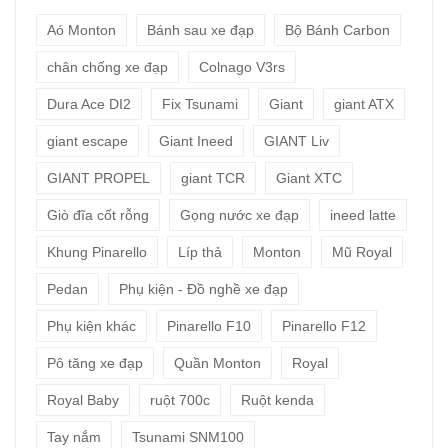
Aó Monton
Bánh sau xe đạp
Bộ Bánh Carbon
chân chống xe đạp
Colnago V3rs
Dura Ace DI2
Fix Tsunami
Giant
giant ATX
giant escape
Giant Ineed
GIANT Liv
GIANT PROPEL
giant TCR
Giant XTC
Giò đĩa cốt rỗng
Gọng nước xe đạp
ineed latte
Khung Pinarello
Líp thả
Monton
Mũ Royal
Pedan
Phụ kiện - Đồ nghề xe đạp
Phụ kiện khác
Pinarello F10
Pinarello F12
Pô tăng xe đạp
Quần Monton
Royal
Royal Baby
ruột 700c
Ruột kenda
Tay nắm
Tsunami SNM100