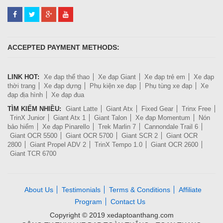
ACCEPTED PAYMENT METHODS:
LINK HOT:
Xe đạp thể thao
Xe đạp Giant
Xe đạp trẻ em
Xe đạp
thời trang
Xe đạp dựng
Phụ kiện xe đạp
Phụ tùng xe đạp
Xe
đạp địa hình
Xe đạp đua
TÌM KIẾM NHIỀU:
Giant Latte
Giant Atx
Fixed Gear
Trinx Free
TrinX Junior
Giant Atx 1
Giant Talon
Xe đạp Momentum
Nón
bảo hiểm
Xe đạp Pinarello
Trek Marlin 7
Cannondale Trail 6
Giant OCR 5500
Giant OCR 5700
Giant SCR 2
Giant OCR
2800
Giant Propel ADV 2
TrinX Tempo 1.0
Giant OCR 2600
Giant TCR 6700
About Us
Testimonials
Terms & Conditions
Affiliate
Program
Contact Us
Copyright © 2019 xedaptoanthang.com