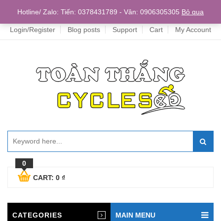
Home
Hotline/ Zalo: Tiến: 0378431789 - Vân: 0906305305
Bỏ qua
Login/Register
Blog posts
Support
Cart
My Account
0
CART:
0
₫
CATEGORIES
MAIN MENU