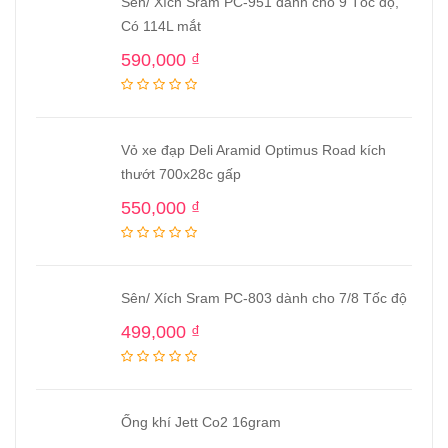
Sên/ Xích Sram PC-951 dành cho 9 Tốc độ,
Có 114L mắt
590,000
₫
Vỏ xe đạp Deli Aramid Optimus Road kích
thướt 700x28c gấp
550,000
₫
Sên/ Xích Sram PC-803 dành cho 7/8 Tốc độ
499,000
₫
Ống khí Jett Co2 16gram