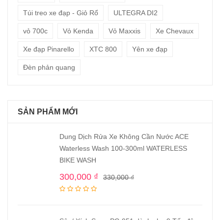
Túi treo xe đạp - Giỏ Rổ
ULTEGRA DI2
vỏ 700c
Vỏ Kenda
Vỏ Maxxis
Xe Chevaux
Xe đạp Pinarello
XTC 800
Yên xe đạp
Đèn phản quang
SẢN PHẨM MỚI
Dung Dịch Rửa Xe Không Cần Nước ACE
Waterless Wash 100-300ml WATERLESS
BIKE WASH
300,000
₫
330,000
₫