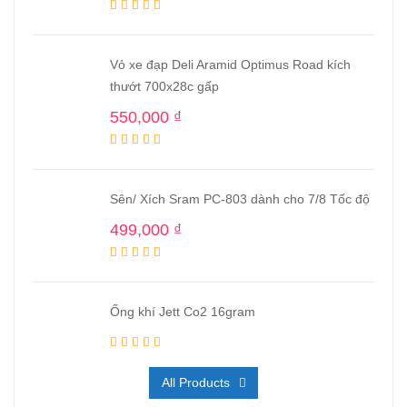
Vỏ xe đạp Deli Aramid Optimus Road kích
thướt 700x28c gấp
550,000
₫
Sên/ Xích Sram PC-803 dành cho 7/8 Tốc độ
499,000
₫
Ống khí Jett Co2 16gram
All Products