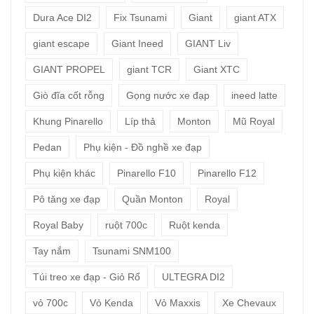
Dura Ace DI2
Fix Tsunami
Giant
giant ATX
giant escape
Giant Ineed
GIANT Liv
GIANT PROPEL
giant TCR
Giant XTC
Giò đĩa cốt rỗng
Gọng nước xe đạp
ineed latte
Khung Pinarello
Líp thả
Monton
Mũ Royal
Pedan
Phụ kiện - Đồ nghề xe đạp
Phụ kiện khác
Pinarello F10
Pinarello F12
Pô tăng xe đạp
Quần Monton
Royal
Royal Baby
ruột 700c
Ruột kenda
Tay nắm
Tsunami SNM100
Túi treo xe đạp - Giỏ Rổ
ULTEGRA DI2
vỏ 700c
Vỏ Kenda
Vỏ Maxxis
Xe Chevaux