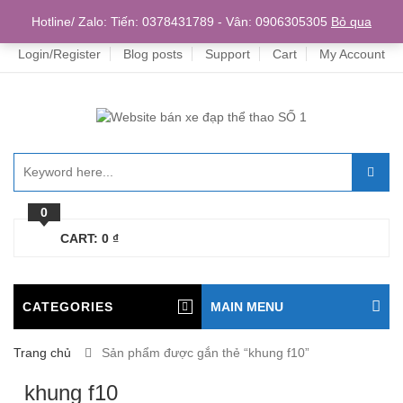
Home
Hotline/ Zalo: Tiến: 0378431789 - Vân: 0906305305
Bỏ qua
Login/Register
Blog posts
Support
Cart
My Account
0
CART:
0
₫
CATEGORIES
MAIN MENU
Trang chủ
Sản phẩm được gắn thẻ “khung f10”
khung f10