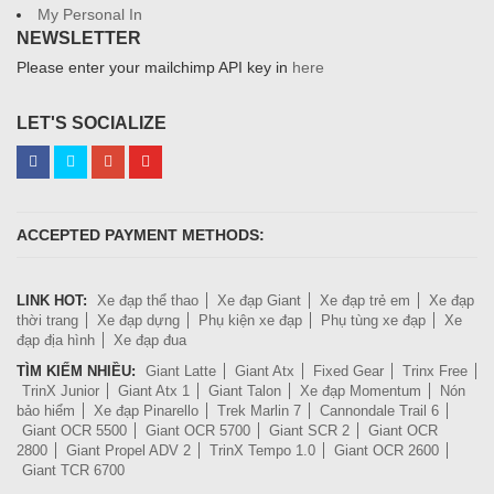
My Personal In
NEWSLETTER
Please enter your mailchimp API key in
here
LET'S SOCIALIZE
ACCEPTED PAYMENT METHODS:
LINK HOT:
Xe đạp thể thao
Xe đạp Giant
Xe đạp trẻ em
Xe đạp
thời trang
Xe đạp dựng
Phụ kiện xe đạp
Phụ tùng xe đạp
Xe
đạp địa hình
Xe đạp đua
TÌM KIẾM NHIỀU:
Giant Latte
Giant Atx
Fixed Gear
Trinx Free
TrinX Junior
Giant Atx 1
Giant Talon
Xe đạp Momentum
Nón
bảo hiểm
Xe đạp Pinarello
Trek Marlin 7
Cannondale Trail 6
Giant OCR 5500
Giant OCR 5700
Giant SCR 2
Giant OCR
2800
Giant Propel ADV 2
TrinX Tempo 1.0
Giant OCR 2600
Giant TCR 6700