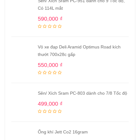
Sên/ Xích Sram PC-951 dành cho 9 Tốc độ,
Có 114L mắt
590,000
₫
Vỏ xe đạp Deli Aramid Optimus Road kích
thướt 700x28c gấp
550,000
₫
Sên/ Xích Sram PC-803 dành cho 7/8 Tốc độ
499,000
₫
Ống khí Jett Co2 16gram