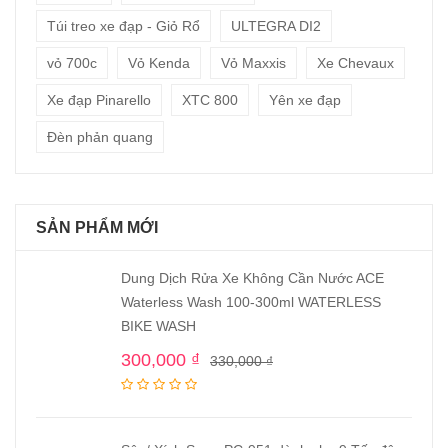
Túi treo xe đạp - Giỏ Rổ
ULTEGRA DI2
vỏ 700c
Vỏ Kenda
Vỏ Maxxis
Xe Chevaux
Xe đạp Pinarello
XTC 800
Yên xe đạp
Đèn phản quang
SẢN PHẨM MỚI
Dung Dịch Rửa Xe Không Cần Nước ACE
Waterless Wash 100-300ml WATERLESS
BIKE WASH
300,000
₫
330,000
₫