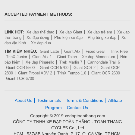
ACCEPTED PAYMENT METHODS:
LINK HOT:
Xe đạp thể thao
Xe đạp Giant
Xe đạp trẻ em
Xe đạp
thời trang
Xe đạp dựng
Phụ kiện xe đạp
Phụ tùng xe đạp
Xe
đạp địa hình
Xe đạp đua
TÌM KIẾM NHIỀU:
Giant Latte
Giant Atx
Fixed Gear
Trinx Free
TrinX Junior
Giant Atx 1
Giant Talon
Xe đạp Momentum
Nón
bảo hiểm
Xe đạp Pinarello
Trek Marlin 7
Cannondale Trail 6
Giant OCR 5500
Giant OCR 5700
Giant SCR 2
Giant OCR
2800
Giant Propel ADV 2
TrinX Tempo 1.0
Giant OCR 2600
Giant TCR 6700
About Us
Testimonials
Terms & Conditions
Affiliate
Program
Contact Us
Copyright © 2019 xedaptoanthang.com
CÔNG TY TNHH XE ĐẠP TOÀN THẮNG - TOAN THANG
CYCLES Co., Ltd
HCM : 537/8B Nguyễn Oanh, P. 17, Q. Gò Vấp, TP.HCM.