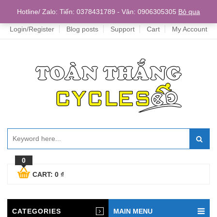
Home
Hotline/ Zalo: Tiến: 0378431789 - Vân: 0906305305
Bỏ qua
Login/Register
Blog posts
Support
Cart
My Account
0
CART:
0
₫
CATEGORIES
MAIN MENU