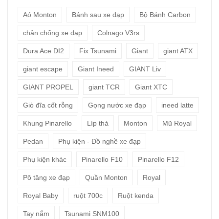
Aó Monton
Bánh sau xe đạp
Bộ Bánh Carbon
chân chống xe đạp
Colnago V3rs
Dura Ace DI2
Fix Tsunami
Giant
giant ATX
giant escape
Giant Ineed
GIANT Liv
GIANT PROPEL
giant TCR
Giant XTC
Giò đĩa cốt rỗng
Gọng nước xe đạp
ineed latte
Khung Pinarello
Líp thả
Monton
Mũ Royal
Pedan
Phụ kiện - Đồ nghề xe đạp
Phụ kiện khác
Pinarello F10
Pinarello F12
Pô tăng xe đạp
Quần Monton
Royal
Royal Baby
ruột 700c
Ruột kenda
Tay nắm
Tsunami SNM100