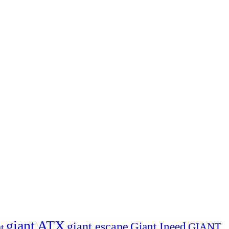
giant ATX
giant escape
Giant Ineed
GIANT
t