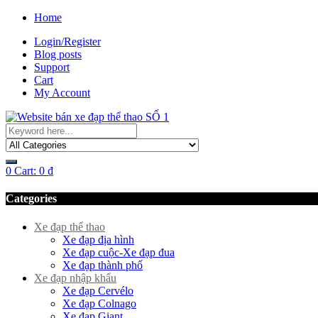
Home
Login/Register
Blog posts
Support
Cart
My Account
0
Cart:
0
₫
Categories
Xe đạp thể thao
Xe đạp địa hình
Xe đạp cuộc-Xe đạp đua
Xe đạp thành phố
Xe đạp nhập khẩu
Xe đạp Cervélo
Xe đạp Colnago
Xe đạp Giant