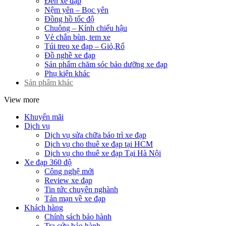
Đèn xe đạp
Nệm yên – Bọc yên
Đồng hồ tốc độ
Chuông – Kính chiếu hậu
Vè chắn bùn, tem xe
Túi treo xe đạp – Giỏ,Rổ
Đồ nghề xe đạp
Sản phẩm chăm sóc bảo dưỡng xe đạp
Phụ kiện khác
Sản phẩm khác
View more
Khuyến mãi
Dịch vụ
Dịch vụ sửa chữa bảo trì xe đạp
Dịch vụ cho thuê xe đạp tại HCM
Dịch vụ cho thuê xe đạp Tại Hà Nội
Xe đạp 360 độ
Công nghệ mới
Review xe đạp
Tin tức chuyên nghành
Tản mạn về xe đạp
Khách hàng
Chính sách bảo hành
Tra cứu bảo hành