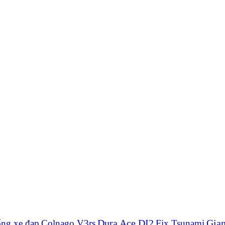
Dura Ace DI2
Gian
ống xe đạp
Colnago V3rs
Fix Tsunami