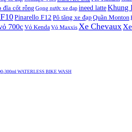
Khung P
ineed latte
 đĩa cốt rỗng
Gọng nước xe đạp
 F10
Pinarello F12
Pô tăng xe đạp
Quần Monton
Xe Chevaux
vỏ 700c
Xe
Vỏ Kenda
Vỏ Maxxis
h 100-300ml WATERLESS BIKE WASH