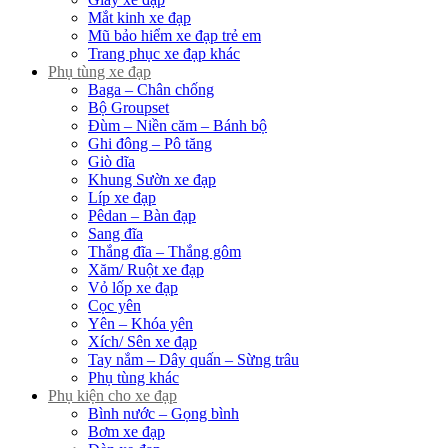
Mắt kinh xe đạp
Mũ bảo hiểm xe đạp trẻ em
Trang phục xe đạp khác
Phụ tùng xe đạp
Baga – Chân chống
Bộ Groupset
Đùm – Niền căm – Bánh bộ
Ghi đông – Pô tăng
Giò dĩa
Khung Sườn xe đạp
Líp xe đạp
Pêdan – Bàn đạp
Sang đĩa
Thắng đĩa – Thắng gôm
Xăm/ Ruột xe đạp
Vỏ lốp xe đạp
Cọc yên
Yên – Khóa yên
Xích/ Sên xe đạp
Tay nắm – Dây quấn – Sừng trâu
Phụ tùng khác
Phụ kiện cho xe đạp
Bình nước – Gọng bình
Bơm xe đạp