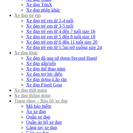
Xe đạp TrinX
Xe đạp nhập khác
Xe đạp trẻ em
Xe đạp trẻ em từ 2-4 tuổi
Xe đạp trẻ em từ 3-5 tuổi
Xe đạp trẻ em từ 4 đến 7 tuổi size 16
Xe đạp trẻ em từ 5 đến 8 tuổi size 18
Xe đạp trẻ em từ 6 đến 11 tuổi size 20
Xe đạp trẻ em từ 1.5m trở xuống size 24
Xe đạp khác
Xe đạp đã qua sử dụng-Second Hand
Xe đạp gấp/xếp
Xe đạp thể thao mini
Xe đạp trợ lực điện
Xe đạp dựng-Lắp ráp
Xe đạp Fixed Gear
Xe đạp thời trang
Xe đạp thông dụng
Trang phục – Bảo hộ xe đạp
Mũ bảo hiểm
Áo xe đạp
Quần xe đạp
Quần áo bộ xe đạp
Găng tay xe đạp
Giày xe đạp