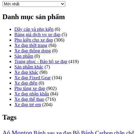
Danh mục sản phẩm
Dây cáp và phụ kiện
(6)
Bảng giá dịch vụ xe đạp
(5)
Phụ kiện cho xe đạp
(306)
Xe đạp thời trang
(94)
Xe đạp thông dụng
(0)
Sản phẩm
(0)
Trang phục - Bảo hộ xe đạp
(419)
Sản phẩm khác
(7)
Xe đạp khác
(98)
Xe đạp Fixed Gear
(104)
Xe đạp điện
(0)
Phụ tùng xe đạp
(902)
Xe đạp nhập khẩu
(84)
Xe đạp thể thao
(716)
Xe đạp trẻ em
(204)
Tags
Aó Monton
Bộ Bánh Carbon
Bánh sau xe đạp
chân ch