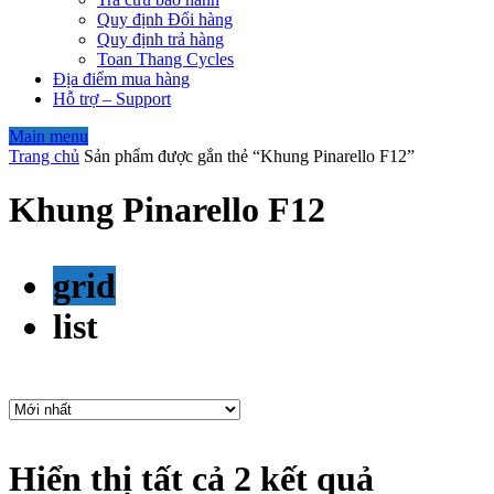
Quy định Đổi hàng
Quy định trả hàng
Toan Thang Cycles
Địa điểm mua hàng
Hỗ trợ – Support
Main menu
Trang chủ
Sản phẩm được gắn thẻ “Khung Pinarello F12”
Khung Pinarello F12
grid
list
Hiển thị tất cả 2 kết quả