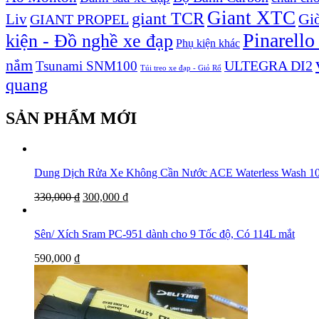
Giant XTC
giant TCR
Liv
Giò
GIANT PROPEL
Pinarello
kiện - Đồ nghề xe đạp
Phụ kiện khác
nắm
ULTEGRA DI2
Tsunami SNM100
Túi treo xe đạp - Giỏ Rổ
quang
SẢN PHẨM MỚI
Dung Dịch Rửa Xe Không Cần Nước ACE Waterless Was
330,000
₫
300,000
₫
Sên/ Xích Sram PC-951 dành cho 9 Tốc độ, Có 114L mắt
590,000
₫