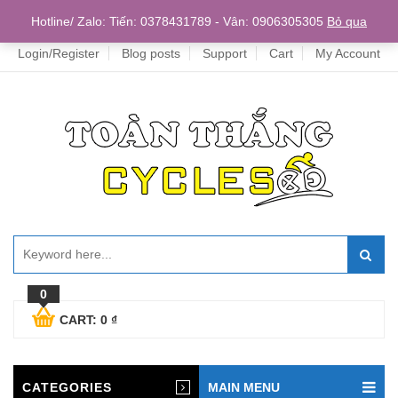
Home
Hotline/ Zalo: Tiến: 0378431789 - Vân: 0906305305
Bỏ qua
Login/Register
Blog posts
Support
Cart
My Account
0
CART:
0
₫
CATEGORIES
MAIN MENU