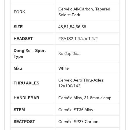
Cervélo All-Carbon, Tapered
FORK
Soloist Fork
SIZE
48,51,54,56,58
HEADSET
FSA IS2 1-1/4 x 1-1/2
Dòng Xe – Sport
Xe đạp đua
.
Type
Màu
White
Cervelo Aero Thru-Axles,
THRU AXLES
12×100/142
HANDLEBAR
Cervélo Alloy, 31.8mm clamp
STEM
Cervélo ST36 Alloy
SEATPOST
Cervélo SP27 Carbon