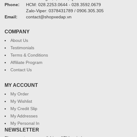
Phone:
HCM: 028.2253.0644 - 028.3592.0679
Zalo-Viper: 0378431789 / 0906.305.305
Email:
contact@shopxedap.vn
COMPANY
About Us
Testimonials
Terms & Conditions
Affiliate Program
Contact Us
MY ACCOUNT
My Order
My Wishlist
My Credit Slip
My Addresses
My Personal In
NEWSLETTER