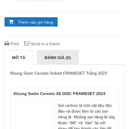
Thêm vào giỏ hàng
Print
Send to a friend
MÔ TẢ
ĐÁNH GIÁ (0)
Khung Sườn Cervelo Soloist FRAMESET Trắng 2023
Khung Sườn Cervelo S5 DISC FRAMESET 2023
Sợi carbon là một vật liệu độc
đáo và được làm từ các sợi
riêng lẻ. Những sợi riêng lẻ này
được “dệt” và “dán” lại với
nhau để tạo thành các lớp để