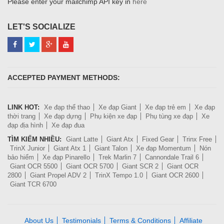
Please enter your mailchimp API key in
here
LET'S SOCIALIZE
ACCEPTED PAYMENT METHODS:
LINK HOT:
Xe đạp thể thao
Xe đạp Giant
Xe đạp trẻ em
Xe đạp
thời trang
Xe đạp dựng
Phụ kiện xe đạp
Phụ tùng xe đạp
Xe
đạp địa hình
Xe đạp đua
TÌM KIẾM NHIỀU:
Giant Latte
Giant Atx
Fixed Gear
Trinx Free
TrinX Junior
Giant Atx 1
Giant Talon
Xe đạp Momentum
Nón
bảo hiểm
Xe đạp Pinarello
Trek Marlin 7
Cannondale Trail 6
Giant OCR 5500
Giant OCR 5700
Giant SCR 2
Giant OCR
2800
Giant Propel ADV 2
TrinX Tempo 1.0
Giant OCR 2600
Giant TCR 6700
About Us
Testimonials
Terms & Conditions
Affiliate