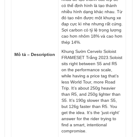
có thể định hình là tạo thành
nhiều hình dạng khác nhau. Từ
đó tạo nên được một khung xe
đạp cực kì nhẹ nhưng rất cứng.
Sợi carbon có tỷ lệ trọng lượng
cao hơn nhôm 18% và cao hơn
thép 14%.
Khung Sườn Cervelo Soloist
Mô tả – Description
FRAMESET Trắng 2023.Soloist
sits right between S5 and R5
on the performance scale,
while having a price tag that’s
less World Tour, more Road
Trip. It’s about 250g heavier
than R5, and 250g lighter than
S5. It’s 190g slower than S5,
but 126g faster than R5. You
get the idea. It’s the ‘just-right’
answer for the rider trying to
find a smart, intentional
compromise.