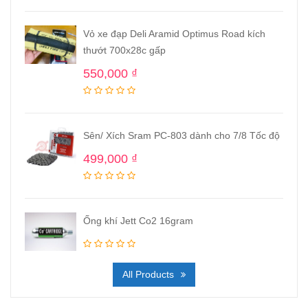
Vỏ xe đạp Deli Aramid Optimus Road kích
thướt 700x28c gấp
550,000
₫
Sên/ Xích Sram PC-803 dành cho 7/8 Tốc độ
499,000
₫
Ống khí Jett Co2 16gram
All Products