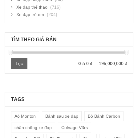
Xe đạp thể thao
(716)
Xe đạp trẻ em
(204)
TÌM THEO GIÁ BÁN
Giá
Giá
Lọc
Giá
0 ₫
—
195,000,000 ₫
thấp
cao
nhất
nhất
TAGS
Aó Monton
Bánh sau xe đạp
Bộ Bánh Carbon
chân chống xe đạp
Colnago V3rs