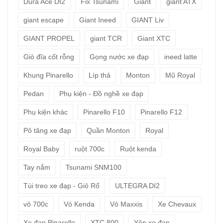
Dura Ace DI2
Fix Tsunami
Giant
giant ATX
giant escape
Giant Ineed
GIANT Liv
GIANT PROPEL
giant TCR
Giant XTC
Giò đĩa cốt rỗng
Gọng nước xe đạp
ineed latte
Khung Pinarello
Líp thả
Monton
Mũ Royal
Pedan
Phụ kiện - Đồ nghề xe đạp
Phụ kiện khác
Pinarello F10
Pinarello F12
Pô tăng xe đạp
Quần Monton
Royal
Royal Baby
ruột 700c
Ruột kenda
Tay nắm
Tsunami SNM100
Túi treo xe đạp - Giỏ Rổ
ULTEGRA DI2
vỏ 700c
Vỏ Kenda
Vỏ Maxxis
Xe Chevaux
Xe đạp Pinarello
XTC 800
Yên xe đạp