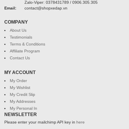
Zalo-Viper: 0378431789 / 0906.305.305
Email:
contact@shopxedap.vn
COMPANY
About Us
Testimonials
Terms & Conditions
Affiliate Program
Contact Us
MY ACCOUNT
My Order
My Wishlist
My Credit Slip
My Addresses
My Personal In
NEWSLETTER
Please enter your mailchimp API key in
here