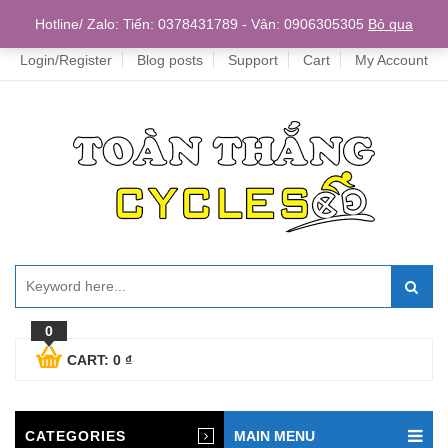
Home
Hotline/ Zalo: Tiến: 0378431789 - Vân: 0906305305
Bỏ qua
Login/Register
Blog posts
Support
Cart
My Account
0
CART:
0
₫
CATEGORIES
MAIN MENU