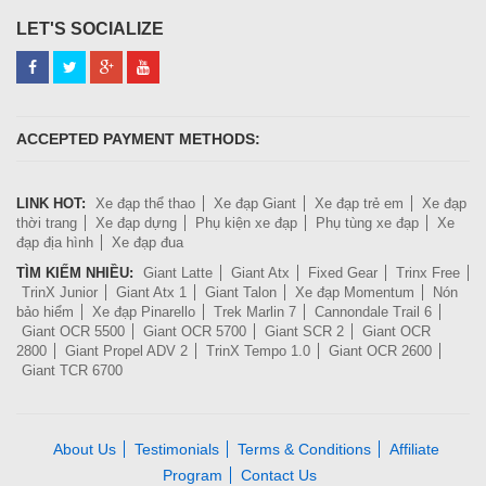
LET'S SOCIALIZE
ACCEPTED PAYMENT METHODS:
LINK HOT:
Xe đạp thể thao
Xe đạp Giant
Xe đạp trẻ em
Xe đạp
thời trang
Xe đạp dựng
Phụ kiện xe đạp
Phụ tùng xe đạp
Xe
đạp địa hình
Xe đạp đua
TÌM KIẾM NHIỀU:
Giant Latte
Giant Atx
Fixed Gear
Trinx Free
TrinX Junior
Giant Atx 1
Giant Talon
Xe đạp Momentum
Nón
bảo hiểm
Xe đạp Pinarello
Trek Marlin 7
Cannondale Trail 6
Giant OCR 5500
Giant OCR 5700
Giant SCR 2
Giant OCR
2800
Giant Propel ADV 2
TrinX Tempo 1.0
Giant OCR 2600
Giant TCR 6700
About Us
Testimonials
Terms & Conditions
Affiliate
Program
Contact Us