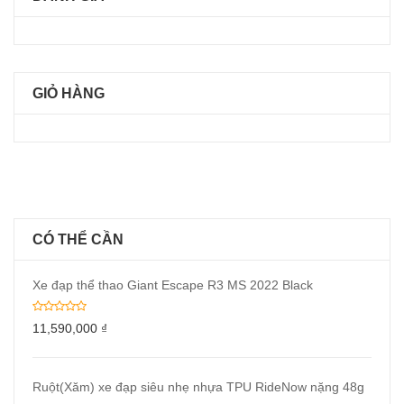
GIỎ HÀNG
CÓ THỂ CẦN
Xe đạp thể thao Giant Escape R3 MS 2022 Black
11,590,000
₫
Ruột(Xăm) xe đạp siêu nhẹ nhựa TPU RideNow nặng 48g