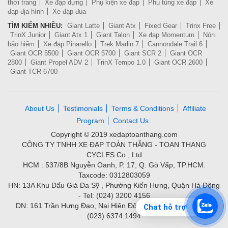
thời trang
Xe đạp dựng
Phụ kiện xe đạp
Phụ tùng xe đạp
Xe
đạp địa hình
Xe đạp đua
TÌM KIẾM NHIỀU:
Giant Latte
Giant Atx
Fixed Gear
Trinx Free
TrinX Junior
Giant Atx 1
Giant Talon
Xe đạp Momentum
Nón
bảo hiểm
Xe đạp Pinarello
Trek Marlin 7
Cannondale Trail 6
Giant OCR 5500
Giant OCR 5700
Giant SCR 2
Giant OCR
2800
Giant Propel ADV 2
TrinX Tempo 1.0
Giant OCR 2600
Giant TCR 6700
About Us
Testimonials
Terms & Conditions
Affiliate
Program
Contact Us
Copyright © 2019 xedaptoanthang.com
CÔNG TY TNHH XE ĐẠP TOÀN THẮNG - TOAN THANG
CYCLES Co., Ltd
HCM : 537/8B Nguyễn Oanh, P. 17, Q. Gò Vấp, TP.HCM.
Taxcode: 0312803059
HN: 13A Khu Đấu Giá Đa Sỹ , Phường Kiến Hưng, Quận Hà Đông
- Tel: (024) 3200 4156
DN: 161 Trần Hưng Đạo, Nại Hiên Đông, Quận Sơn Trà - Tel:
Chat hỗ trợ
(023) 6374.1494