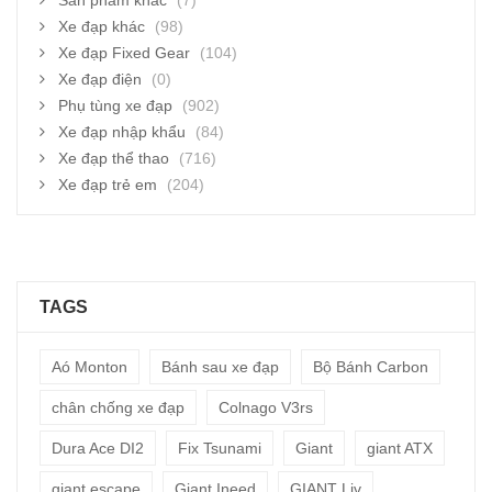
Sản phẩm khác
(7)
Xe đạp khác
(98)
Xe đạp Fixed Gear
(104)
Xe đạp điện
(0)
Phụ tùng xe đạp
(902)
Xe đạp nhập khẩu
(84)
Xe đạp thể thao
(716)
Xe đạp trẻ em
(204)
TAGS
Aó Monton
Bánh sau xe đạp
Bộ Bánh Carbon
chân chống xe đạp
Colnago V3rs
Dura Ace DI2
Fix Tsunami
Giant
giant ATX
giant escape
Giant Ineed
GIANT Liv