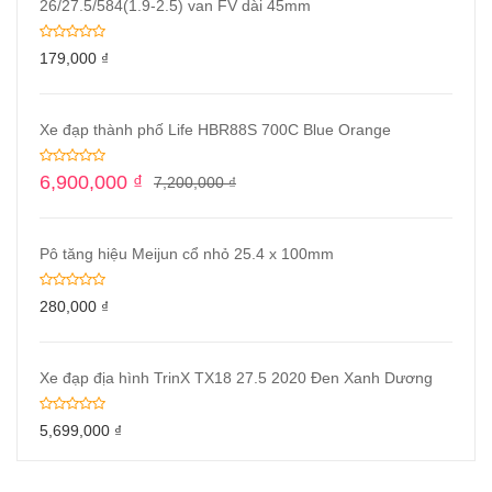
26/27.5/584(1.9-2.5) van FV dài 45mm
179,000
₫
Xe đạp thành phố Life HBR88S 700C Blue Orange
6,900,000
₫
7,200,000
₫
Pô tăng hiệu Meijun cổ nhỏ 25.4 x 100mm
280,000
₫
Xe đạp địa hình TrinX TX18 27.5 2020 Đen Xanh Dương
5,699,000
₫