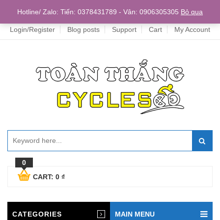
Home
Hotline/ Zalo: Tiến: 0378431789 - Vân: 0906305305
Bỏ qua
Login/Register
Blog posts
Support
Cart
My Account
0
CART:
0
₫
CATEGORIES
MAIN MENU