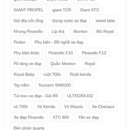
GIANT PROPEL
giant TCR
Giant XTC
Giò đĩa cốt rỗng
Gọng nước xe đạp
ineed latte
Khung Pinarello
Líp thả
Monton
Mũ Royal
Pedan
Phụ kiện - Đồ nghề xe đạp
Phụ kiện khác
Pinarello F10
Pinarello F12
Pô tăng xe đạp
Quần Monton
Royal
Royal Baby
ruột 700c
Ruột kenda
Tay nắm
Tsunami SNM100
Túi treo xe đạp - Giỏ Rổ
ULTEGRA DI2
vỏ 700c
Vỏ Kenda
Vỏ Maxxis
Xe Chevaux
Xe đạp Pinarello
XTC 800
Yên xe đạp
Đèn phản quang