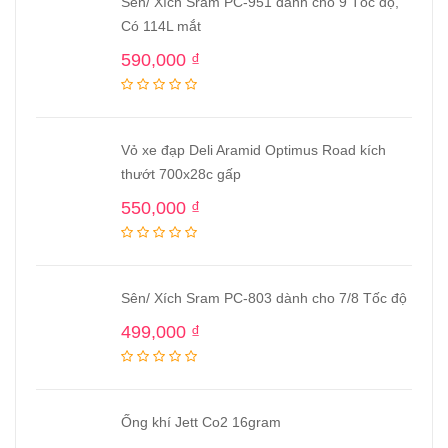
Sên/ Xích Sram PC-951 dành cho 9 Tốc độ,
Có 114L mắt
590,000
₫
Vỏ xe đạp Deli Aramid Optimus Road kích
thướt 700x28c gấp
550,000
₫
Sên/ Xích Sram PC-803 dành cho 7/8 Tốc độ
499,000
₫
Ống khí Jett Co2 16gram