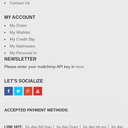
Contact Us
MY ACCOUNT
My Order
My Wishlist
My Credit Slip
My Addresses
My Personal In
NEWSLETTER
Please enter your mailchimp API key in
here
LET'S SOCIALIZE
ACCEPTED PAYMENT METHODS:
LINK HOT:
Xe đạp thể thao
Xe đạp Giant
Xe đạp trẻ em
Xe đạp