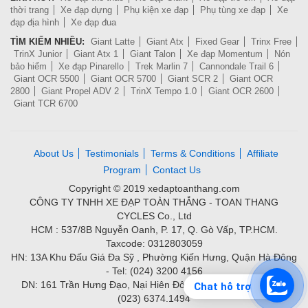
thời trang
Xe đạp dựng
Phụ kiện xe đạp
Phụ tùng xe đạp
Xe
đạp địa hình
Xe đạp đua
TÌM KIẾM NHIỀU:
Giant Latte
Giant Atx
Fixed Gear
Trinx Free
TrinX Junior
Giant Atx 1
Giant Talon
Xe đạp Momentum
Nón
bảo hiểm
Xe đạp Pinarello
Trek Marlin 7
Cannondale Trail 6
Giant OCR 5500
Giant OCR 5700
Giant SCR 2
Giant OCR
2800
Giant Propel ADV 2
TrinX Tempo 1.0
Giant OCR 2600
Giant TCR 6700
About Us
Testimonials
Terms & Conditions
Affiliate
Program
Contact Us
Copyright © 2019 xedaptoanthang.com
CÔNG TY TNHH XE ĐẠP TOÀN THẮNG - TOAN THANG
CYCLES Co., Ltd
HCM : 537/8B Nguyễn Oanh, P. 17, Q. Gò Vấp, TP.HCM.
Taxcode: 0312803059
HN: 13A Khu Đấu Giá Đa Sỹ , Phường Kiến Hưng, Quận Hà Đông
- Tel: (024) 3200 4156
DN: 161 Trần Hưng Đạo, Nại Hiên Đông, Quận Sơn Trà - Tel:
Chat hỗ trợ
(023) 6374.1494