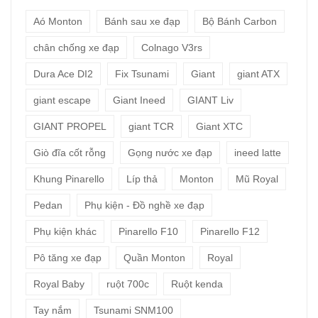
Aó Monton
Bánh sau xe đạp
Bộ Bánh Carbon
chân chống xe đạp
Colnago V3rs
Dura Ace DI2
Fix Tsunami
Giant
giant ATX
giant escape
Giant Ineed
GIANT Liv
GIANT PROPEL
giant TCR
Giant XTC
Giò đĩa cốt rỗng
Gọng nước xe đạp
ineed latte
Khung Pinarello
Líp thả
Monton
Mũ Royal
Pedan
Phụ kiện - Đồ nghề xe đạp
Phụ kiện khác
Pinarello F10
Pinarello F12
Pô tăng xe đạp
Quần Monton
Royal
Royal Baby
ruột 700c
Ruột kenda
Tay nắm
Tsunami SNM100