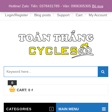
Home
Hotline/ Zalo: Tiến: 0378431789 - Vân: 0906305305
Bỏ qua
Login/Register
Blog posts
Support
Cart
My Account
0
CART:
0
₫
CATEGORIES
MAIN MENU