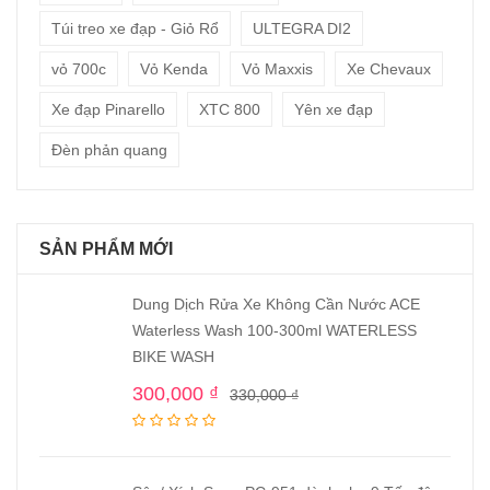
Túi treo xe đạp - Giỏ Rổ
ULTEGRA DI2
vỏ 700c
Vỏ Kenda
Vỏ Maxxis
Xe Chevaux
Xe đạp Pinarello
XTC 800
Yên xe đạp
Đèn phản quang
SẢN PHẨM MỚI
Dung Dịch Rửa Xe Không Cần Nước ACE
Waterless Wash 100-300ml WATERLESS
BIKE WASH
300,000
₫
330,000
₫