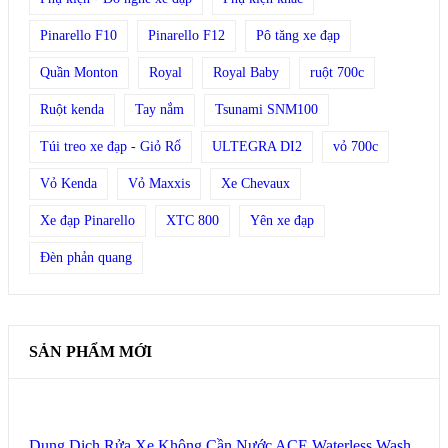
Pinarello F10
Pinarello F12
Pô tăng xe đạp
Quần Monton
Royal
Royal Baby
ruột 700c
Ruột kenda
Tay nắm
Tsunami SNM100
Túi treo xe đạp - Giỏ Rổ
ULTEGRA DI2
vỏ 700c
Vỏ Kenda
Vỏ Maxxis
Xe Chevaux
Xe đạp Pinarello
XTC 800
Yên xe đạp
Đèn phản quang
SẢN PHẨM MỚI
Dung Dịch Rửa Xe Không Cần Nước ACE Waterless Wash