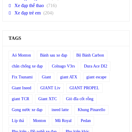
Xe đạp thể thao
(716)
Xe đạp trẻ em
(204)
TAGS
Aó Monton
Bánh sau xe đạp
Bộ Bánh Carbon
chân chống xe đạp
Colnago V3rs
Dura Ace DI2
Fix Tsunami
Giant
giant ATX
giant escape
Giant Ineed
GIANT Liv
GIANT PROPEL
giant TCR
Giant XTC
Giò đĩa cốt rỗng
Gọng nước xe đạp
ineed latte
Khung Pinarello
Líp thả
Monton
Mũ Royal
Pedan
Phụ kiện - Đồ nghề xe đạp
Phụ kiện khác