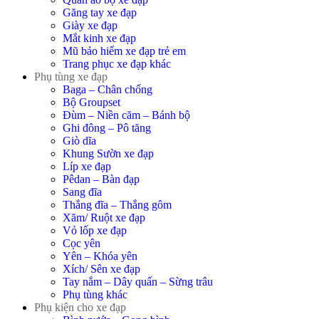
Găng tay xe đạp
Giày xe đạp
Mắt kinh xe đạp
Mũ bảo hiểm xe đạp trẻ em
Trang phục xe đạp khác
Phụ tùng xe đạp
Baga – Chân chống
Bộ Groupset
Đùm – Niền căm – Bánh bộ
Ghi đông – Pô tăng
Giò dĩa
Khung Sườn xe đạp
Líp xe đạp
Pêdan – Bàn đạp
Sang đĩa
Thắng đĩa – Thắng gôm
Xăm/ Ruột xe đạp
Vỏ lốp xe đạp
Cọc yên
Yên – Khóa yên
Xích/ Sên xe đạp
Tay nắm – Dây quấn – Sừng trâu
Phụ tùng khác
Phụ kiện cho xe đạp