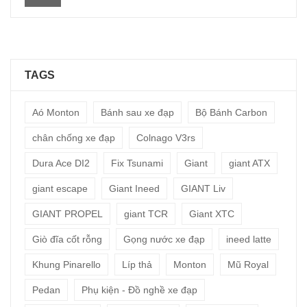
thấp
cao
nhất
nhất
TAGS
Aó Monton
Bánh sau xe đạp
Bộ Bánh Carbon
chân chống xe đạp
Colnago V3rs
Dura Ace DI2
Fix Tsunami
Giant
giant ATX
giant escape
Giant Ineed
GIANT Liv
GIANT PROPEL
giant TCR
Giant XTC
Giò đĩa cốt rỗng
Gọng nước xe đạp
ineed latte
Khung Pinarello
Líp thả
Monton
Mũ Royal
Pedan
Phụ kiện - Đồ nghề xe đạp