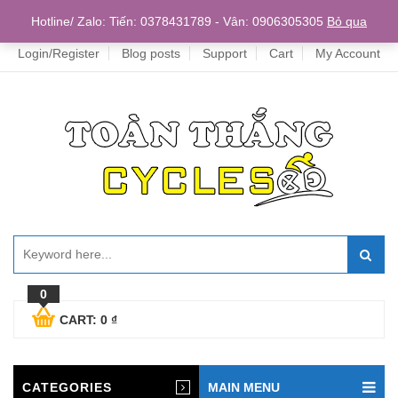
Home
Hotline/ Zalo: Tiến: 0378431789 - Vân: 0906305305
Bỏ qua
Login/Register
Blog posts
Support
Cart
My Account
0
CART:
0
₫
CATEGORIES
MAIN MENU