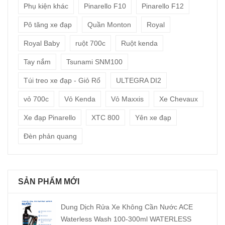
Phụ kiện khác
Pinarello F10
Pinarello F12
Pô tăng xe đạp
Quần Monton
Royal
Royal Baby
ruột 700c
Ruột kenda
Tay nắm
Tsunami SNM100
Túi treo xe đạp - Giỏ Rổ
ULTEGRA DI2
vỏ 700c
Vỏ Kenda
Vỏ Maxxis
Xe Chevaux
Xe đạp Pinarello
XTC 800
Yên xe đạp
Đèn phản quang
SẢN PHẨM MỚI
Dung Dịch Rửa Xe Không Cần Nước ACE
Waterless Wash 100-300ml WATERLESS