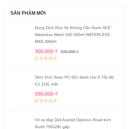
SẢN PHẨM MỚI
Dung Dịch Rửa Xe Không Cần Nước ACE
Waterless Wash 100-300ml WATERLESS
BIKE WASH
300,000
₫
330,000
₫
Sên/ Xích Sram PC-951 dành cho 9 Tốc độ,
Có 114L mắt
590,000
₫
Vỏ xe đạp Deli Aramid Optimus Road kích
thướt 700x28c gấp