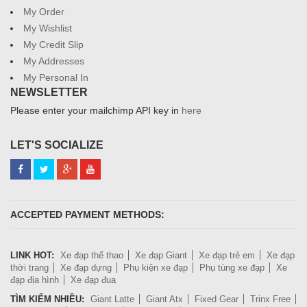
My Order
My Wishlist
My Credit Slip
My Addresses
My Personal In
NEWSLETTER
Please enter your mailchimp API key in
here
LET'S SOCIALIZE
ACCEPTED PAYMENT METHODS:
LINK HOT:
Xe đạp thể thao
Xe đạp Giant
Xe đạp trẻ em
Xe đạp
thời trang
Xe đạp dựng
Phụ kiện xe đạp
Phụ tùng xe đạp
Xe
đạp địa hình
Xe đạp đua
TÌM KIẾM NHIỀU:
Giant Latte
Giant Atx
Fixed Gear
Trinx Free