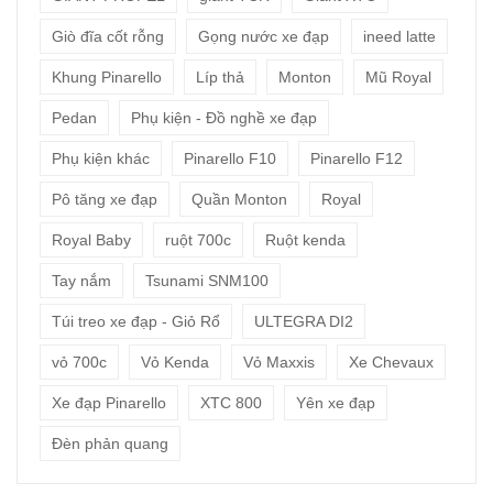
Giò đĩa cốt rỗng
Gọng nước xe đạp
ineed latte
Khung Pinarello
Líp thả
Monton
Mũ Royal
Pedan
Phụ kiện - Đồ nghề xe đạp
Phụ kiện khác
Pinarello F10
Pinarello F12
Pô tăng xe đạp
Quần Monton
Royal
Royal Baby
ruột 700c
Ruột kenda
Tay nắm
Tsunami SNM100
Túi treo xe đạp - Giỏ Rổ
ULTEGRA DI2
vỏ 700c
Vỏ Kenda
Vỏ Maxxis
Xe Chevaux
Xe đạp Pinarello
XTC 800
Yên xe đạp
Đèn phản quang