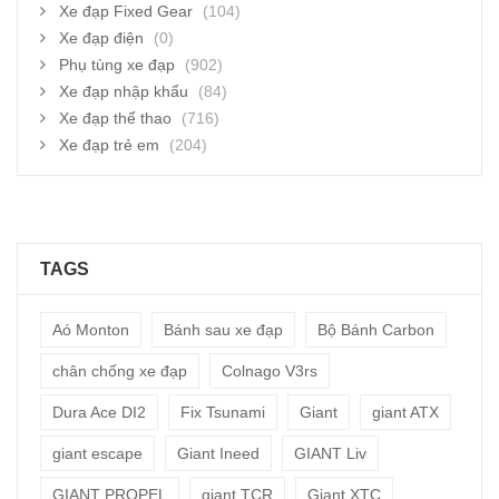
Xe đạp Fixed Gear
(104)
Xe đạp điện
(0)
Phụ tùng xe đạp
(902)
Xe đạp nhập khẩu
(84)
Xe đạp thể thao
(716)
Xe đạp trẻ em
(204)
TAGS
Aó Monton
Bánh sau xe đạp
Bộ Bánh Carbon
chân chống xe đạp
Colnago V3rs
Dura Ace DI2
Fix Tsunami
Giant
giant ATX
giant escape
Giant Ineed
GIANT Liv
GIANT PROPEL
giant TCR
Giant XTC