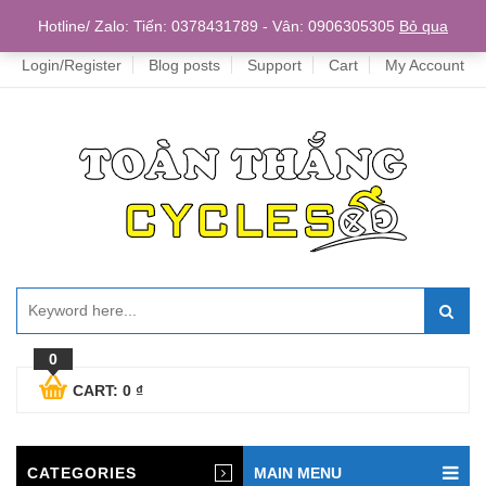
Home
Hotline/ Zalo: Tiến: 0378431789 - Vân: 0906305305
Bỏ qua
Login/Register
Blog posts
Support
Cart
My Account
0
CART:
0
₫
CATEGORIES
MAIN MENU