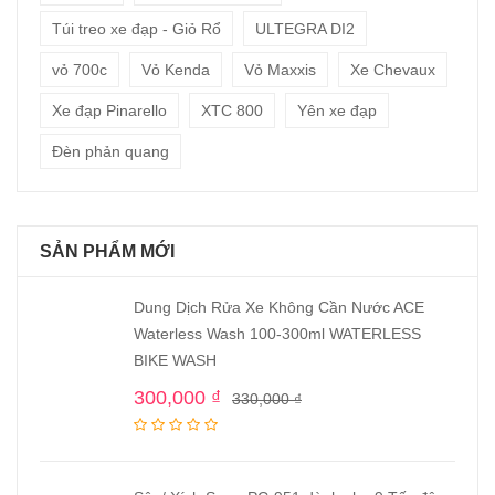
Túi treo xe đạp - Giỏ Rổ
ULTEGRA DI2
vỏ 700c
Vỏ Kenda
Vỏ Maxxis
Xe Chevaux
Xe đạp Pinarello
XTC 800
Yên xe đạp
Đèn phản quang
SẢN PHẨM MỚI
Dung Dịch Rửa Xe Không Cần Nước ACE
Waterless Wash 100-300ml WATERLESS
BIKE WASH
300,000
₫
330,000
₫