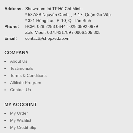
Address:
Showroom tại TP.Hồ Chí Minh:
* 537/8B Nguyễn Oanh, , P. 17, Quận Gò Vấp.
* 321 Hồng Lạc, P. 10, Q. Tân Bình.
Phone:
HCM: 028.2253.0644 - 028.3592.0679
Zalo-Viper: 0378431789 / 0906.305.305
Email:
contact@shopxedap.vn
COMPANY
About Us
Testimonials
Terms & Conditions
Affiliate Program
Contact Us
MY ACCOUNT
My Order
My Wishlist
My Credit Slip