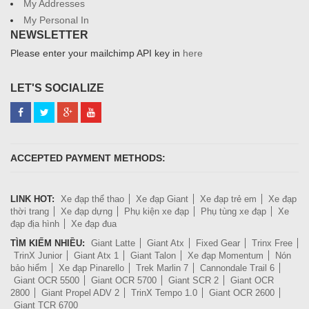
My Addresses
My Personal In
NEWSLETTER
Please enter your mailchimp API key in
here
LET'S SOCIALIZE
ACCEPTED PAYMENT METHODS:
LINK HOT:
Xe đạp thể thao
Xe đạp Giant
Xe đạp trẻ em
Xe đạp
thời trang
Xe đạp dựng
Phụ kiện xe đạp
Phụ tùng xe đạp
Xe
đạp địa hình
Xe đạp đua
TÌM KIẾM NHIỀU:
Giant Latte
Giant Atx
Fixed Gear
Trinx Free
TrinX Junior
Giant Atx 1
Giant Talon
Xe đạp Momentum
Nón
bảo hiểm
Xe đạp Pinarello
Trek Marlin 7
Cannondale Trail 6
Giant OCR 5500
Giant OCR 5700
Giant SCR 2
Giant OCR
2800
Giant Propel ADV 2
TrinX Tempo 1.0
Giant OCR 2600
Giant TCR 6700