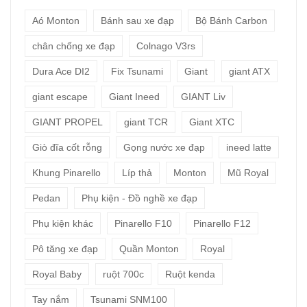
Aó Monton
Bánh sau xe đạp
Bộ Bánh Carbon
chân chống xe đạp
Colnago V3rs
Dura Ace DI2
Fix Tsunami
Giant
giant ATX
giant escape
Giant Ineed
GIANT Liv
GIANT PROPEL
giant TCR
Giant XTC
Giò đĩa cốt rỗng
Gọng nước xe đạp
ineed latte
Khung Pinarello
Líp thả
Monton
Mũ Royal
Pedan
Phụ kiện - Đồ nghề xe đạp
Phụ kiện khác
Pinarello F10
Pinarello F12
Pô tăng xe đạp
Quần Monton
Royal
Royal Baby
ruột 700c
Ruột kenda
Tay nắm
Tsunami SNM100