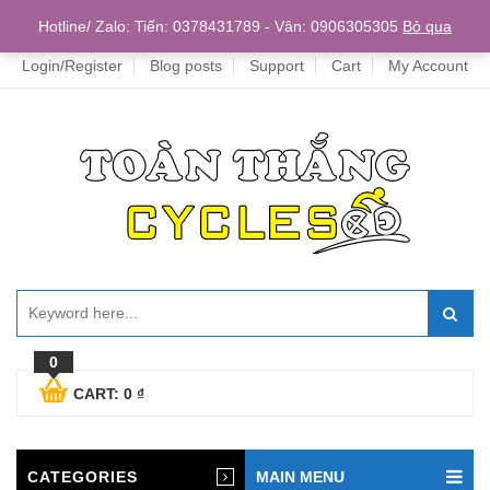
Home
Hotline/ Zalo: Tiến: 0378431789 - Vân: 0906305305
Bỏ qua
Login/Register
Blog posts
Support
Cart
My Account
0
CART:
0
₫
CATEGORIES
MAIN MENU