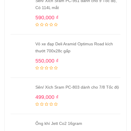
Sên/ Xích Sram PC-951 dành cho 9 Tốc độ,
Có 114L mắt
590,000
₫
Vỏ xe đạp Deli Aramid Optimus Road kích
thướt 700x28c gấp
550,000
₫
Sên/ Xích Sram PC-803 dành cho 7/8 Tốc độ
499,000
₫
Ống khí Jett Co2 16gram