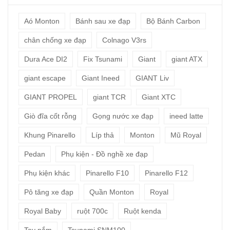
Aó Monton
Bánh sau xe đạp
Bộ Bánh Carbon
chân chống xe đạp
Colnago V3rs
Dura Ace DI2
Fix Tsunami
Giant
giant ATX
giant escape
Giant Ineed
GIANT Liv
GIANT PROPEL
giant TCR
Giant XTC
Giò đĩa cốt rỗng
Gọng nước xe đạp
ineed latte
Khung Pinarello
Líp thả
Monton
Mũ Royal
Pedan
Phụ kiện - Đồ nghề xe đạp
Phụ kiện khác
Pinarello F10
Pinarello F12
Pô tăng xe đạp
Quần Monton
Royal
Royal Baby
ruột 700c
Ruột kenda