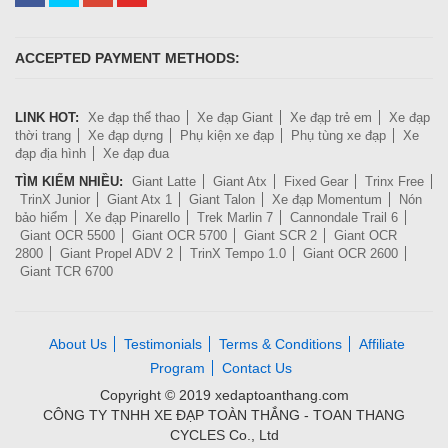
ACCEPTED PAYMENT METHODS:
LINK HOT:
Xe đạp thể thao
Xe đạp Giant
Xe đạp trẻ em
Xe đạp
thời trang
Xe đạp dựng
Phụ kiện xe đạp
Phụ tùng xe đạp
Xe
đạp địa hình
Xe đạp đua
TÌM KIẾM NHIỀU:
Giant Latte
Giant Atx
Fixed Gear
Trinx Free
TrinX Junior
Giant Atx 1
Giant Talon
Xe đạp Momentum
Nón
bảo hiểm
Xe đạp Pinarello
Trek Marlin 7
Cannondale Trail 6
Giant OCR 5500
Giant OCR 5700
Giant SCR 2
Giant OCR
2800
Giant Propel ADV 2
TrinX Tempo 1.0
Giant OCR 2600
Giant TCR 6700
About Us
Testimonials
Terms & Conditions
Affiliate
Program
Contact Us
Copyright © 2019 xedaptoanthang.com
CÔNG TY TNHH XE ĐẠP TOÀN THẮNG - TOAN THANG
CYCLES Co., Ltd