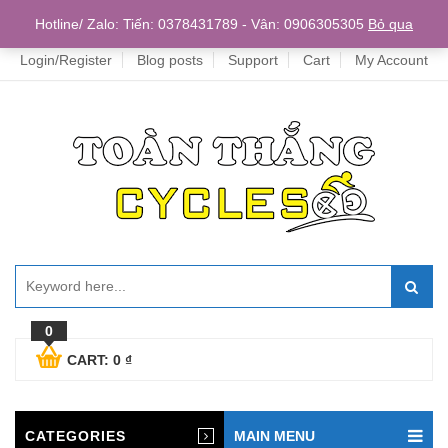
Home
Hotline/ Zalo: Tiến: 0378431789 - Vân: 0906305305
Bỏ qua
Login/Register
Blog posts
Support
Cart
My Account
0
CART:
0
₫
CATEGORIES
MAIN MENU