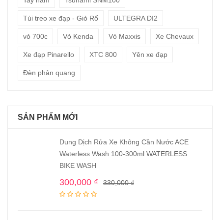
Tay nắm
Tsunami SNM100
Túi treo xe đạp - Giỏ Rổ
ULTEGRA DI2
vỏ 700c
Vỏ Kenda
Vỏ Maxxis
Xe Chevaux
Xe đạp Pinarello
XTC 800
Yên xe đạp
Đèn phản quang
SẢN PHẨM MỚI
Dung Dịch Rửa Xe Không Cần Nước ACE
Waterless Wash 100-300ml WATERLESS
BIKE WASH
300,000
₫
330,000
₫