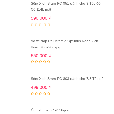
Sên/ Xích Sram PC-951 dành cho 9 Tốc độ,
Có 114L mắt
590,000
₫
Vỏ xe đạp Deli Aramid Optimus Road kích
thướt 700x28c gấp
550,000
₫
Sên/ Xích Sram PC-803 dành cho 7/8 Tốc độ
499,000
₫
Ống khí Jett Co2 16gram