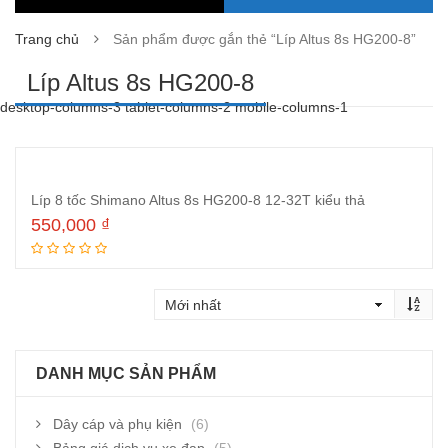
Trang chủ
Sản phẩm được gắn thẻ “Líp Altus 8s HG200-8”
Líp Altus 8s HG200-8
desktop-columns-3 tablet-columns-2 mobile-columns-1
Líp 8 tốc Shimano Altus 8s HG200-8 12-32T kiểu thả
550,000
₫
Thêm vào giỏ hàng
DANH MỤC SẢN PHẨM
Dây cáp và phụ kiện
(6)