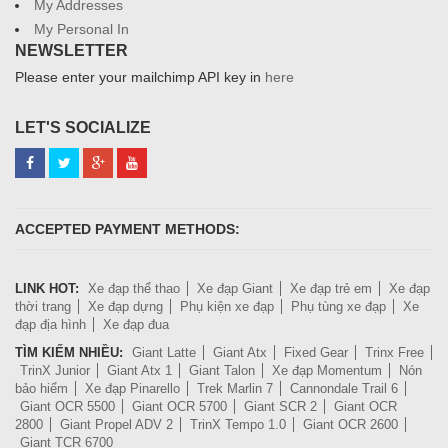
My Addresses
My Personal In
NEWSLETTER
Please enter your mailchimp API key in
here
LET'S SOCIALIZE
ACCEPTED PAYMENT METHODS:
LINK HOT:
Xe đạp thể thao
Xe đạp Giant
Xe đạp trẻ em
Xe đạp
thời trang
Xe đạp dựng
Phụ kiện xe đạp
Phụ tùng xe đạp
Xe
đạp địa hình
Xe đạp đua
TÌM KIẾM NHIỀU:
Giant Latte
Giant Atx
Fixed Gear
Trinx Free
TrinX Junior
Giant Atx 1
Giant Talon
Xe đạp Momentum
Nón
bảo hiểm
Xe đạp Pinarello
Trek Marlin 7
Cannondale Trail 6
Giant OCR 5500
Giant OCR 5700
Giant SCR 2
Giant OCR
2800
Giant Propel ADV 2
TrinX Tempo 1.0
Giant OCR 2600
Giant TCR 6700