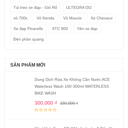
Túi treo xe đạp - Giỏ Rổ
ULTEGRA DI2
vỏ 700c
Vỏ Kenda
Vỏ Maxxis
Xe Chevaux
Xe đạp Pinarello
XTC 800
Yên xe đạp
Đèn phản quang
SẢN PHẨM MỚI
Dung Dịch Rửa Xe Không Cần Nước ACE
Waterless Wash 100-300ml WATERLESS
BIKE WASH
300,000
₫
330,000
₫