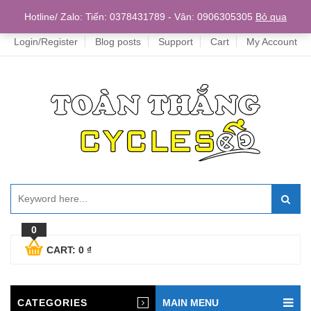
Home
Hotline/ Zalo: Tiến: 0378431789 - Vân: 0906305305
Bỏ qua
Login/Register
Blog posts
Support
Cart
My Account
0
CART:
0
₫
CATEGORIES
MAIN MENU