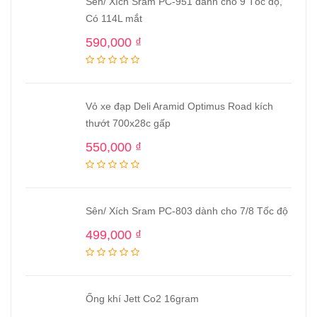
Sên/ Xích Sram PC-951 dành cho 9 Tốc độ,
Có 114L mắt
590,000
₫
Vỏ xe đạp Deli Aramid Optimus Road kích
thướt 700x28c gấp
550,000
₫
Sên/ Xích Sram PC-803 dành cho 7/8 Tốc độ
499,000
₫
Ống khí Jett Co2 16gram