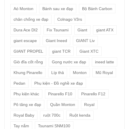
Aó Monton
Bánh sau xe đạp
Bộ Bánh Carbon
chân chống xe đạp
Colnago V3rs
Dura Ace DI2
Fix Tsunami
Giant
giant ATX
giant escape
Giant Ineed
GIANT Liv
GIANT PROPEL
giant TCR
Giant XTC
Giò đĩa cốt rỗng
Gọng nước xe đạp
ineed latte
Khung Pinarello
Líp thả
Monton
Mũ Royal
Pedan
Phụ kiện - Đồ nghề xe đạp
Phụ kiện khác
Pinarello F10
Pinarello F12
Pô tăng xe đạp
Quần Monton
Royal
Royal Baby
ruột 700c
Ruột kenda
Tay nắm
Tsunami SNM100