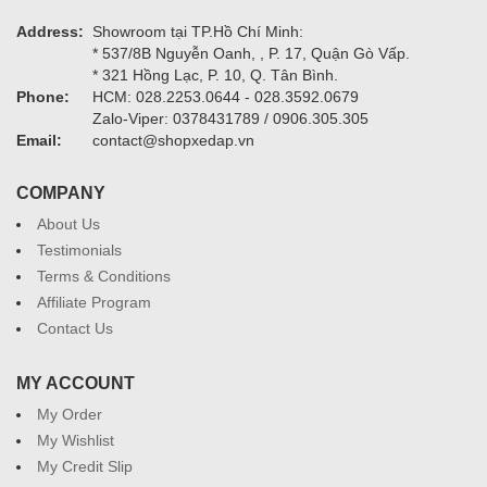
Address:
Showroom tại TP.Hồ Chí Minh:
* 537/8B Nguyễn Oanh, , P. 17, Quận Gò Vấp.
* 321 Hồng Lạc, P. 10, Q. Tân Bình.
Phone:
HCM: 028.2253.0644 - 028.3592.0679
Zalo-Viper: 0378431789 / 0906.305.305
Email:
contact@shopxedap.vn
COMPANY
About Us
Testimonials
Terms & Conditions
Affiliate Program
Contact Us
MY ACCOUNT
My Order
My Wishlist
My Credit Slip