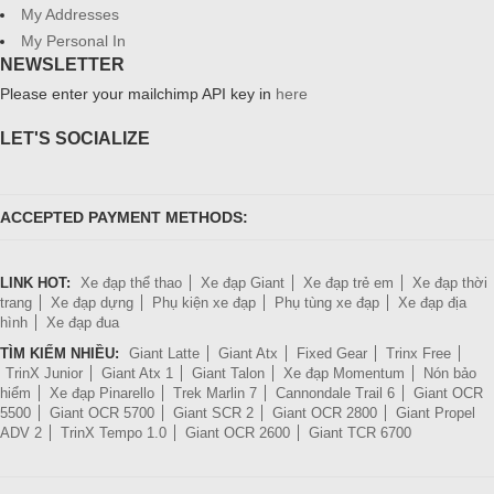
My Addresses
My Personal In
NEWSLETTER
Please enter your mailchimp API key in
here
LET'S SOCIALIZE
ACCEPTED PAYMENT METHODS:
LINK HOT:
Xe đạp thể thao
Xe đạp Giant
Xe đạp trẻ em
Xe đạp thời
trang
Xe đạp dựng
Phụ kiện xe đạp
Phụ tùng xe đạp
Xe đạp địa
hình
Xe đạp đua
TÌM KIẾM NHIỀU:
Giant Latte
Giant Atx
Fixed Gear
Trinx Free
TrinX Junior
Giant Atx 1
Giant Talon
Xe đạp Momentum
Nón bảo
hiểm
Xe đạp Pinarello
Trek Marlin 7
Cannondale Trail 6
Giant OCR
5500
Giant OCR 5700
Giant SCR 2
Giant OCR 2800
Giant Propel
ADV 2
TrinX Tempo 1.0
Giant OCR 2600
Giant TCR 6700