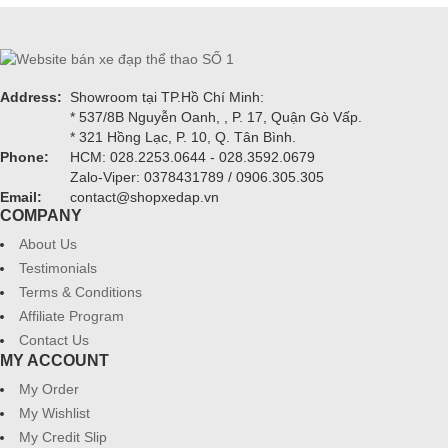
Address:
Showroom tại TP.Hồ Chí Minh:
* 537/8B Nguyễn Oanh, , P. 17, Quận Gò Vấp.
* 321 Hồng Lạc, P. 10, Q. Tân Bình.
Phone:
HCM: 028.2253.0644 - 028.3592.0679
Zalo-Viper: 0378431789 / 0906.305.305
Email:
contact@shopxedap.vn
COMPANY
About Us
Testimonials
Terms & Conditions
Affiliate Program
Contact Us
MY ACCOUNT
My Order
My Wishlist
My Credit Slip