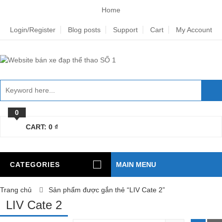
Home
Login/Register
Blog posts
Support
Cart
My Account
0
CART:
0
₫
CATEGORIES
MAIN MENU
Trang chủ
Sản phẩm được gắn thẻ “LIV Cate 2”
LIV Cate 2