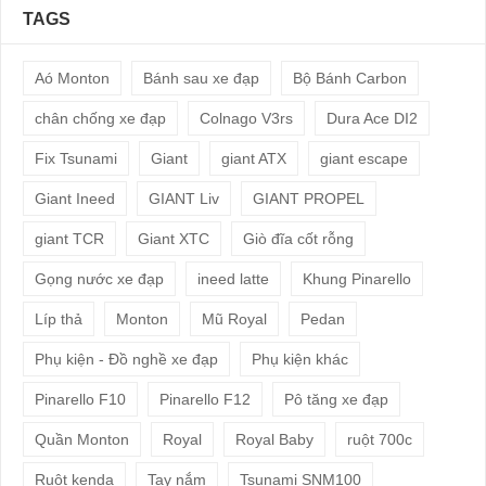
TAGS
Aó Monton
Bánh sau xe đạp
Bộ Bánh Carbon
chân chống xe đạp
Colnago V3rs
Dura Ace DI2
Fix Tsunami
Giant
giant ATX
giant escape
Giant Ineed
GIANT Liv
GIANT PROPEL
giant TCR
Giant XTC
Giò đĩa cốt rỗng
Gọng nước xe đạp
ineed latte
Khung Pinarello
Líp thả
Monton
Mũ Royal
Pedan
Phụ kiện - Đồ nghề xe đạp
Phụ kiện khác
Pinarello F10
Pinarello F12
Pô tăng xe đạp
Quần Monton
Royal
Royal Baby
ruột 700c
Ruột kenda
Tay nắm
Tsunami SNM100