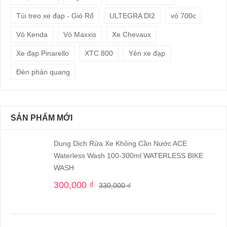
Túi treo xe đạp - Giỏ Rổ
ULTEGRA DI2
vỏ 700c
Vỏ Kenda
Vỏ Maxxis
Xe Chevaux
Xe đạp Pinarello
XTC 800
Yên xe đạp
Đèn phản quang
SẢN PHẨM MỚI
Dung Dịch Rửa Xe Không Cần Nước ACE
Waterless Wash 100-300ml WATERLESS BIKE
WASH
300,000
₫
330,000
₫