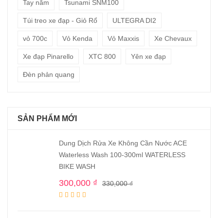
Tay nắm
Tsunami SNM100
Túi treo xe đạp - Giỏ Rổ
ULTEGRA DI2
vỏ 700c
Vỏ Kenda
Vỏ Maxxis
Xe Chevaux
Xe đạp Pinarello
XTC 800
Yên xe đạp
Đèn phản quang
SẢN PHẨM MỚI
Dung Dịch Rửa Xe Không Cần Nước ACE
Waterless Wash 100-300ml WATERLESS
BIKE WASH
300,000
₫
330,000
₫