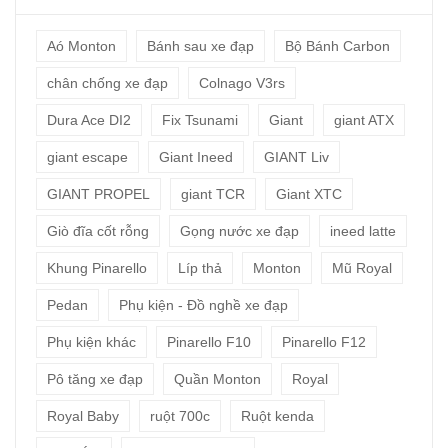
Aó Monton
Bánh sau xe đạp
Bộ Bánh Carbon
chân chống xe đạp
Colnago V3rs
Dura Ace DI2
Fix Tsunami
Giant
giant ATX
giant escape
Giant Ineed
GIANT Liv
GIANT PROPEL
giant TCR
Giant XTC
Giò đĩa cốt rỗng
Gọng nước xe đạp
ineed latte
Khung Pinarello
Líp thả
Monton
Mũ Royal
Pedan
Phụ kiện - Đồ nghề xe đạp
Phụ kiện khác
Pinarello F10
Pinarello F12
Pô tăng xe đạp
Quần Monton
Royal
Royal Baby
ruột 700c
Ruột kenda