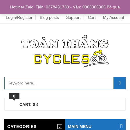
Home
Hotline/ Zalo: Tiến: 0378431789 - Vân: 0906305305
Bỏ qua
Login/Register
Blog posts
Support
Cart
My Account
0
CART:
0
₫
CATEGORIES
MAIN MENU