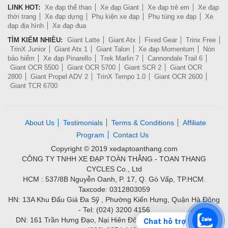
LINK HOT:
Xe đạp thể thao
Xe đạp Giant
Xe đạp trẻ em
Xe đạp
thời trang
Xe đạp dựng
Phụ kiện xe đạp
Phụ tùng xe đạp
Xe
đạp địa hình
Xe đạp đua
TÌM KIẾM NHIỀU:
Giant Latte
Giant Atx
Fixed Gear
Trinx Free
TrinX Junior
Giant Atx 1
Giant Talon
Xe đạp Momentum
Nón
bảo hiểm
Xe đạp Pinarello
Trek Marlin 7
Cannondale Trail 6
Giant OCR 5500
Giant OCR 5700
Giant SCR 2
Giant OCR
2800
Giant Propel ADV 2
TrinX Tempo 1.0
Giant OCR 2600
Giant TCR 6700
About Us
Testimonials
Terms & Conditions
Affiliate
Program
Contact Us
Copyright © 2019 xedaptoanthang.com
CÔNG TY TNHH XE ĐẠP TOÀN THẮNG - TOAN THANG
CYCLES Co., Ltd
HCM : 537/8B Nguyễn Oanh, P. 17, Q. Gò Vấp, TP.HCM.
Taxcode: 0312803059
HN: 13A Khu Đấu Giá Đa Sỹ , Phường Kiến Hưng, Quận Hà Đông
- Tel: (024) 3200 4156
DN: 161 Trần Hưng Đạo, Nại Hiên Đông, Quận Sơn Trà - Tel:
Chat hỗ trợ