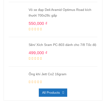
Vỏ xe đạp Deli Aramid Optimus Road kích
thướt 700x28c gấp
550,000
₫
Sên/ Xích Sram PC-803 dành cho 7/8 Tốc độ
499,000
₫
Ống khí Jett Co2 16gram
All Products