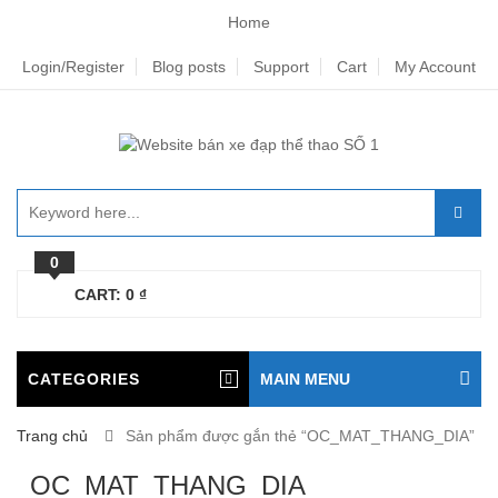
Home
Login/Register
Blog posts
Support
Cart
My Account
0
CART:
0
₫
CATEGORIES
MAIN MENU
Trang chủ
Sản phẩm được gắn thẻ “OC_MAT_THANG_DIA”
OC_MAT_THANG_DIA