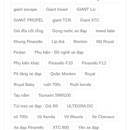
giant escape
Giant Ineed
GIANT Liv
GIANT PROPEL
giant TCR
Giant XTC
Giò đĩa cốt rỗng
Gọng nước xe đạp
ineed latte
Khung Pinarello
Líp thả
Monton
Mũ Royal
Pedan
Phụ kiện - Đồ nghề xe đạp
Phụ kiện khác
Pinarello F10
Pinarello F12
Pô tăng xe đạp
Quần Monton
Royal
Royal Baby
ruột 700c
Ruột kenda
Tay nắm
Tsunami SNM100
Túi treo xe đạp - Giỏ Rổ
ULTEGRA DI2
vỏ 700c
Vỏ Kenda
Vỏ Maxxis
Xe Chevaux
Xe đạp Pinarello
XTC 800
Yên xe đạp