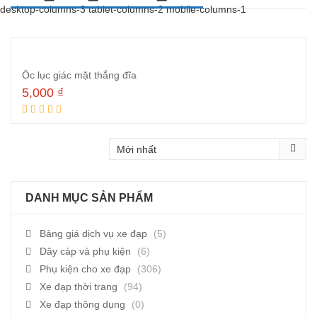
desktop-columns-3 tablet-columns-2 mobile-columns-1
Ốc lục giác mặt thắng đĩa
5,000
₫
Thêm vào giỏ hàng
DANH MỤC SẢN PHẨM
Bảng giá dịch vụ xe đạp
(5)
Dây cáp và phụ kiện
(6)
Phụ kiện cho xe đạp
(306)
Xe đạp thời trang
(94)
Xe đạp thông dụng
(0)