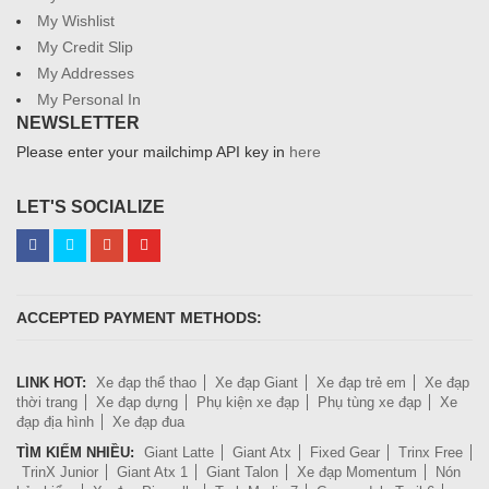
My Wishlist
My Credit Slip
My Addresses
My Personal In
NEWSLETTER
Please enter your mailchimp API key in
here
LET'S SOCIALIZE
ACCEPTED PAYMENT METHODS:
LINK HOT:
Xe đạp thể thao
Xe đạp Giant
Xe đạp trẻ em
Xe đạp
thời trang
Xe đạp dựng
Phụ kiện xe đạp
Phụ tùng xe đạp
Xe
đạp địa hình
Xe đạp đua
TÌM KIẾM NHIỀU:
Giant Latte
Giant Atx
Fixed Gear
Trinx Free
TrinX Junior
Giant Atx 1
Giant Talon
Xe đạp Momentum
Nón