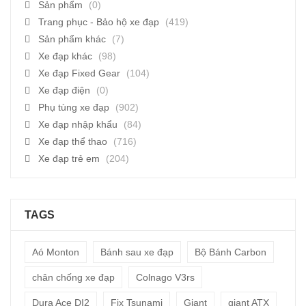
Sản phẩm
(0)
Trang phục - Bảo hộ xe đạp
(419)
Sản phẩm khác
(7)
Xe đạp khác
(98)
Xe đạp Fixed Gear
(104)
Xe đạp điện
(0)
Phụ tùng xe đạp
(902)
Xe đạp nhập khẩu
(84)
Xe đạp thể thao
(716)
Xe đạp trẻ em
(204)
TAGS
Aó Monton
Bánh sau xe đạp
Bộ Bánh Carbon
chân chống xe đạp
Colnago V3rs
Dura Ace DI2
Fix Tsunami
Giant
giant ATX