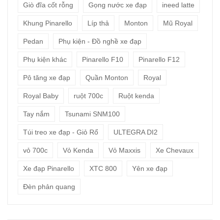
Giò đĩa cốt rỗng
Gọng nước xe đạp
ineed latte
Khung Pinarello
Líp thả
Monton
Mũ Royal
Pedan
Phụ kiện - Đồ nghề xe đạp
Phụ kiện khác
Pinarello F10
Pinarello F12
Pô tăng xe đạp
Quần Monton
Royal
Royal Baby
ruột 700c
Ruột kenda
Tay nắm
Tsunami SNM100
Túi treo xe đạp - Giỏ Rổ
ULTEGRA DI2
vỏ 700c
Vỏ Kenda
Vỏ Maxxis
Xe Chevaux
Xe đạp Pinarello
XTC 800
Yên xe đạp
Đèn phản quang