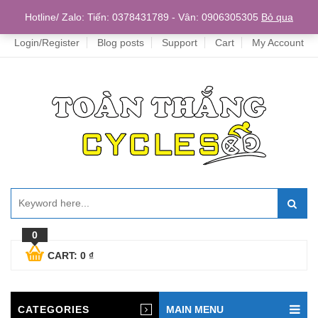
Home
Hotline/ Zalo: Tiến: 0378431789 - Vân: 0906305305
Bỏ qua
Login/Register
Blog posts
Support
Cart
My Account
0
CART:
0
₫
CATEGORIES
MAIN MENU