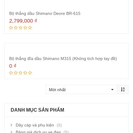
Bộ thắng dầu Shimano Deore BR-615
2,799,000
₫
Đọc tiếp
Bộ thắng đĩa dầu Shimano M315 (Không tích hợp tay đề)
0
₫
Đọc tiếp
DANH MỤC SẢN PHẨM
Dây cáp và phụ kiện
(6)
Bảng giá dịch vụ xe đạp
(5)