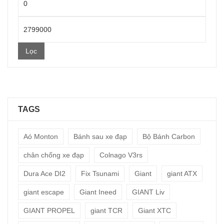
thấp
Giá
nhất
cao
Lọc
nhất
TAGS
Aó Monton
Bánh sau xe đạp
Bộ Bánh Carbon
chân chống xe đạp
Colnago V3rs
Dura Ace DI2
Fix Tsunami
Giant
giant ATX
giant escape
Giant Ineed
GIANT Liv
GIANT PROPEL
giant TCR
Giant XTC