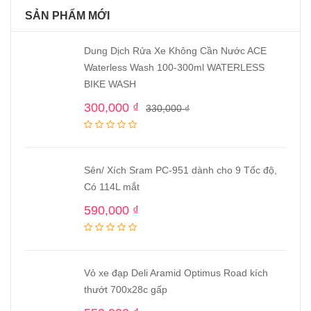
SẢN PHẨM MỚI
Dung Dịch Rửa Xe Không Cần Nước ACE
Waterless Wash 100-300ml WATERLESS
BIKE WASH
300,000
₫
330,000
₫
Sên/ Xích Sram PC-951 dành cho 9 Tốc độ,
Có 114L mắt
590,000
₫
Vỏ xe đạp Deli Aramid Optimus Road kích
thướt 700x28c gấp