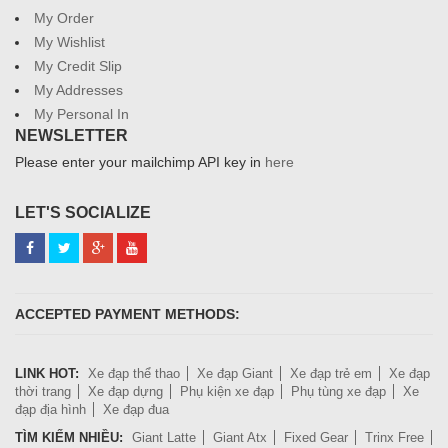
My Order
My Wishlist
My Credit Slip
My Addresses
My Personal In
NEWSLETTER
Please enter your mailchimp API key in
here
LET'S SOCIALIZE
ACCEPTED PAYMENT METHODS:
LINK HOT:
Xe đạp thể thao
Xe đạp Giant
Xe đạp trẻ em
Xe đạp
thời trang
Xe đạp dựng
Phụ kiện xe đạp
Phụ tùng xe đạp
Xe
đạp địa hình
Xe đạp đua
TÌM KIẾM NHIỀU:
Giant Latte
Giant Atx
Fixed Gear
Trinx Free