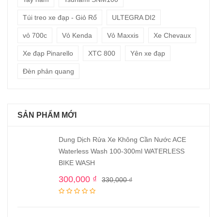
Túi treo xe đạp - Giỏ Rổ
ULTEGRA DI2
vỏ 700c
Vỏ Kenda
Vỏ Maxxis
Xe Chevaux
Xe đạp Pinarello
XTC 800
Yên xe đạp
Đèn phản quang
SẢN PHẨM MỚI
Dung Dịch Rửa Xe Không Cần Nước ACE
Waterless Wash 100-300ml WATERLESS
BIKE WASH
300,000
₫
330,000
₫