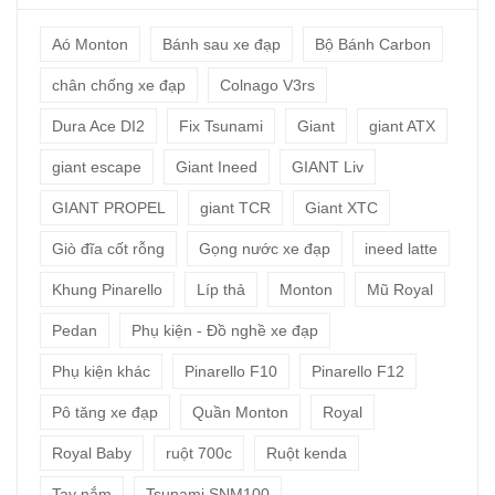
Aó Monton
Bánh sau xe đạp
Bộ Bánh Carbon
chân chống xe đạp
Colnago V3rs
Dura Ace DI2
Fix Tsunami
Giant
giant ATX
giant escape
Giant Ineed
GIANT Liv
GIANT PROPEL
giant TCR
Giant XTC
Giò đĩa cốt rỗng
Gọng nước xe đạp
ineed latte
Khung Pinarello
Líp thả
Monton
Mũ Royal
Pedan
Phụ kiện - Đồ nghề xe đạp
Phụ kiện khác
Pinarello F10
Pinarello F12
Pô tăng xe đạp
Quần Monton
Royal
Royal Baby
ruột 700c
Ruột kenda
Tay nắm
Tsunami SNM100