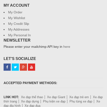
MY ACCOUNT
My Order
My Wishlist
My Credit Slip
My Addresses
My Personal In
NEWSLETTER
Please enter your mailchimp API key in
here
LET'S SOCIALIZE
ACCEPTED PAYMENT METHODS:
LINK HOT:
Xe đạp thể thao
Xe đạp Giant
Xe đạp trẻ em
Xe đạp
thời trang
Xe đạp dựng
Phụ kiện xe đạp
Phụ tùng xe đạp
Xe
đạp địa hình
Xe đạp đua