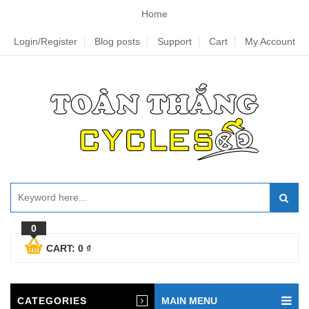
Home
Login/Register
Blog posts
Support
Cart
My Account
0
CART:
0
₫
CATEGORIES
MAIN MENU