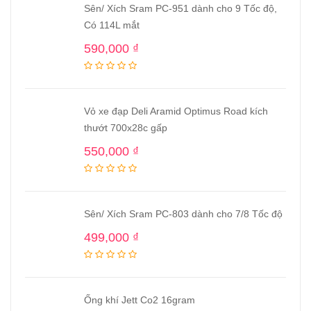
Sên/ Xích Sram PC-951 dành cho 9 Tốc độ,
Có 114L mắt
590,000
₫
Vỏ xe đạp Deli Aramid Optimus Road kích
thướt 700x28c gấp
550,000
₫
Sên/ Xích Sram PC-803 dành cho 7/8 Tốc độ
499,000
₫
Ống khí Jett Co2 16gram