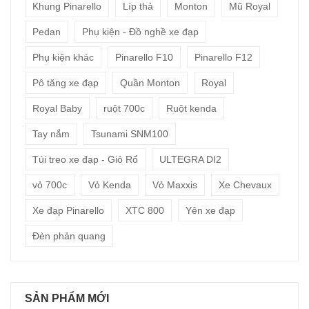
Khung Pinarello
Líp thả
Monton
Mũ Royal
Pedan
Phụ kiện - Đồ nghề xe đạp
Phụ kiện khác
Pinarello F10
Pinarello F12
Pô tăng xe đạp
Quần Monton
Royal
Royal Baby
ruột 700c
Ruột kenda
Tay nắm
Tsunami SNM100
Túi treo xe đạp - Giỏ Rổ
ULTEGRA DI2
vỏ 700c
Vỏ Kenda
Vỏ Maxxis
Xe Chevaux
Xe đạp Pinarello
XTC 800
Yên xe đạp
Đèn phản quang
SẢN PHẨM MỚI