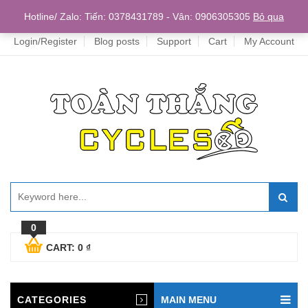
Home
Hotline/ Zalo: Tiến: 0378431789 - Vân: 0906305305
Bỏ qua
Login/Register
Blog posts
Support
Cart
My Account
0
CART:
0
₫
CATEGORIES
MAIN MENU