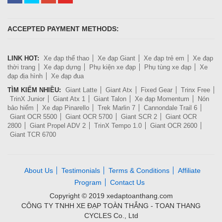
ACCEPTED PAYMENT METHODS:
LINK HOT:
Xe đạp thể thao
Xe đạp Giant
Xe đạp trẻ em
Xe đạp
thời trang
Xe đạp dựng
Phụ kiện xe đạp
Phụ tùng xe đạp
Xe
đạp địa hình
Xe đạp đua
TÌM KIẾM NHIỀU:
Giant Latte
Giant Atx
Fixed Gear
Trinx Free
TrinX Junior
Giant Atx 1
Giant Talon
Xe đạp Momentum
Nón
bảo hiểm
Xe đạp Pinarello
Trek Marlin 7
Cannondale Trail 6
Giant OCR 5500
Giant OCR 5700
Giant SCR 2
Giant OCR
2800
Giant Propel ADV 2
TrinX Tempo 1.0
Giant OCR 2600
Giant TCR 6700
About Us
Testimonials
Terms & Conditions
Affiliate
Program
Contact Us
Copyright © 2019 xedaptoanthang.com
CÔNG TY TNHH XE ĐẠP TOÀN THẮNG - TOAN THANG
CYCLES Co., Ltd