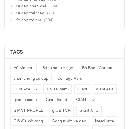
Xe đạp nhập khẩu
(84)
Xe đạp thể thao
(716)
Xe đạp trẻ em
(204)
TAGS
Aó Monton
Bánh sau xe đạp
Bộ Bánh Carbon
chân chống xe đạp
Colnago V3rs
Dura Ace DI2
Fix Tsunami
Giant
giant ATX
giant escape
Giant Ineed
GIANT Liv
GIANT PROPEL
giant TCR
Giant XTC
Giò đĩa cốt rỗng
Gọng nước xe đạp
ineed latte