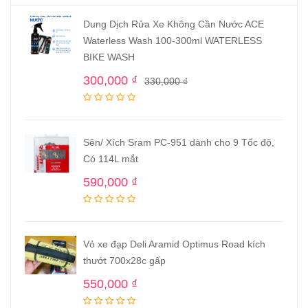
Dung Dịch Rửa Xe Không Cần Nước ACE
Waterless Wash 100-300ml WATERLESS
BIKE WASH
300,000
₫
330,000
₫
Sên/ Xích Sram PC-951 dành cho 9 Tốc độ,
Có 114L mắt
590,000
₫
Vỏ xe đạp Deli Aramid Optimus Road kích
thướt 700x28c gấp
550,000
₫