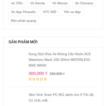
vỏ 700c
Vỏ Kenda
Vỏ Maxxis
Xe Chevaux
Xe đạp Pinarello
XTC 800
Yên xe đạp
Đèn phản quang
SẢN PHẨM MỚI
Dung Dịch Rửa Xe Không Cần Nước ACE
Waterless Wash 100-300ml WATERLESS
BIKE WASH
300,000
₫
330,000
₫
Sên/ Xích Sram PC-951 dành cho 9 Tốc độ,
Có 114L mắt