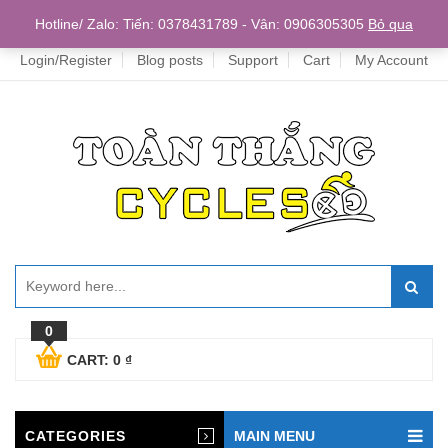
Home
Hotline/ Zalo: Tiến: 0378431789 - Vân: 0906305305
Bỏ qua
Login/Register
Blog posts
Support
Cart
My Account
0
CART:
0
₫
CATEGORIES
MAIN MENU