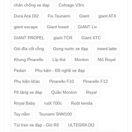
chân chống xe đạp
Colnago V3rs
Dura Ace DI2
Fix Tsunami
Giant
giant ATX
giant escape
Giant Ineed
GIANT Liv
GIANT PROPEL
giant TCR
Giant XTC
Giò đĩa cốt rỗng
Gọng nước xe đạp
ineed latte
Khung Pinarello
Líp thả
Monton
Mũ Royal
Pedan
Phụ kiện - Đồ nghề xe đạp
Phụ kiện khác
Pinarello F10
Pinarello F12
Pô tăng xe đạp
Quần Monton
Royal
Royal Baby
ruột 700c
Ruột kenda
Tay nắm
Tsunami SNM100
Túi treo xe đạp - Giỏ Rổ
ULTEGRA DI2