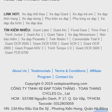
LINK HOT:
Xe đạp thể thao
Xe đạp Giant
Xe đạp trẻ em
Xe đạp
thời trang
Xe đạp dựng
Phụ kiện xe đạp
Phụ tùng xe đạp
Xe
đạp địa hình
Xe đạp đua
TÌM KIẾM NHIỀU:
Giant Latte
Giant Atx
Fixed Gear
Trinx Free
TrinX Junior
Giant Atx 1
Giant Talon
Xe đạp Momentum
Nón
bảo hiểm
Xe đạp Pinarello
Trek Marlin 7
Cannondale Trail 6
Giant OCR 5500
Giant OCR 5700
Giant SCR 2
Giant OCR
2800
Giant Propel ADV 2
TrinX Tempo 1.0
Giant OCR 2600
Giant TCR 6700
About Us
Testimonials
Terms & Conditions
Affiliate
Program
Contact Us
Copyright © 2019 xedaptoanthang.com
CÔNG TY TNHH XE ĐẠP TOÀN THẮNG - TOAN THANG
CYCLES Co., Ltd
HCM : 537/8B Nguyễn Oanh, P. 17, Q. Gò Vấp, TP.HCM.
Taxcode: 0312803059
HN: 13A Khu Đấu Giá Đa Sỹ , Phường Kiến Hưng, Quận Hà Đông