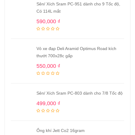
Sên/ Xích Sram PC-951 dành cho 9 Tốc độ,
Có 114L mắt
590,000
₫
Vỏ xe đạp Deli Aramid Optimus Road kích
thướt 700x28c gấp
550,000
₫
Sên/ Xích Sram PC-803 dành cho 7/8 Tốc độ
499,000
₫
Ống khí Jett Co2 16gram