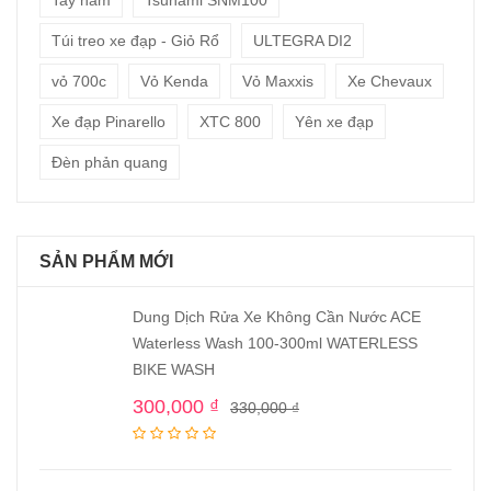
Tay nắm
Tsunami SNM100
Túi treo xe đạp - Giỏ Rổ
ULTEGRA DI2
vỏ 700c
Vỏ Kenda
Vỏ Maxxis
Xe Chevaux
Xe đạp Pinarello
XTC 800
Yên xe đạp
Đèn phản quang
SẢN PHẨM MỚI
Dung Dịch Rửa Xe Không Cần Nước ACE
Waterless Wash 100-300ml WATERLESS
BIKE WASH
300,000
₫
330,000
₫