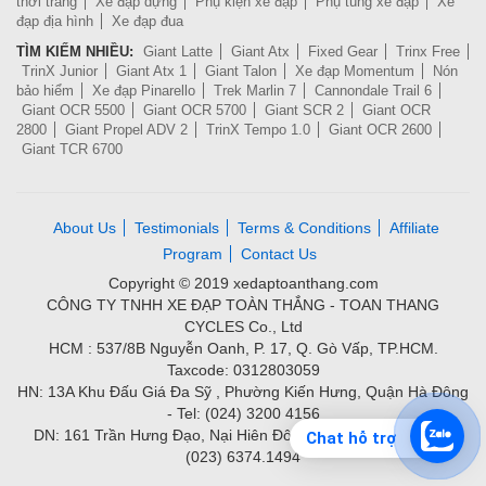
thời trang
Xe đạp dựng
Phụ kiện xe đạp
Phụ tùng xe đạp
Xe
đạp địa hình
Xe đạp đua
TÌM KIẾM NHIỀU:
Giant Latte
Giant Atx
Fixed Gear
Trinx Free
TrinX Junior
Giant Atx 1
Giant Talon
Xe đạp Momentum
Nón
bảo hiểm
Xe đạp Pinarello
Trek Marlin 7
Cannondale Trail 6
Giant OCR 5500
Giant OCR 5700
Giant SCR 2
Giant OCR
2800
Giant Propel ADV 2
TrinX Tempo 1.0
Giant OCR 2600
Giant TCR 6700
About Us
Testimonials
Terms & Conditions
Affiliate
Program
Contact Us
Copyright © 2019 xedaptoanthang.com
CÔNG TY TNHH XE ĐẠP TOÀN THẮNG - TOAN THANG
CYCLES Co., Ltd
HCM : 537/8B Nguyễn Oanh, P. 17, Q. Gò Vấp, TP.HCM.
Taxcode: 0312803059
HN: 13A Khu Đấu Giá Đa Sỹ , Phường Kiến Hưng, Quận Hà Đông
- Tel: (024) 3200 4156
DN: 161 Trần Hưng Đạo, Nại Hiên Đông, Quận Sơn Trà - Tel:
Chat hỗ trợ
(023) 6374.1494