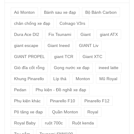
Aó Monton
Bánh sau xe đạp
Bộ Bánh Carbon
chân chống xe đạp
Colnago V3rs
Dura Ace DI2
Fix Tsunami
Giant
giant ATX
giant escape
Giant Ineed
GIANT Liv
GIANT PROPEL
giant TCR
Giant XTC
Giò đĩa cốt rỗng
Gọng nước xe đạp
ineed latte
Khung Pinarello
Líp thả
Monton
Mũ Royal
Pedan
Phụ kiện - Đồ nghề xe đạp
Phụ kiện khác
Pinarello F10
Pinarello F12
Pô tăng xe đạp
Quần Monton
Royal
Royal Baby
ruột 700c
Ruột kenda