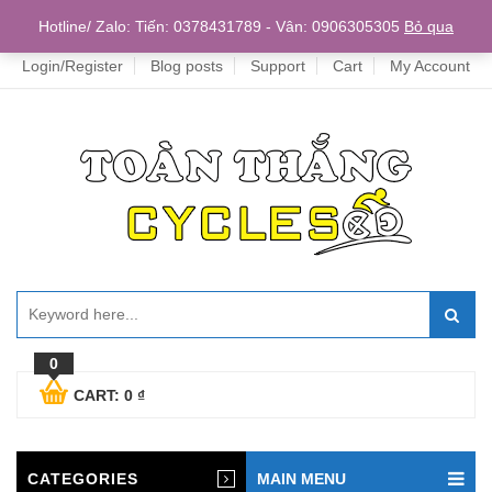
Home
Hotline/ Zalo: Tiến: 0378431789 - Vân: 0906305305
Bỏ qua
Login/Register
Blog posts
Support
Cart
My Account
0
CART:
0
₫
CATEGORIES
MAIN MENU