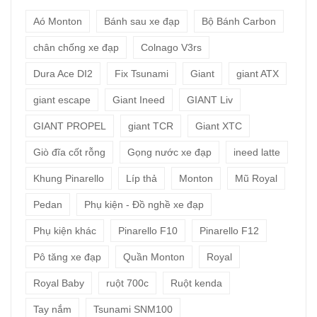
Aó Monton
Bánh sau xe đạp
Bộ Bánh Carbon
chân chống xe đạp
Colnago V3rs
Dura Ace DI2
Fix Tsunami
Giant
giant ATX
giant escape
Giant Ineed
GIANT Liv
GIANT PROPEL
giant TCR
Giant XTC
Giò đĩa cốt rỗng
Gọng nước xe đạp
ineed latte
Khung Pinarello
Líp thả
Monton
Mũ Royal
Pedan
Phụ kiện - Đồ nghề xe đạp
Phụ kiện khác
Pinarello F10
Pinarello F12
Pô tăng xe đạp
Quần Monton
Royal
Royal Baby
ruột 700c
Ruột kenda
Tay nắm
Tsunami SNM100