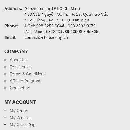
Address:
Showroom tại TP.Hồ Chí Minh:
* 537/8B Nguyễn Oanh, , P. 17, Quận Gò Vấp.
* 321 Hồng Lạc, P. 10, Q. Tân Bình.
Phone:
HCM: 028.2253.0644 - 028.3592.0679
Zalo-Viper: 0378431789 / 0906.305.305
Email:
contact@shopxedap.vn
COMPANY
About Us
Testimonials
Terms & Conditions
Affiliate Program
Contact Us
MY ACCOUNT
My Order
My Wishlist
My Credit Slip