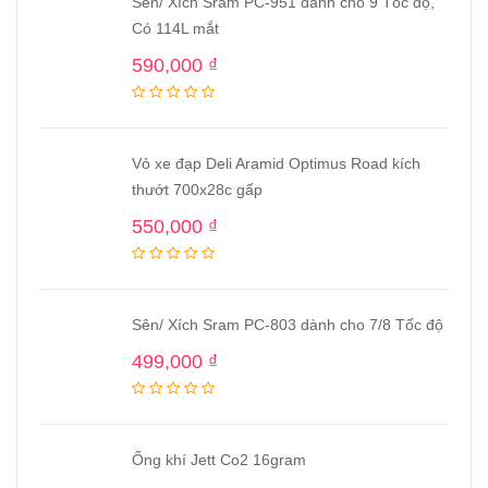
Sên/ Xích Sram PC-951 dành cho 9 Tốc độ,
Có 114L mắt
590,000
₫
Vỏ xe đạp Deli Aramid Optimus Road kích
thướt 700x28c gấp
550,000
₫
Sên/ Xích Sram PC-803 dành cho 7/8 Tốc độ
499,000
₫
Ống khí Jett Co2 16gram