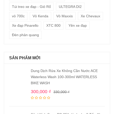
Túi treo xe đạp - Giỏ Rổ
ULTEGRA DI2
vỏ 700c
Vỏ Kenda
Vỏ Maxxis
Xe Chevaux
Xe đạp Pinarello
XTC 800
Yên xe đạp
Đèn phản quang
SẢN PHẨM MỚI
Dung Dịch Rửa Xe Không Cần Nước ACE
Waterless Wash 100-300ml WATERLESS
BIKE WASH
300,000
₫
330,000
₫