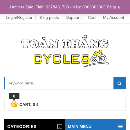
Home
Hotline/ Zalo: Tiến: 0378431789 - Vân: 0906305305
Bỏ qua
Login/Register
Blog posts
Support
Cart
My Account
0
CART:
0
₫
CATEGORIES
MAIN MENU