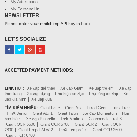
My Addresses
My Personal In
NEWSLETTER
Please enter your mailchimp API key in
here
LET'S SOCIALIZE
ACCEPTED PAYMENT METHODS:
LINK HOT:
Xe đạp thể thao
Xe đạp Giant
Xe đạp trẻ em
Xe đạp
thời trang
Xe đạp dựng
Phụ kiện xe đạp
Phụ tùng xe đạp
Xe
đạp địa hình
Xe đạp đua
TÌM KIẾM NHIỀU:
Giant Latte
Giant Atx
Fixed Gear
Trinx Free
TrinX Junior
Giant Atx 1
Giant Talon
Xe đạp Momentum
Nón
bảo hiểm
Xe đạp Pinarello
Trek Marlin 7
Cannondale Trail 6
Giant OCR 5500
Giant OCR 5700
Giant SCR 2
Giant OCR
2800
Giant Propel ADV 2
TrinX Tempo 1.0
Giant OCR 2600
Giant TCR 6700