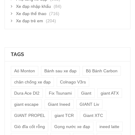
Xe đạp nhập khẩu
(84)
Xe đạp thể thao
(716)
Xe đạp trẻ em
(204)
TAGS
Aó Monton
Bánh sau xe đạp
Bộ Bánh Carbon
chân chống xe đạp
Colnago V3rs
Dura Ace DI2
Fix Tsunami
Giant
giant ATX
giant escape
Giant Ineed
GIANT Liv
GIANT PROPEL
giant TCR
Giant XTC
Giò đĩa cốt rỗng
Gọng nước xe đạp
ineed latte