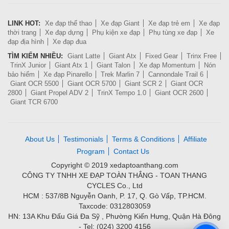
LINK HOT:
Xe đạp thể thao
Xe đạp Giant
Xe đạp trẻ em
Xe đạp
thời trang
Xe đạp dựng
Phụ kiện xe đạp
Phụ tùng xe đạp
Xe
đạp địa hình
Xe đạp đua
TÌM KIẾM NHIỀU:
Giant Latte
Giant Atx
Fixed Gear
Trinx Free
TrinX Junior
Giant Atx 1
Giant Talon
Xe đạp Momentum
Nón
bảo hiểm
Xe đạp Pinarello
Trek Marlin 7
Cannondale Trail 6
Giant OCR 5500
Giant OCR 5700
Giant SCR 2
Giant OCR
2800
Giant Propel ADV 2
TrinX Tempo 1.0
Giant OCR 2600
Giant TCR 6700
About Us
Testimonials
Terms & Conditions
Affiliate
Program
Contact Us
Copyright © 2019 xedaptoanthang.com
CÔNG TY TNHH XE ĐẠP TOÀN THẮNG - TOAN THANG
CYCLES Co., Ltd
HCM : 537/8B Nguyễn Oanh, P. 17, Q. Gò Vấp, TP.HCM.
Taxcode: 0312803059
HN: 13A Khu Đấu Giá Đa Sỹ , Phường Kiến Hưng, Quận Hà Đông
- Tel: (024) 3200 4156