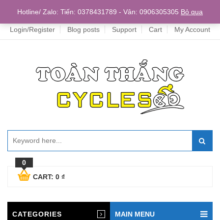
Home
Hotline/ Zalo: Tiến: 0378431789 - Vân: 0906305305
Bỏ qua
Login/Register
Blog posts
Support
Cart
My Account
0
CART:
0
₫
CATEGORIES
MAIN MENU