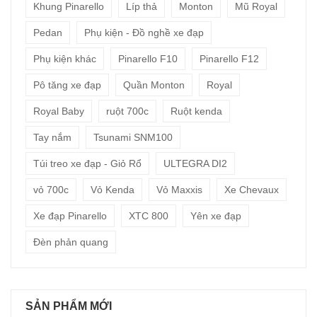
Khung Pinarello
Líp thả
Monton
Mũ Royal
Pedan
Phụ kiện - Đồ nghề xe đạp
Phụ kiện khác
Pinarello F10
Pinarello F12
Pô tăng xe đạp
Quần Monton
Royal
Royal Baby
ruột 700c
Ruột kenda
Tay nắm
Tsunami SNM100
Túi treo xe đạp - Giỏ Rổ
ULTEGRA DI2
vỏ 700c
Vỏ Kenda
Vỏ Maxxis
Xe Chevaux
Xe đạp Pinarello
XTC 800
Yên xe đạp
Đèn phản quang
SẢN PHẨM MỚI