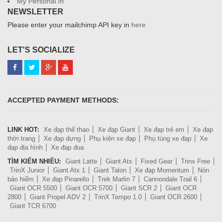
My Personal In
NEWSLETTER
Please enter your mailchimp API key in
here
LET'S SOCIALIZE
ACCEPTED PAYMENT METHODS:
LINK HOT:
Xe đạp thể thao
Xe đạp Giant
Xe đạp trẻ em
Xe đạp
thời trang
Xe đạp dựng
Phụ kiện xe đạp
Phụ tùng xe đạp
Xe
đạp địa hình
Xe đạp đua
TÌM KIẾM NHIỀU:
Giant Latte
Giant Atx
Fixed Gear
Trinx Free
TrinX Junior
Giant Atx 1
Giant Talon
Xe đạp Momentum
Nón
bảo hiểm
Xe đạp Pinarello
Trek Marlin 7
Cannondale Trail 6
Giant OCR 5500
Giant OCR 5700
Giant SCR 2
Giant OCR
2800
Giant Propel ADV 2
TrinX Tempo 1.0
Giant OCR 2600
Giant TCR 6700