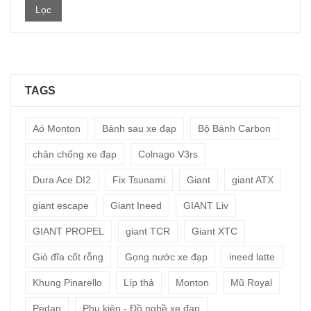
Lọc
nhất
TAGS
Aó Monton
Bánh sau xe đạp
Bộ Bánh Carbon
chân chống xe đạp
Colnago V3rs
Dura Ace DI2
Fix Tsunami
Giant
giant ATX
giant escape
Giant Ineed
GIANT Liv
GIANT PROPEL
giant TCR
Giant XTC
Giò đĩa cốt rỗng
Gọng nước xe đạp
ineed latte
Khung Pinarello
Líp thả
Monton
Mũ Royal
Pedan
Phụ kiện - Đồ nghề xe đạp