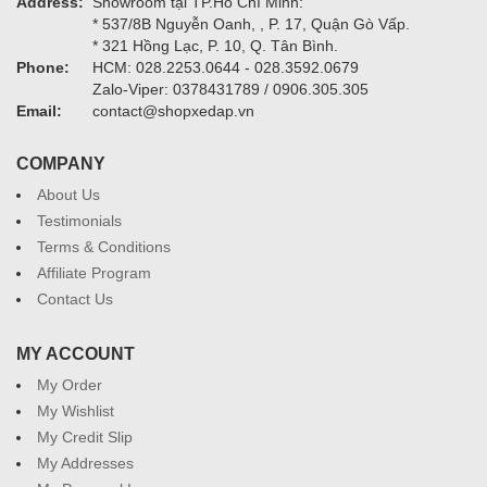
Address:
Showroom tại TP.Hồ Chí Minh:
* 537/8B Nguyễn Oanh, , P. 17, Quận Gò Vấp.
* 321 Hồng Lạc, P. 10, Q. Tân Bình.
Phone:
HCM: 028.2253.0644 - 028.3592.0679
Zalo-Viper: 0378431789 / 0906.305.305
Email:
contact@shopxedap.vn
COMPANY
About Us
Testimonials
Terms & Conditions
Affiliate Program
Contact Us
MY ACCOUNT
My Order
My Wishlist
My Credit Slip
My Addresses