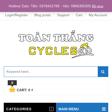
Home
Hotline/ Zalo: Tiến: 0378431789 - Vân: 0906305305
Bỏ qua
Login/Register
Blog posts
Support
Cart
My Account
0
CART:
0
₫
CATEGORIES
MAIN MENU