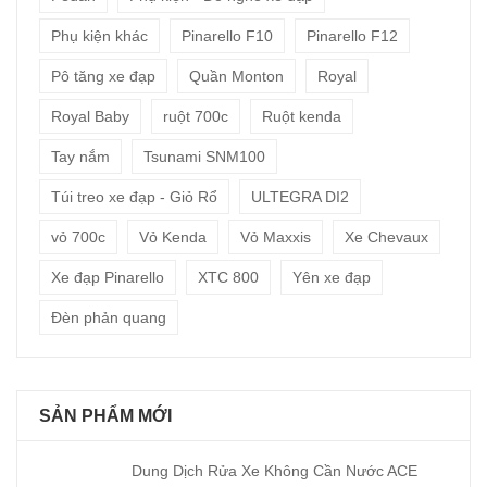
Phụ kiện khác
Pinarello F10
Pinarello F12
Pô tăng xe đạp
Quần Monton
Royal
Royal Baby
ruột 700c
Ruột kenda
Tay nắm
Tsunami SNM100
Túi treo xe đạp - Giỏ Rổ
ULTEGRA DI2
vỏ 700c
Vỏ Kenda
Vỏ Maxxis
Xe Chevaux
Xe đạp Pinarello
XTC 800
Yên xe đạp
Đèn phản quang
SẢN PHẨM MỚI
Dung Dịch Rửa Xe Không Cần Nước ACE