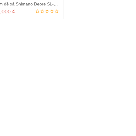
Tay bấm đề xả Shimano Deore SL-M5100 2×11 tốc độ
0,000
₫
Thêm vào giỏ hàng