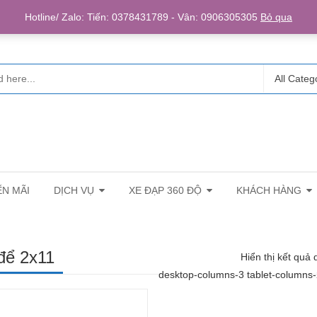
Login/R
Hotline/ Zalo: Tiến: 0378431789 - Vân: 0906305305
Bỏ qua
All Categ
N MÃI
DỊCH VỤ
XE ĐẠP 360 ĐỘ
KHÁCH HÀNG
để 2x11
Hiển thị kết quả 
desktop-columns-3 tablet-columns