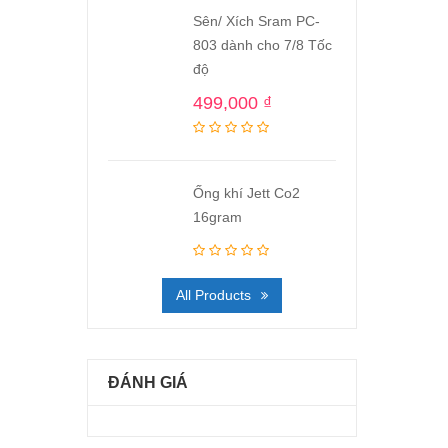
Sên/ Xích Sram PC-
803 dành cho 7/8 Tốc
độ
499,000
₫
Ống khí Jett Co2
16gram
All Products
ĐÁNH GIÁ