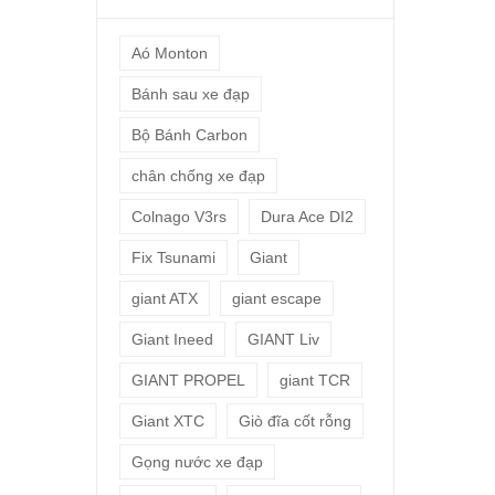
Aó Monton
Bánh sau xe đạp
Bộ Bánh Carbon
chân chống xe đạp
Colnago V3rs
Dura Ace DI2
Fix Tsunami
Giant
giant ATX
giant escape
Giant Ineed
GIANT Liv
GIANT PROPEL
giant TCR
Giant XTC
Giò đĩa cốt rỗng
Gọng nước xe đạp