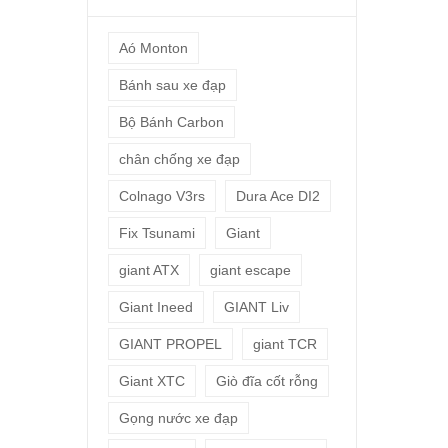
Aó Monton
Bánh sau xe đạp
Bộ Bánh Carbon
chân chống xe đạp
Colnago V3rs
Dura Ace DI2
Fix Tsunami
Giant
giant ATX
giant escape
Giant Ineed
GIANT Liv
GIANT PROPEL
giant TCR
Giant XTC
Giò đĩa cốt rỗng
Gọng nước xe đạp