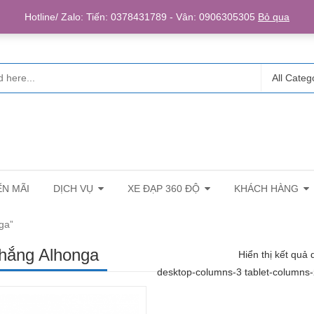
Login/R
Hotline/ Zalo: Tiến: 0378431789 - Vân: 0906305305
Bỏ qua
All Categ
N MÃI
DỊCH VỤ
XE ĐẠP 360 ĐỘ
KHÁCH HÀNG
ga”
thắng Alhonga
Hiển thị kết quả 
desktop-columns-3 tablet-columns