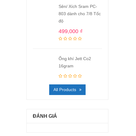
Sên/ Xích Sram PC-
803 dành cho 7/8 Tốc
độ
499,000
₫
Ống khí Jett Co2
16gram
All Products
ĐÁNH GIÁ