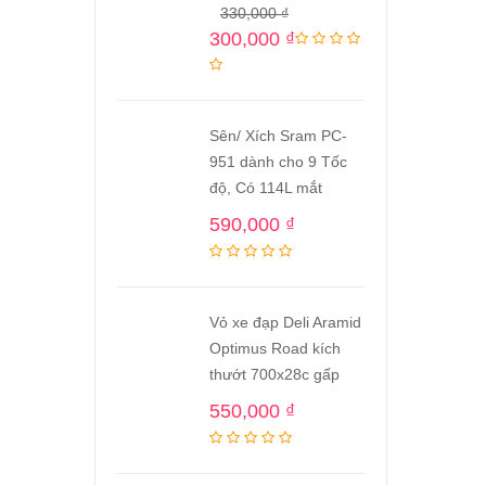
330,000
₫
300,000
₫
Sên/ Xích Sram PC-
951 dành cho 9 Tốc
độ, Có 114L mắt
590,000
₫
Vỏ xe đạp Deli Aramid
Optimus Road kích
thướt 700x28c gấp
550,000
₫