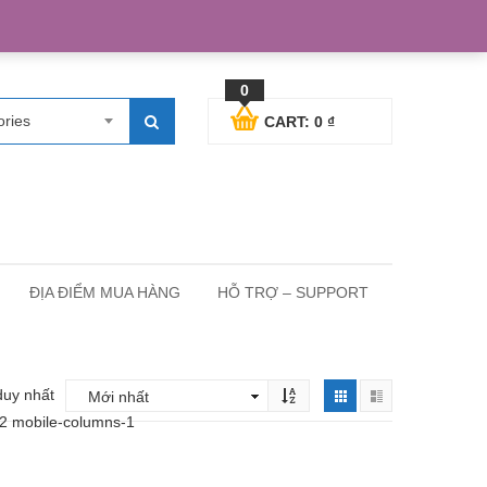
egister
Blog posts
Support
Cart
My Account
0
ories
CART:
0
₫
ĐỊA ĐIỂM MUA HÀNG
HỖ TRỢ – SUPPORT
duy nhất
-2 mobile-columns-1