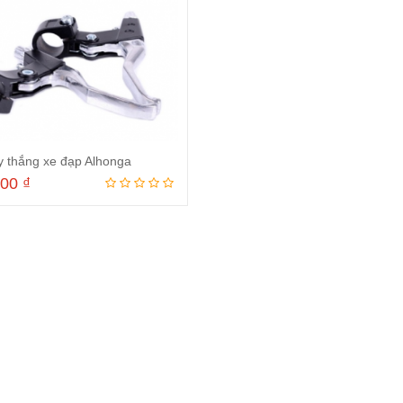
y thắng xe đạp Alhonga
000
₫
Thêm vào giỏ hàng