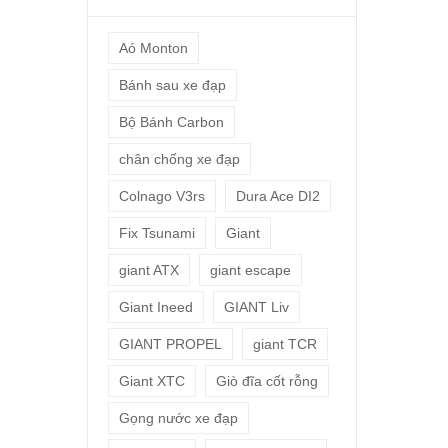
Aó Monton
Bánh sau xe đạp
Bộ Bánh Carbon
chân chống xe đạp
Colnago V3rs
Dura Ace DI2
Fix Tsunami
Giant
giant ATX
giant escape
Giant Ineed
GIANT Liv
GIANT PROPEL
giant TCR
Giant XTC
Giò đĩa cốt rỗng
Gọng nước xe đạp