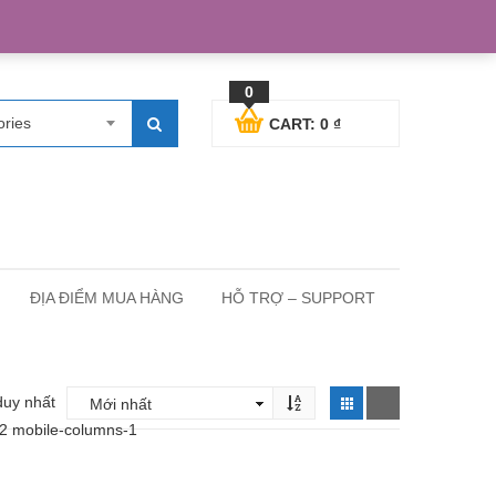
egister
Blog posts
Support
Cart
My Account
0
ories
CART:
0
₫
ĐỊA ĐIỂM MUA HÀNG
HỖ TRỢ – SUPPORT
duy nhất
-2 mobile-columns-1