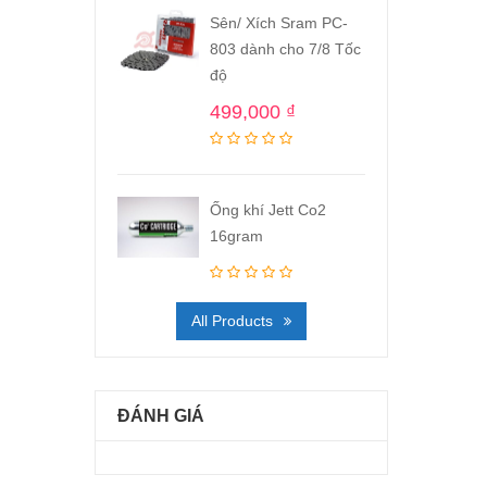
Sên/ Xích Sram PC-
803 dành cho 7/8 Tốc
độ
499,000
₫
Ống khí Jett Co2
16gram
All Products
ĐÁNH GIÁ