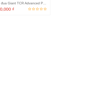
Xe đạp đua Giant TCR Advanced Pro Team Dics 2021
50,000
₫
Thêm vào giỏ hàng