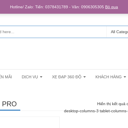
Login/R
Hotline/ Zalo: Tiến: 0378431789 - Vân: 0906305305
Bỏ qua
All Categ
N MÃI
DỊCH VỤ
XE ĐẠP 360 ĐỘ
KHÁCH HÀNG
 PRO
Hiển thị kết quả 
desktop-columns-3 tablet-columns