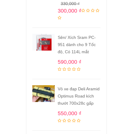
330,000
₫
300,000
₫
Sên/ Xích Sram PC-
951 dành cho 9 Tốc
độ, Có 114L mắt
590,000
₫
Vỏ xe đạp Deli Aramid
Optimus Road kích
thướt 700x28c gấp
550,000
₫