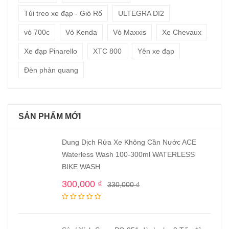
Túi treo xe đạp - Giỏ Rổ
ULTEGRA DI2
vỏ 700c
Vỏ Kenda
Vỏ Maxxis
Xe Chevaux
Xe đạp Pinarello
XTC 800
Yên xe đạp
Đèn phản quang
SẢN PHẨM MỚI
Dung Dịch Rửa Xe Không Cần Nước ACE
Waterless Wash 100-300ml WATERLESS
BIKE WASH
300,000
₫
330,000
₫