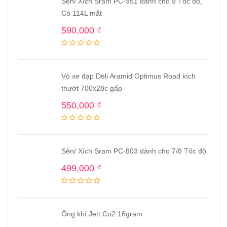
Sên/ Xích Sram PC-951 dành cho 9 Tốc độ,
Có 114L mắt
590,000
₫
Vỏ xe đạp Deli Aramid Optimus Road kích
thướt 700x28c gấp
550,000
₫
Sên/ Xích Sram PC-803 dành cho 7/8 Tốc độ
499,000
₫
Ống khí Jett Co2 16gram