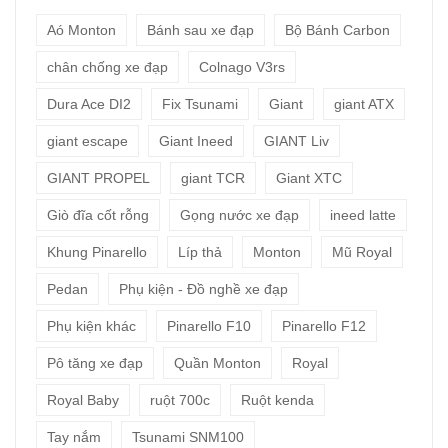
Aó Monton
Bánh sau xe đạp
Bộ Bánh Carbon
chân chống xe đạp
Colnago V3rs
Dura Ace DI2
Fix Tsunami
Giant
giant ATX
giant escape
Giant Ineed
GIANT Liv
GIANT PROPEL
giant TCR
Giant XTC
Giò đĩa cốt rỗng
Gọng nước xe đạp
ineed latte
Khung Pinarello
Líp thả
Monton
Mũ Royal
Pedan
Phụ kiện - Đồ nghề xe đạp
Phụ kiện khác
Pinarello F10
Pinarello F12
Pô tăng xe đạp
Quần Monton
Royal
Royal Baby
ruột 700c
Ruột kenda
Tay nắm
Tsunami SNM100