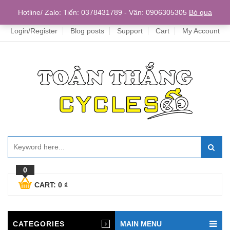
Home
Hotline/ Zalo: Tiến: 0378431789 - Vân: 0906305305
Bỏ qua
Login/Register
Blog posts
Support
Cart
My Account
0
CART:
0
₫
CATEGORIES
MAIN MENU