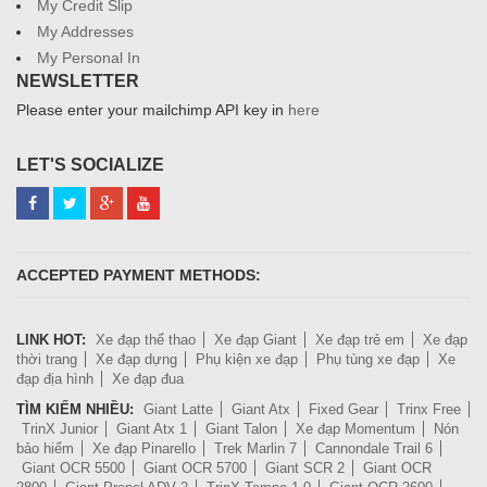
My Credit Slip
My Addresses
My Personal In
NEWSLETTER
Please enter your mailchimp API key in
here
LET'S SOCIALIZE
ACCEPTED PAYMENT METHODS:
LINK HOT:
Xe đạp thể thao
Xe đạp Giant
Xe đạp trẻ em
Xe đạp
thời trang
Xe đạp dựng
Phụ kiện xe đạp
Phụ tùng xe đạp
Xe
đạp địa hình
Xe đạp đua
TÌM KIẾM NHIỀU:
Giant Latte
Giant Atx
Fixed Gear
Trinx Free
TrinX Junior
Giant Atx 1
Giant Talon
Xe đạp Momentum
Nón
bảo hiểm
Xe đạp Pinarello
Trek Marlin 7
Cannondale Trail 6
Giant OCR 5500
Giant OCR 5700
Giant SCR 2
Giant OCR