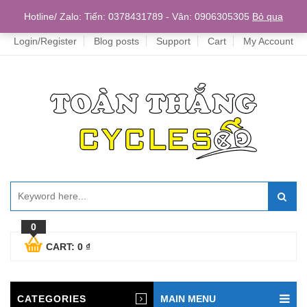
Home
Hotline/ Zalo: Tiến: 0378431789 - Vân: 0906305305
Bỏ qua
Login/Register
Blog posts
Support
Cart
My Account
0
CART:
0
₫
CATEGORIES
MAIN MENU