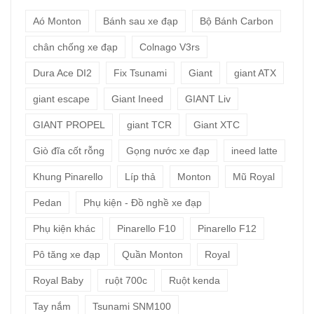
Aó Monton
Bánh sau xe đạp
Bộ Bánh Carbon
chân chống xe đạp
Colnago V3rs
Dura Ace DI2
Fix Tsunami
Giant
giant ATX
giant escape
Giant Ineed
GIANT Liv
GIANT PROPEL
giant TCR
Giant XTC
Giò đĩa cốt rỗng
Gọng nước xe đạp
ineed latte
Khung Pinarello
Líp thả
Monton
Mũ Royal
Pedan
Phụ kiện - Đồ nghề xe đạp
Phụ kiện khác
Pinarello F10
Pinarello F12
Pô tăng xe đạp
Quần Monton
Royal
Royal Baby
ruột 700c
Ruột kenda
Tay nắm
Tsunami SNM100