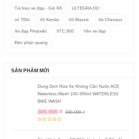
Túi treo xe đạp - Giỏ Rổ
ULTEGRA DI2
vỏ 700c
Vỏ Kenda
Vỏ Maxxis
Xe Chevaux
Xe đạp Pinarello
XTC 800
Yên xe đạp
Đèn phản quang
SẢN PHẨM MỚI
Dung Dịch Rửa Xe Không Cần Nước ACE
Waterless Wash 100-300ml WATERLESS
BIKE WASH
300,000
₫
330,000
₫