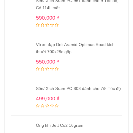
Sên/ Xích Sram PC-951 dành cho 9 Tốc độ,
Có 114L mắt
590,000
₫
Vỏ xe đạp Deli Aramid Optimus Road kích
thướt 700x28c gấp
550,000
₫
Sên/ Xích Sram PC-803 dành cho 7/8 Tốc độ
499,000
₫
Ống khí Jett Co2 16gram