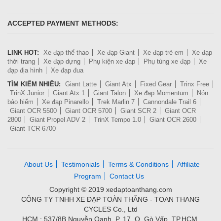
ACCEPTED PAYMENT METHODS:
LINK HOT:
Xe đạp thể thao
Xe đạp Giant
Xe đạp trẻ em
Xe đạp
thời trang
Xe đạp dựng
Phụ kiện xe đạp
Phụ tùng xe đạp
Xe
đạp địa hình
Xe đạp đua
TÌM KIẾM NHIỀU:
Giant Latte
Giant Atx
Fixed Gear
Trinx Free
TrinX Junior
Giant Atx 1
Giant Talon
Xe đạp Momentum
Nón
bảo hiểm
Xe đạp Pinarello
Trek Marlin 7
Cannondale Trail 6
Giant OCR 5500
Giant OCR 5700
Giant SCR 2
Giant OCR
2800
Giant Propel ADV 2
TrinX Tempo 1.0
Giant OCR 2600
Giant TCR 6700
About Us
Testimonials
Terms & Conditions
Affiliate
Program
Contact Us
Copyright © 2019 xedaptoanthang.com
CÔNG TY TNHH XE ĐẠP TOÀN THẮNG - TOAN THANG
CYCLES Co., Ltd
HCM : 537/8B Nguyễn Oanh, P. 17, Q. Gò Vấp, TP.HCM.