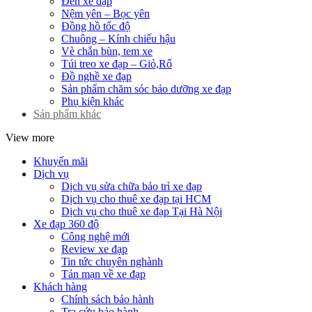
Đèn xe đạp
Nệm yên – Bọc yên
Đồng hồ tốc độ
Chuông – Kính chiếu hậu
Vè chắn bùn, tem xe
Túi treo xe đạp – Giỏ,Rổ
Đồ nghề xe đạp
Sản phẩm chăm sóc bảo dưỡng xe đạp
Phụ kiện khác
Sản phẩm khác
View more
Khuyến mãi
Dịch vụ
Dịch vụ sửa chữa bảo trì xe đạp
Dịch vụ cho thuê xe đạp tại HCM
Dịch vụ cho thuê xe đạp Tại Hà Nội
Xe đạp 360 độ
Công nghệ mới
Review xe đạp
Tin tức chuyên nghành
Tản mạn về xe đạp
Khách hàng
Chính sách bảo hành
Tra cứu bảo hành