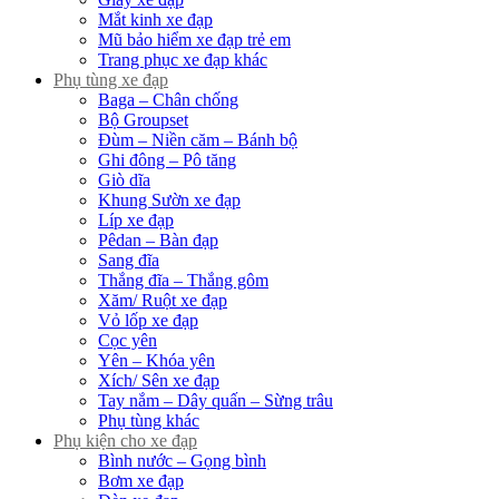
Mắt kinh xe đạp
Mũ bảo hiểm xe đạp trẻ em
Trang phục xe đạp khác
Phụ tùng xe đạp
Baga – Chân chống
Bộ Groupset
Đùm – Niền căm – Bánh bộ
Ghi đông – Pô tăng
Giò dĩa
Khung Sườn xe đạp
Líp xe đạp
Pêdan – Bàn đạp
Sang đĩa
Thắng đĩa – Thắng gôm
Xăm/ Ruột xe đạp
Vỏ lốp xe đạp
Cọc yên
Yên – Khóa yên
Xích/ Sên xe đạp
Tay nắm – Dây quấn – Sừng trâu
Phụ tùng khác
Phụ kiện cho xe đạp
Bình nước – Gọng bình
Bơm xe đạp