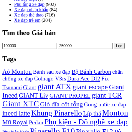
Phụ tùng xe đạp
(902)
Xe đạp nhập khẩu
(84)
Xe đạp thể thao
(716)
Xe đạp trẻ em
(204)
Tìm theo Giá bán
Giá
Giá
Lọc
thấp
cao
nhất
nhất
Tags
Aó Monton
Bộ Bánh Carbon
Bánh sau xe đạp
chân
Dura Ace DI2
chống xe đạp
Colnago V3rs
Fix
giant ATX
giant escape
Giant
Giant
Tsunami
Ineed
giant TCR
GIANT Liv
GIANT PROPEL
Giant XTC
Giò đĩa cốt rỗng
Gọng nước xe đạp
Monton
Khung Pinarello
ineed latte
Líp thả
Phụ kiện - Đồ nghề xe đạp
Mũ Royal
Pedan
Pinarello F10
Pinarello F12
Pô