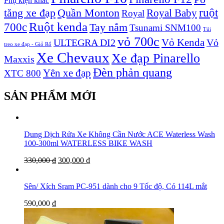
Phụ kiện khác
ruột
tăng xe đạp
Quần Monton
Royal Baby
Royal
Ruột kenda
700c
Tay nắm
Tsunami SNM100
Túi
vỏ 700c
Vỏ Kenda
ULTEGRA DI2
Vỏ
treo xe đạp - Giỏ Rổ
Xe Chevaux
Xe đạp Pinarello
Maxxis
Đèn phản quang
Yên xe đạp
XTC 800
SẢN PHẨM MỚI
Dung Dịch Rửa Xe Không Cần Nước ACE Waterless Wash
100-300ml WATERLESS BIKE WASH
330,000
₫
300,000
₫
Sên/ Xích Sram PC-951 dành cho 9 Tốc độ, Có 114L mắt
590,000
₫