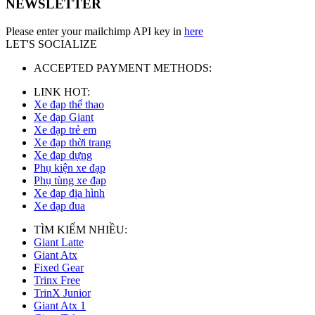
NEWSLETTER
Please enter your mailchimp API key in
here
LET'S SOCIALIZE
ACCEPTED PAYMENT METHODS:
LINK HOT:
Xe đạp thể thao
Xe đạp Giant
Xe đạp trẻ em
Xe đạp thời trang
Xe đạp dựng
Phụ kiện xe đạp
Phụ tùng xe đạp
Xe đạp địa hình
Xe đạp đua
TÌM KIẾM NHIỀU:
Giant Latte
Giant Atx
Fixed Gear
Trinx Free
TrinX Junior
Giant Atx 1