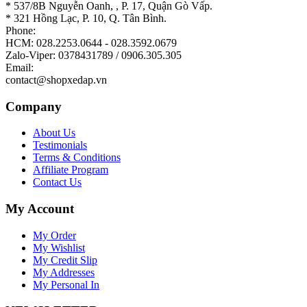
* 537/8B Nguyễn Oanh, , P. 17, Quận Gò Vấp.
* 321 Hồng Lạc, P. 10, Q. Tân Bình.
Phone:
HCM: 028.2253.0644 - 028.3592.0679
Zalo-Viper: 0378431789 / 0906.305.305
Email:
contact@shopxedap.vn
Company
About Us
Testimonials
Terms & Conditions
Affiliate Program
Contact Us
My Account
My Order
My Wishlist
My Credit Slip
My Addresses
My Personal In