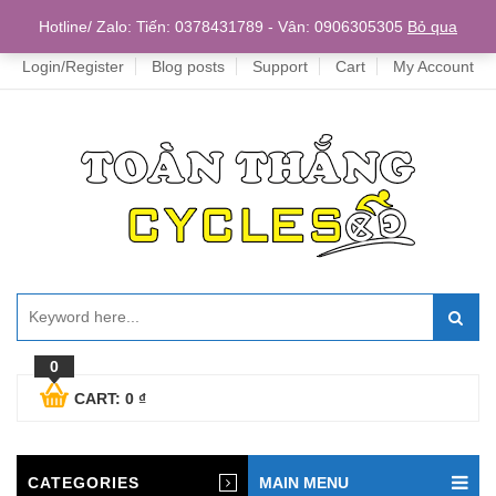
Home
Hotline/ Zalo: Tiến: 0378431789 - Vân: 0906305305
Bỏ qua
Login/Register
Blog posts
Support
Cart
My Account
0
CART:
0
₫
CATEGORIES
MAIN MENU