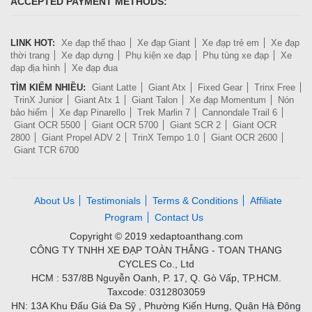
ACCEPTED PAYMENT METHODS:
LINK HOT:
Xe đạp thể thao
Xe đạp Giant
Xe đạp trẻ em
Xe đạp
thời trang
Xe đạp dựng
Phụ kiện xe đạp
Phụ tùng xe đạp
Xe
đạp địa hình
Xe đạp đua
TÌM KIẾM NHIỀU:
Giant Latte
Giant Atx
Fixed Gear
Trinx Free
TrinX Junior
Giant Atx 1
Giant Talon
Xe đạp Momentum
Nón
bảo hiểm
Xe đạp Pinarello
Trek Marlin 7
Cannondale Trail 6
Giant OCR 5500
Giant OCR 5700
Giant SCR 2
Giant OCR
2800
Giant Propel ADV 2
TrinX Tempo 1.0
Giant OCR 2600
Giant TCR 6700
About Us
Testimonials
Terms & Conditions
Affiliate
Program
Contact Us
Copyright © 2019 xedaptoanthang.com
CÔNG TY TNHH XE ĐẠP TOÀN THẮNG - TOAN THANG
CYCLES Co., Ltd
HCM : 537/8B Nguyễn Oanh, P. 17, Q. Gò Vấp, TP.HCM.
Taxcode: 0312803059
HN: 13A Khu Đấu Giá Đa Sỹ , Phường Kiến Hưng, Quận Hà Đông