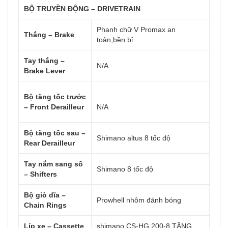
BỘ TRUYỀN ĐỘNG – DRIVETRAIN
Phanh chữ V Promax an
Thắng – Brake
toàn,bền bỉ
Tay thắng –
N/A
Brake Lever
Bộ tăng tốc trước
– Front Derailleur
N/A
Bộ tăng tốc sau –
Shimano altus 8 tốc độ
Rear Derailleur
Tay nắm sang số
Shimano 8 tốc độ
– Shifters
Bộ giò dĩa –
Prowhell nhôm đánh bóng
Chain Rings
Líp xe – Cassette
shimano CS-HG 200-8 TẦNG