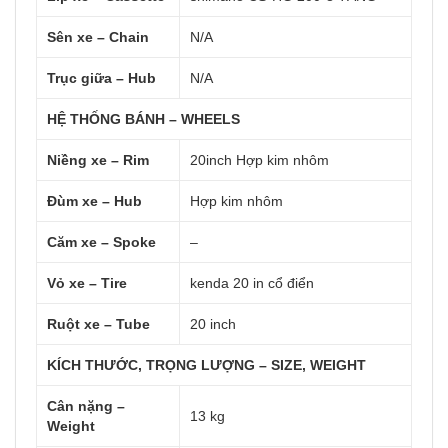
Sên xe – Chain
N/A
Trục giữa – Hub
N/A
HỆ THỐNG BÁNH – WHEELS
Niềng xe – Rim
20inch Hợp kim nhôm
Đùm xe – Hub
Hợp kim nhôm
Căm xe – Spoke
–
Vỏ xe – Tire
kenda 20 in cổ điển
Ruột xe – Tube
20 inch
KÍCH THƯỚC, TRỌNG LƯỢNG – SIZE, WEIGHT
Cân nặng –
13 kg
Weight