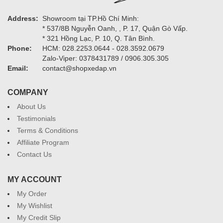
Address:
Showroom tại TP.Hồ Chí Minh:
* 537/8B Nguyễn Oanh, , P. 17, Quận Gò Vấp.
* 321 Hồng Lạc, P. 10, Q. Tân Bình.
Phone:
HCM: 028.2253.0644 - 028.3592.0679
Zalo-Viper: 0378431789 / 0906.305.305
Email:
contact@shopxedap.vn
COMPANY
About Us
Testimonials
Terms & Conditions
Affiliate Program
Contact Us
MY ACCOUNT
My Order
My Wishlist
My Credit Slip