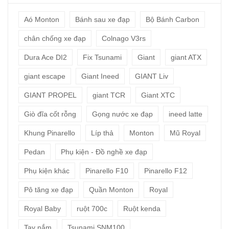
Aó Monton
Bánh sau xe đạp
Bộ Bánh Carbon
chân chống xe đạp
Colnago V3rs
Dura Ace DI2
Fix Tsunami
Giant
giant ATX
giant escape
Giant Ineed
GIANT Liv
GIANT PROPEL
giant TCR
Giant XTC
Giò đĩa cốt rỗng
Gọng nước xe đạp
ineed latte
Khung Pinarello
Líp thả
Monton
Mũ Royal
Pedan
Phụ kiện - Đồ nghề xe đạp
Phụ kiện khác
Pinarello F10
Pinarello F12
Pô tăng xe đạp
Quần Monton
Royal
Royal Baby
ruột 700c
Ruột kenda
Tay nắm
Tsunami SNM100