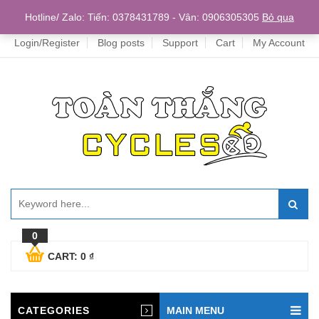
Home
Hotline/ Zalo: Tiến: 0378431789 - Vân: 0906305305
Bỏ qua
Login/Register
Blog posts
Support
Cart
My Account
0
CART:
0
₫
CATEGORIES
MAIN MENU