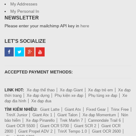
My Addresses
My Personal In
NEWSLETTER
Please enter your mailchimp API key in
here
LET'S SOCIALIZE
ACCEPTED PAYMENT METHODS:
LINK HOT:
Xe đạp thể thao
Xe đạp Giant
Xe đạp trẻ em
Xe đạp
thời trang
Xe đạp dựng
Phụ kiện xe đạp
Phụ tùng xe đạp
Xe
đạp địa hình
Xe đạp đua
TÌM KIẾM NHIỀU:
Giant Latte
Giant Atx
Fixed Gear
Trinx Free
TrinX Junior
Giant Atx 1
Giant Talon
Xe đạp Momentum
Nón
bảo hiểm
Xe đạp Pinarello
Trek Marlin 7
Cannondale Trail 6
Giant OCR 5500
Giant OCR 5700
Giant SCR 2
Giant OCR
2800
Giant Propel ADV 2
TrinX Tempo 1.0
Giant OCR 2600