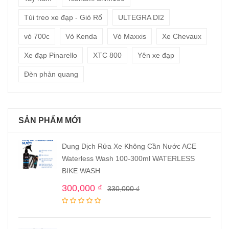
Túi treo xe đạp - Giỏ Rổ
ULTEGRA DI2
vỏ 700c
Vỏ Kenda
Vỏ Maxxis
Xe Chevaux
Xe đạp Pinarello
XTC 800
Yên xe đạp
Đèn phản quang
SẢN PHẨM MỚI
Dung Dịch Rửa Xe Không Cần Nước ACE
Waterless Wash 100-300ml WATERLESS
BIKE WASH
300,000
₫
330,000
₫