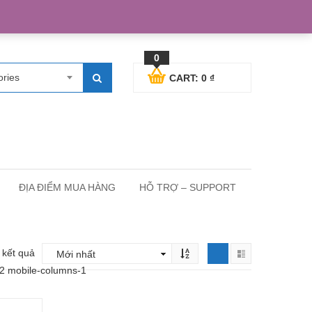
egister
Blog posts
Support
Cart
My Account
0
ories
CART:
0
₫
ĐỊA ĐIỂM MUA HÀNG
HỖ TRỢ – SUPPORT
2 kết quả
-2 mobile-columns-1