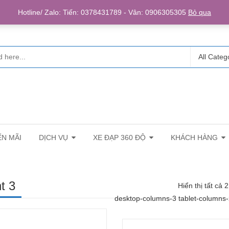
Login/R
Hotline/ Zalo: Tiến: 0378431789 - Vân: 0906305305
Bỏ qua
All Categ
N MÃI
DỊCH VỤ
XE ĐẠP 360 ĐỘ
KHÁCH HÀNG
ht 3
Hiển thị tất cả 
desktop-columns-3 tablet-columns