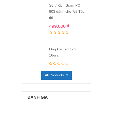
Sên/ Xích Sram PC-
803 dành cho 7/8 Tốc
độ
499,000
₫
Ống khí Jett Co2
16gram
All Products
ĐÁNH GIÁ