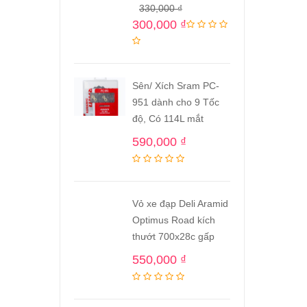
330,000
₫
300,000
₫
Sên/ Xích Sram PC-
951 dành cho 9 Tốc
độ, Có 114L mắt
590,000
₫
Vỏ xe đạp Deli Aramid
Optimus Road kích
thướt 700x28c gấp
550,000
₫