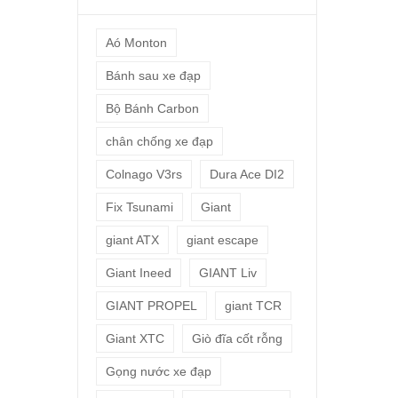
Aó Monton
Bánh sau xe đạp
Bộ Bánh Carbon
chân chống xe đạp
Colnago V3rs
Dura Ace DI2
Fix Tsunami
Giant
giant ATX
giant escape
Giant Ineed
GIANT Liv
GIANT PROPEL
giant TCR
Giant XTC
Giò đĩa cốt rỗng
Gọng nước xe đạp