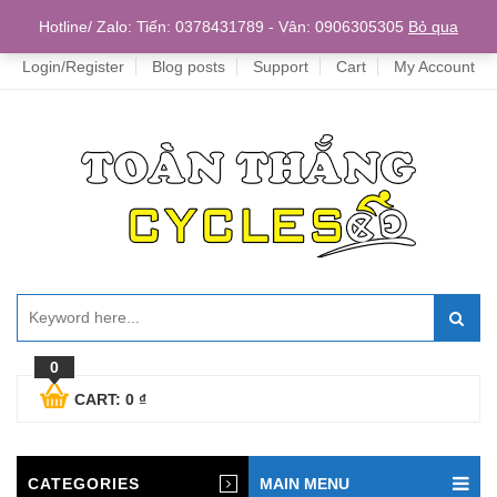
Home
Hotline/ Zalo: Tiến: 0378431789 - Vân: 0906305305
Bỏ qua
Login/Register
Blog posts
Support
Cart
My Account
0
CART:
0
₫
CATEGORIES
MAIN MENU