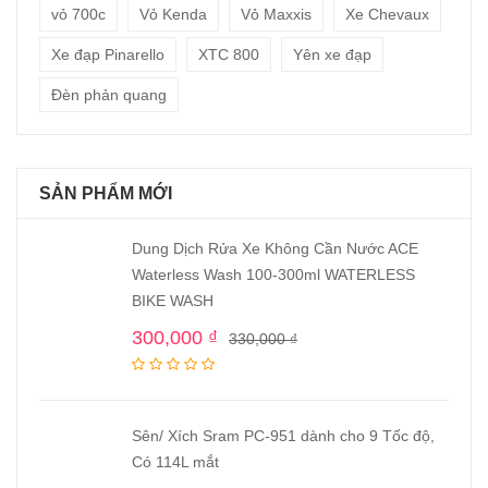
vỏ 700c
Vỏ Kenda
Vỏ Maxxis
Xe Chevaux
Xe đạp Pinarello
XTC 800
Yên xe đạp
Đèn phản quang
SẢN PHẨM MỚI
Dung Dịch Rửa Xe Không Cần Nước ACE
Waterless Wash 100-300ml WATERLESS
BIKE WASH
300,000
₫
330,000
₫
Sên/ Xích Sram PC-951 dành cho 9 Tốc độ,
Có 114L mắt