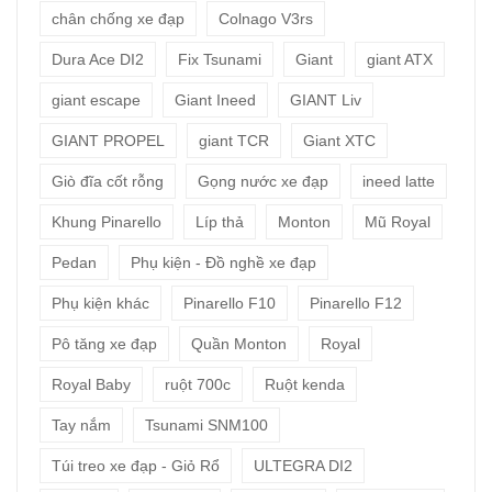
chân chống xe đạp
Colnago V3rs
Dura Ace DI2
Fix Tsunami
Giant
giant ATX
giant escape
Giant Ineed
GIANT Liv
GIANT PROPEL
giant TCR
Giant XTC
Giò đĩa cốt rỗng
Gọng nước xe đạp
ineed latte
Khung Pinarello
Líp thả
Monton
Mũ Royal
Pedan
Phụ kiện - Đồ nghề xe đạp
Phụ kiện khác
Pinarello F10
Pinarello F12
Pô tăng xe đạp
Quần Monton
Royal
Royal Baby
ruột 700c
Ruột kenda
Tay nắm
Tsunami SNM100
Túi treo xe đạp - Giỏ Rổ
ULTEGRA DI2