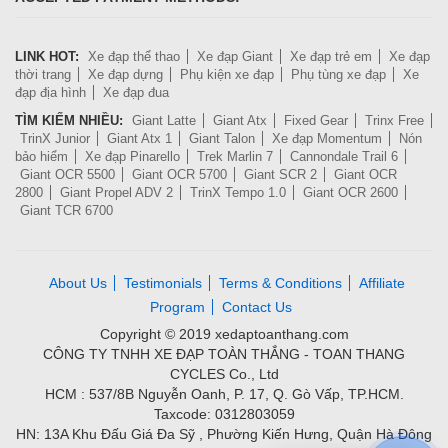
LINK HOT:
Xe đạp thể thao
Xe đạp Giant
Xe đạp trẻ em
Xe đạp
thời trang
Xe đạp dựng
Phụ kiện xe đạp
Phụ tùng xe đạp
Xe
đạp địa hình
Xe đạp đua
TÌM KIẾM NHIỀU:
Giant Latte
Giant Atx
Fixed Gear
Trinx Free
TrinX Junior
Giant Atx 1
Giant Talon
Xe đạp Momentum
Nón
bảo hiểm
Xe đạp Pinarello
Trek Marlin 7
Cannondale Trail 6
Giant OCR 5500
Giant OCR 5700
Giant SCR 2
Giant OCR
2800
Giant Propel ADV 2
TrinX Tempo 1.0
Giant OCR 2600
Giant TCR 6700
About Us
Testimonials
Terms & Conditions
Affiliate
Program
Contact Us
Copyright © 2019 xedaptoanthang.com
CÔNG TY TNHH XE ĐẠP TOÀN THẮNG - TOAN THANG
CYCLES Co., Ltd
HCM : 537/8B Nguyễn Oanh, P. 17, Q. Gò Vấp, TP.HCM.
Taxcode: 0312803059
HN: 13A Khu Đấu Giá Đa Sỹ , Phường Kiến Hưng, Quận Hà Đông